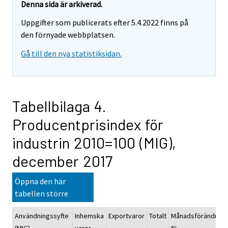
Denna sida är arkiverad.
Uppgifter som publicerats efter 5.4.2022 finns på
den förnyade webbplatsen.
Gå till den nya statistiksidan.
Tabellbilaga 4.
Producentprisindex för
industrin 2010=100 (MIG),
december 2017
Öppna den här
tabellen större
Användningssyfte
Inhemska
Exportvaror
Totalt
Månadsförändring