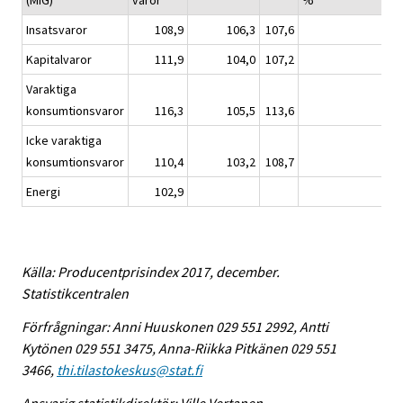
(MIG)
varor
%
Insatsvaror
108,9
106,3
107,6
0,
Kapitalvaror
111,9
104,0
107,2
0,
Varaktiga
konsumtionsvaror
116,3
105,5
113,6
0,
Icke varaktiga
konsumtionsvaror
110,4
103,2
108,7
-0,
Energi
102,9
Källa: Producentprisindex 2017, december.
Statistikcentralen
Förfrågningar: Anni Huuskonen 029 551 2992, Antti
Kytönen 029 551 3475, Anna-Riikka Pitkänen 029 551
3466,
thi.tilastokeskus@stat.fi
Ansvarig statistikdirektör: Ville Vertanen