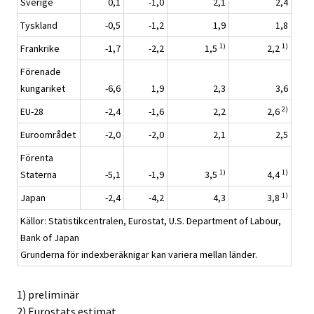
Sverige
0,1
-1,0
2,1
2,4
Tyskland
-0,5
-1,2
1,9
1,8
1)
1)
Frankrike
-1,7
-2,2
1,5
2,2
Förenade
kungariket
-6,6
1,9
2,3
3,6
2)
EU-28
-2,4
-1,6
2,2
2,6
Euroområdet
-2,0
-2,0
2,1
2,5
Förenta
1)
1)
Staterna
-5,1
-1,9
3,5
4,4
1)
Japan
-2,4
-4,2
4,3
3,8
Källor: Statistikcentralen, Eurostat, U.S. Department of Labour,
Bank of Japan
Grunderna för indexberäknigar kan variera mellan länder.
1) preliminär
2) Eurostats estimat