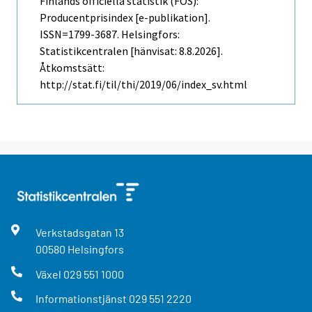
Finlands officiella statistik (FOS):
Producentprisindex [e-publikation].
ISSN=1799-3687. Helsingfors:
Statistikcentralen [hänvisat: 8.8.2026].
Åtkomstsätt:
http://stat.fi/til/thi/2019/06/index_sv.html
Verkstadsgatan
13
00580
Helsingfors
Växel
029 551 1000
Informationstjänst
029 551 2220