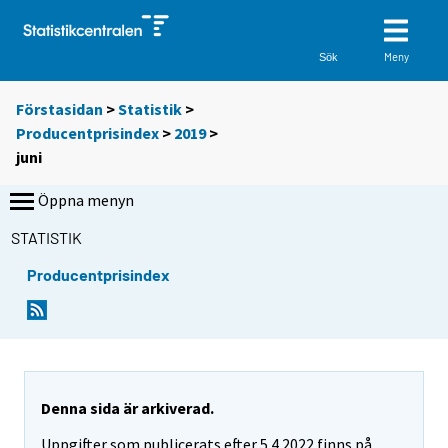
Meny
Sök
Förstasidan
>
Statistik
>
Producentprisindex
>
2019
>
juni
Öppna menyn
STATISTIK
Producentprisindex
Denna sida är arkiverad.
Uppgifter som publicerats efter 5.4.2022 finns på