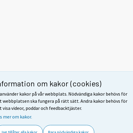
nformation om kakor (cookies)
 använder kakor på vår webbplats. Nödvändiga kakor behövs för
t webbplatsen ska fungera på rätt sätt. Andra kakor behövs för
t visa videor, poddar och feedbacktjäster.
s mer om kakor.
Jag tillåter alla kakor
Bara nödvändiga kakor