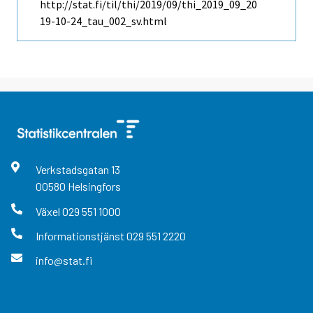
http://stat.fi/til/thi/2019/09/thi_2019_09_20
19-10-24_tau_002_sv.html
Verkstadsgatan
13
00580
Helsingfors
Växel
029 551 1000
Informationstjänst
029 551 2220
info@stat.fi