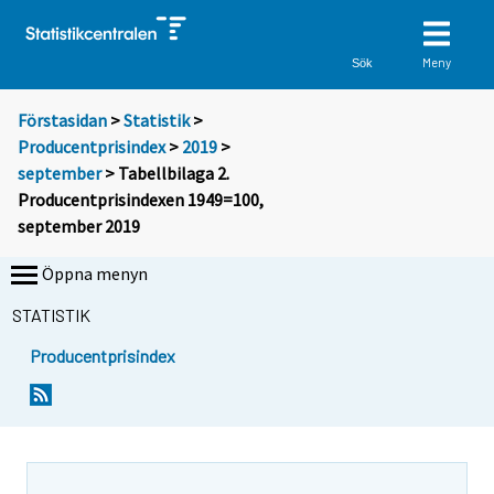
Meny
Sök
Förstasidan
>
Statistik
>
Producentprisindex
>
2019
>
september
> Tabellbilaga 2.
Producentprisindexen 1949=100,
september 2019
Öppna menyn
STATISTIK
Producentprisindex