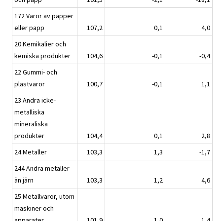
172 Varor av papper
eller papp
107,2
0,1
4,0
20 Kemikalier och
kemiska produkter
104,6
-0,1
-0,4
22 Gummi- och
plastvaror
100,7
-0,1
1,1
23 Andra icke-
metalliska
mineraliska
produkter
104,4
0,1
2,8
24 Metaller
103,3
1,3
-1,7
244 Andra metaller
än järn
103,3
1,2
4,6
25 Metallvaror, utom
maskiner och
apparater
101,9
1,0
1,4