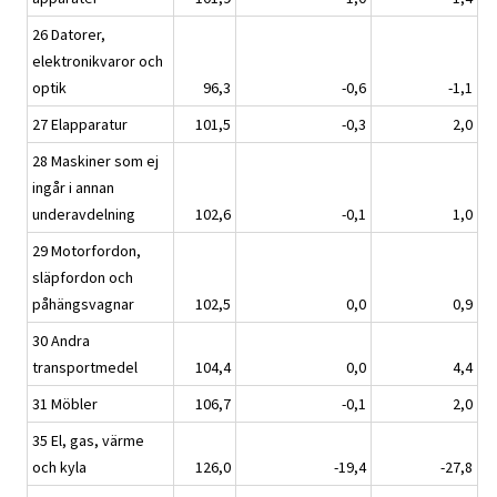
26 Datorer,
elektronikvaror och
optik
96,3
-0,6
-1,1
27 Elapparatur
101,5
-0,3
2,0
28 Maskiner som ej
ingår i annan
underavdelning
102,6
-0,1
1,0
29 Motorfordon,
släpfordon och
påhängsvagnar
102,5
0,0
0,9
30 Andra
transportmedel
104,4
0,0
4,4
31 Möbler
106,7
-0,1
2,0
35 El, gas, värme
och kyla
126,0
-19,4
-27,8