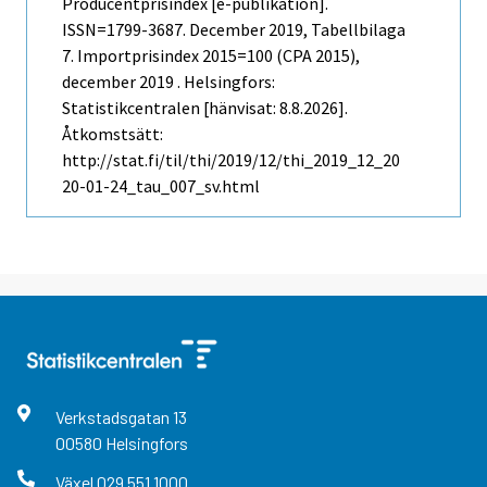
Producentprisindex [e-publikation].
ISSN=1799-3687.
December
2019, Tabellbilaga
7. Importprisindex 2015=100 (CPA 2015),
december 2019 . Helsingfors:
Statistikcentralen [hänvisat: 8.8.2026].
Åtkomstsätt:
http://stat.fi/til/thi/2019/12/thi_2019_12_20
20-01-24_tau_007_sv.html
Verkstadsgatan
13
00580
Helsingfors
Växel
029 551 1000