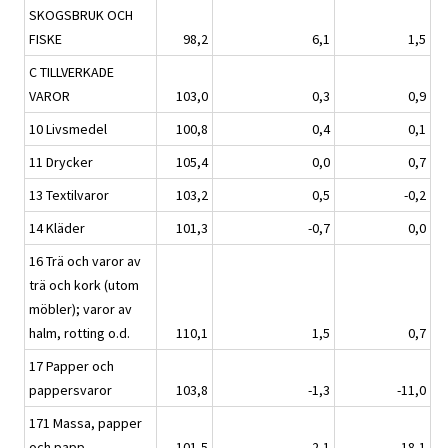
SKOGSBRUK OCH
FISKE
98,2
6,1
1,5
C TILLVERKADE
VAROR
103,0
0,3
0,9
10 Livsmedel
100,8
0,4
0,1
11 Drycker
105,4
0,0
0,7
13 Textilvaror
103,2
0,5
-0,2
14 Kläder
101,3
-0,7
0,0
16 Trä och varor av
trä och kork (utom
möbler); varor av
halm, rotting o.d.
110,1
1,5
0,7
17 Papper och
pappersvaror
103,8
-1,3
-11,0
171 Massa, papper
och papp
101,5
-2,1
-18,1