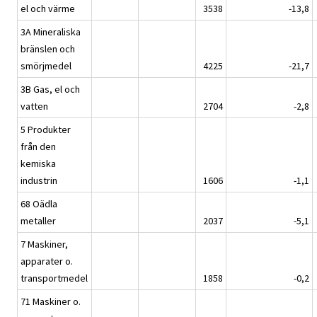
el och värme
3538
-13,8
3A Mineraliska
bränslen och
smörjmedel
4225
-21,7
3B Gas, el och
vatten
2704
-2,8
5 Produkter
från den
kemiska
industrin
1606
-1,1
68 Oädla
metaller
2037
-5,1
7 Maskiner,
apparater o.
transportmedel
1858
-0,2
71 Maskiner o.