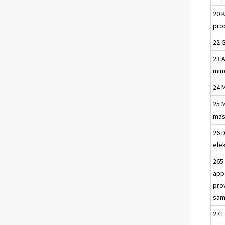
20 
pro
22 
23 
min
24 
25 
mas
26 
ele
265
app
pro
sam
27 