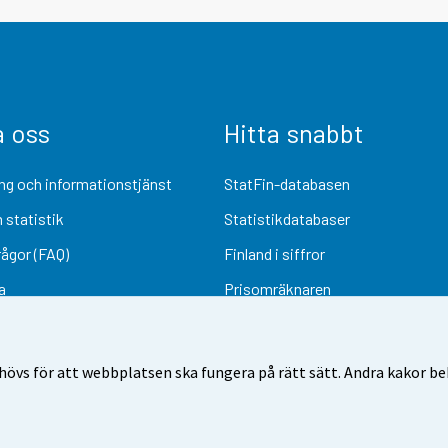
a oss
Hitta snabbt
ng och informationstjänst
StatFin-databasen
 statistik
Statistikdatabaser
rågor (FAQ)
Finland i siffror
a
Prisomräknaren
Kommande publiceringar
Undersökningsmaterial
övs för att webbplatsen ska fungera på rätt sätt. Andra kakor behö
Användarvillkor
Dataskydd
Tillgänglighet
Information om