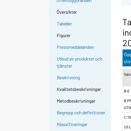
Offentliggöranden
Översikter
Ta
Tabeller
in
Figurer
2
Pressmeddelanden
Öpp
Utbud av produkter och
stö
tjänster
Var
Beskrivning
Kvalitetsbeskrivningar
B-E 
B P
Metodbeskrivningar
UTV
Begrepp och definitioner
C T
Klassificeringar
10 