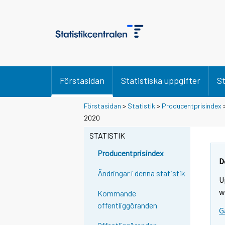
Förstasidan
Statistiska uppgifter
St
Förstasidan
>
Statistik
>
Producentprisindex
2020
STATISTIK
Producentprisindex
D
Ändringar i denna statistik
U
w
Kommande
offentliggöranden
G