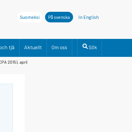
Suomeksi
På svenska
In English
och tjä
Aktuellt
Om oss
Sök
CPA 2015), april