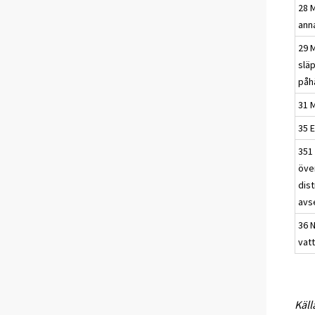
28 M
ann
29 
slä
påh
31 
35 E
351 
öve
dist
avs
36 N
vat
Käll