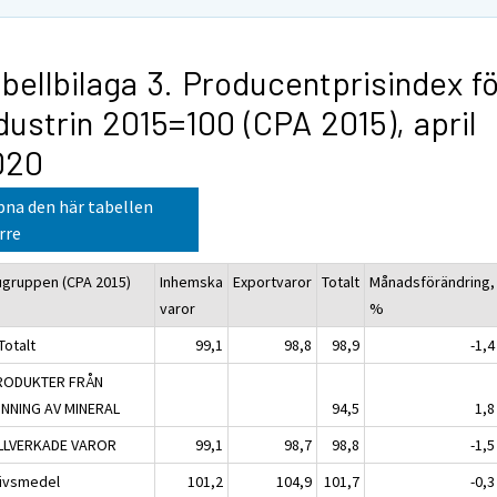
bellbilaga 3. Producentprisindex fö
dustrin 2015=100 (CPA 2015), april
020
na den här tabellen
rre
ugruppen (CPA 2015)
Inhemska
Exportvaror
Totalt
Månadsförändring,
varor
%
Totalt
99,1
98,8
98,9
-1,4
RODUKTER FRÅN
INNING AV MINERAL
94,5
1,8
ILLVERKADE VAROR
99,1
98,7
98,8
-1,5
Livsmedel
101,2
104,9
101,7
-0,3