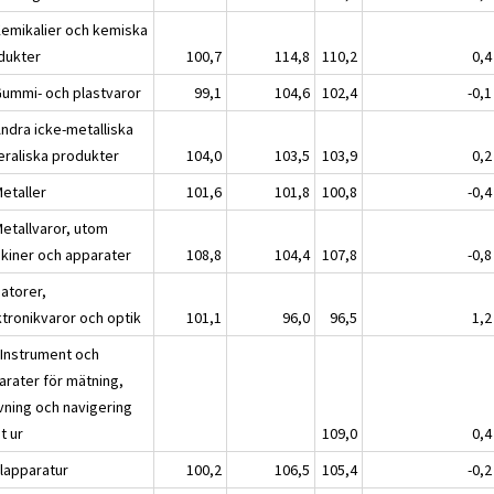
Kemikalier och kemiska
dukter
100,7
114,8
110,2
0,4
Gummi- och plastvaror
99,1
104,6
102,4
-0,1
Andra icke-metalliska
eraliska produkter
104,0
103,5
103,9
0,2
Metaller
101,6
101,8
100,8
-0,4
Metallvaror, utom
kiner och apparater
108,8
104,4
107,8
-0,8
Datorer,
ktronikvaror och optik
101,1
96,0
96,5
1,2
 Instrument och
arater för mätning,
vning och navigering
t ur
109,0
0,4
Elapparatur
100,2
106,5
105,4
-0,2