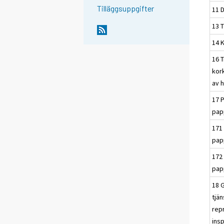
Tilläggsuppgifter
11 
13 T
14 
16 T
kor
av h
17 
pap
171
pap
172
pap
18 G
tjä
rep
ins