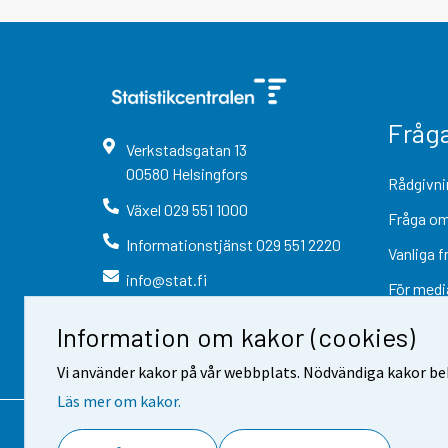
Fråg
Verkstadsgatan
13
00580
Helsingfors
Rådgivni
Växel
029 551 1000
Fråga om
Informationstjänst
029 551 2220
Vanliga f
info@stat.fi
För medi
Information om kakor (cookies)
Vi använder kakor på vår webbplats. Nödvändiga kakor beh
Läs mer om kakor.
Kontaktinformation
Respons