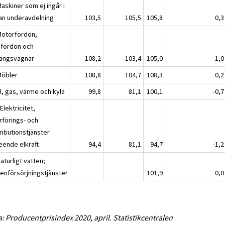
askiner som ej ingår i
an underavdelning
103,5
105,5
105,8
0,3
Motorfordon,
pfordon och
ängsvagnar
108,2
103,4
105,0
1,0
Möbler
108,8
104,7
108,3
0,2
l, gas, värme och kyla
99,8
81,1
100,1
-0,7
Elektricitet,
rförings- och
ributionstjänster
eende elkraft
94,4
81,1
94,7
-1,2
aturligt vatten;
tenförsörjningstjänster
101,9
0,0
a: Producentprisindex 2020, april. Statistikcentralen