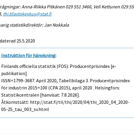
rågningar: Anna-Riikka Pitkänen 029 551 3466, Veli Kettunen 029 5
3,
thi.tilastokeskus@stat.fi
arig statistikdirektör: Jan Nokkala
daterad 25.5.2020
Instruktion för hänvisning
:
Finlands officiella statistik (FOS): Producentprisindex [e-
publikation].
ISSN=1799-3687.
April
2020, Tabellbilaga 3. Producentprisindex
för industrin 2015=100 (CPA 2015), april 2020 . Helsingfors:
Statistikcentralen [hänvisat: 7.8.2026].
Åtkomstsätt: http://stat.fi/til/thi/2020/04/thi_2020_04_2020-
05-25_tau_003_sv.html