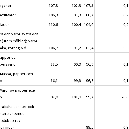
Drycker
107,8
102,9
107,3
-0,1
extilvaror
106,3
93,3
100,3
0,2
Kläder
110,6
100,4
104,6
0,2
rä och varor av trä och
k (utom möbler); varor
alm, rotting o.d.
106,7
95,2
101,4
0,5
Papper och
persvaror
88,5
99,9
96,9
0,1
 Massa, papper och
p
86,1
99,8
96,7
0,1
 Varor av papper eller
p
98,0
101,9
99,2
-0,6
rafiska tjänster och
nster avseende
roduktion av
pelningar
89,1
-0,3