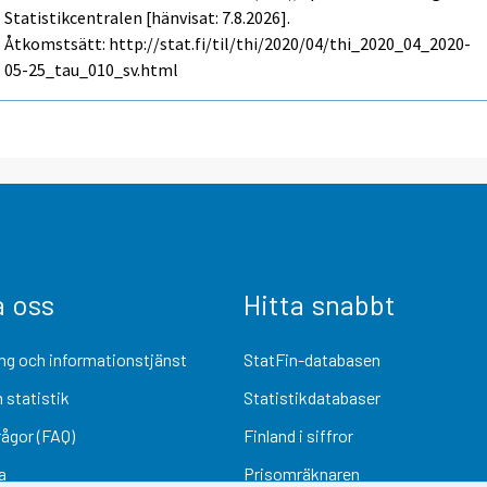
Statistikcentralen [hänvisat: 7.8.2026].
Åtkomstsätt: http://stat.fi/til/thi/2020/04/thi_2020_04_2020-
05-25_tau_010_sv.html
a oss
Hitta snabbt
ng och informationstjänst
StatFin-databasen
 statistik
Statistikdatabaser
rågor (FAQ)
Finland i siffror
a
Prisomräknaren