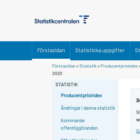
Förstasidan
Statistiska uppgifter
St
Förstasidan
>
Statistik
>
Producentprisindex
2020
STATISTIK
Producentprisindex
D
Ändringar i denna statistik
U
w
Kommande
offentliggöranden
G