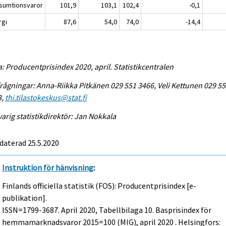
sumtionsvaror
101,9
103,1
102,4
-0,1
rgi
87,6
54,0
74,0
-14,4
a: Producentprisindex 2020, april. Statistikcentralen
rågningar: Anna-Riikka Pitkänen 029 551 3466, Veli Kettunen 029 5
3,
thi.tilastokeskus@stat.fi
arig statistikdirektör: Jan Nokkala
daterad 25.5.2020
Instruktion för hänvisning
:
Finlands officiella statistik (FOS): Producentprisindex [e-
publikation].
ISSN=1799-3687.
April
2020, Tabellbilaga 10. Basprisindex för
hemmamarknadsvaror 2015=100 (MIG), april 2020 . Helsingfors: