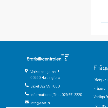
Fråg
Verkstadsgatan
13
00580
Helsingfors
Rådgivni
Växel
029 551 1000
Fråga om
Informationstjänst
029 551 2220
Vanliga f
info@stat.fi
För medi