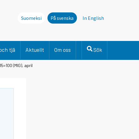
Suomeksi
På svenska
In English
och tjä
Aktuellt
Om oss
Sök
=100 (MIG), april