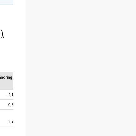
),
ändring,
-4,1
0,9
1,4