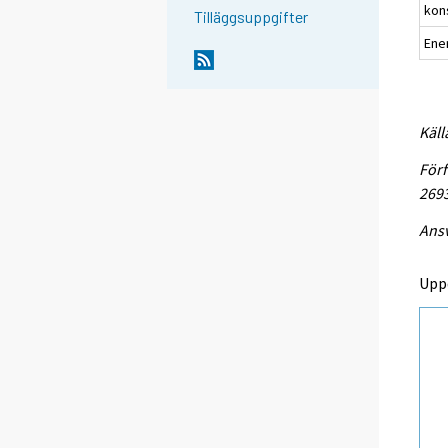
kon
Tilläggsuppgifter
Ene
Käll
Förf
269
Ansv
Upp