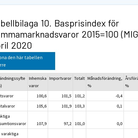
bellbilaga 10. Basprisindex för
emmamarknadsvaror 2015=100 (MIG
ril 2020
na den här tabellen
rre
ändningssyfte
Inhemska
Importvaror
Totalt
Månadsförändring,
Årsför
G)
varor
%
%
atsvaror
100,6
101,5
101,2
-0,4
italvaror
105,6
101,9
103,3
0,1
aktiga
sumtionsvaror
107,9
97,2
101,0
0,0
e varaktiga