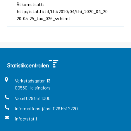
Åtkomstsätt:
http://stat.fi/til/thi/2020/04/thi_2020_04_20
20-05-25_tau_026_sv.html
Verkstadsgatan
13
00580
Helsingfors
Växel
029 551 1000
Informationstjänst
029 551 2220
info@stat.fi