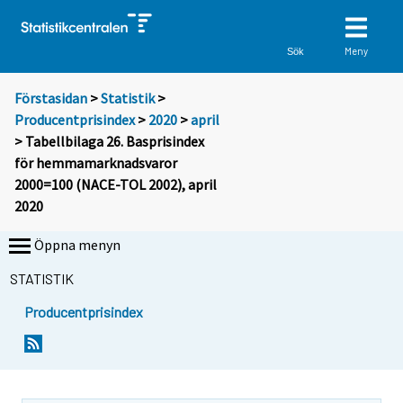
Meny
Sök
Förstasidan
>
Statistik
>
Producentprisindex
>
2020
>
april
> Tabellbilaga 26. Basprisindex
för hemmamarknadsvaror
2000=100 (NACE-TOL 2002), april
2020
Öppna menyn
STATISTIK
Producentprisindex