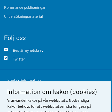
Kommande publiceringar
Undersökningsmaterial
Följ oss
Beställ nyhetsbrev
Twitter
Kontaktinformation
Information om kakor (cookies)
Respons
Vi använder kakor på vår webbplats. Nödvändiga
Användarvillkor
kakor behövs för att webbplatsen ska fungera på
Dataskydd