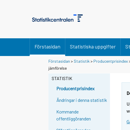
Förstasidan
Statistiska uppgifter
St
Förstasidan
>
Statistik
>
Producentprisindex
jämförelse
STATISTIK
Producentprisindex
D
Ändringar i denna statistik
U
w
Kommande
offentliggöranden
G