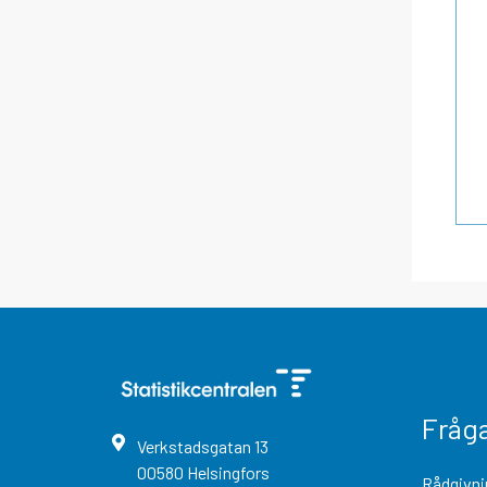
Fråg
Verkstadsgatan
13
00580
Helsingfors
Rådgivni