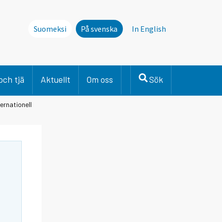
Suomeksi
På svenska
In English
och tjä
Aktuellt
Om oss
Sök
ernationell