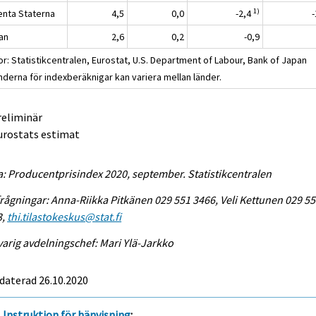
1)
enta Staterna
4,5
0,0
-2,4
an
2,6
0,2
-0,9
or: Statistikcentralen, Eurostat, U.S. Department of Labour, Bank of Japan
nderna för indexberäknigar kan variera mellan länder.
reliminär
urostats estimat
a: Producentprisindex 2020, september. Statistikcentralen
rågningar: Anna-Riikka Pitkänen 029 551 3466, Veli Kettunen 029 5
3,
thi.tilastokeskus@stat.fi
arig avdelningschef: Mari Ylä-Jarkko
daterad 26.10.2020
Instruktion för hänvisning
: