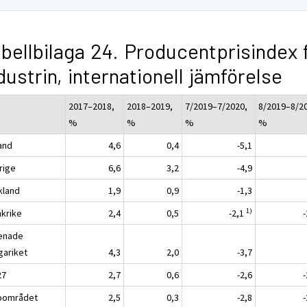
bellbilaga 24. Producentprisindex 
dustrin, internationell jämförelse
2017–2018,
2018–2019,
7/2019–7/2020,
8/2019–8/2
%
%
%
%
land
4,6
0,4
-5,1
rige
6,6
3,2
-4,9
kland
1,9
0,9
-1,3
1)
nkrike
2,4
0,5
-2,1
enade
gariket
4,3
2,0
-3,7
27
2,7
0,6
-2,6
oområdet
2,5
0,3
-2,8