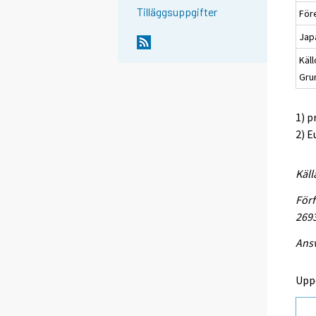
Tilläggsuppgifter
För
Jap
Käll
Gru
1) p
2) E
Käll
Förf
269
Ansv
Upp