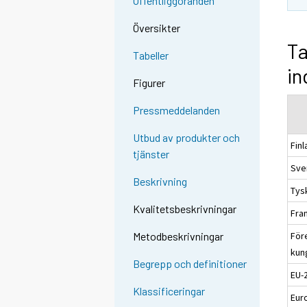
Offentliggöranden
Översikter
Ta
Tabeller
in
Figurer
Pressmeddelanden
Utbud av produkter och
Fin
tjänster
Sve
Beskrivning
Tys
Kvalitetsbeskrivningar
Fra
För
Metodbeskrivningar
kun
Begrepp och definitioner
EU-
Klassificeringar
Eur