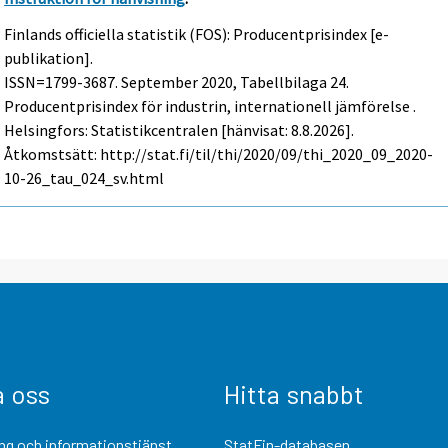
Finlands officiella statistik (FOS): Producentprisindex [e-
publikation].
ISSN=1799-3687.
September
2020, Tabellbilaga 24.
Producentprisindex för industrin, internationell jämförelse .
Helsingfors: Statistikcentralen [hänvisat: 8.8.2026].
Åtkomstsätt: http://stat.fi/til/thi/2020/09/thi_2020_09_2020-
10-26_tau_024_sv.html
a oss
Hitta snabbt
ng och informationstjänst
StatFin-databasen