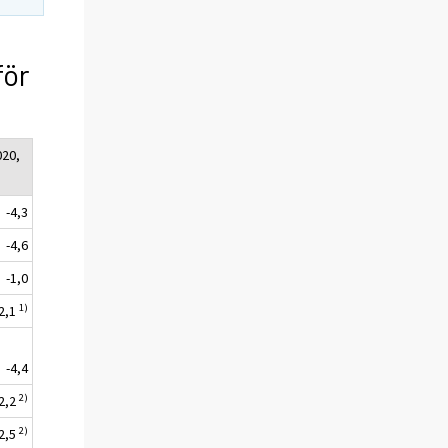
för
020,
-4,3
-4,6
-1,0
1)
-2,1
-4,4
2)
-2,2
2)
-2,5