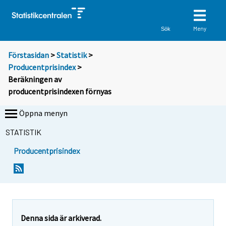
Meny
Sök
Förstasidan
>
Statistik
>
Producentprisindex
>
Beräkningen av
producentprisindexen förnyas
Öppna menyn
STATISTIK
Producentprisindex
Denna sida är arkiverad.