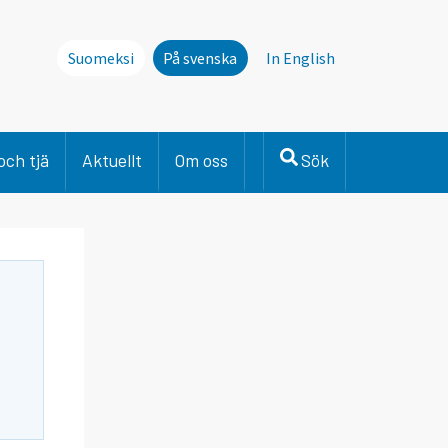
Suomeksi
På svenska
In English
och tjä
Aktuellt
Om oss
Sök