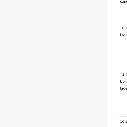
san
10-
Liv
13-1
bek
läde
16-