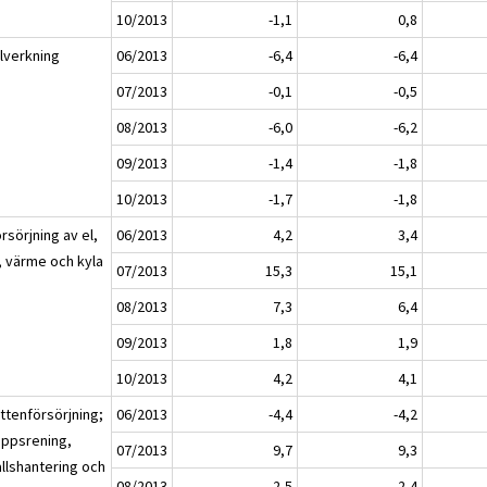
10/2013
-1,1
0,8
llverkning
06/2013
-6,4
-6,4
07/2013
-0,1
-0,5
08/2013
-6,0
-6,2
09/2013
-1,4
-1,8
10/2013
-1,7
-1,8
rsörjning av el,
06/2013
4,2
3,4
, värme och kyla
07/2013
15,3
15,1
08/2013
7,3
6,4
09/2013
1,8
1,9
10/2013
4,2
4,1
ttenförsörjning;
06/2013
-4,4
-4,2
oppsrening,
07/2013
9,7
9,3
allshantering och
08/2013
2,5
2,4