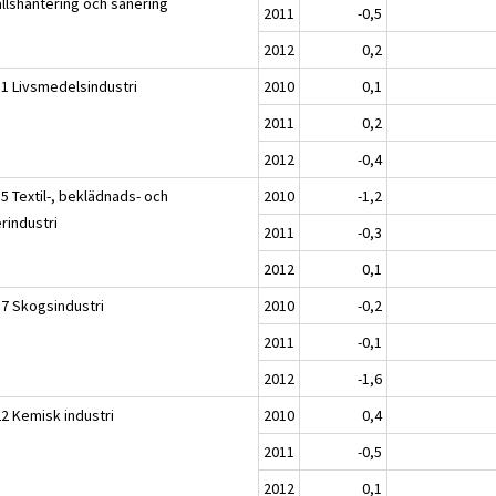
allshantering och sanering
2011
-0,5
2012
0,2
11 Livsmedelsindustri
2010
0,1
2011
0,2
2012
-0,4
5 Textil-, beklädnads- och
2010
-1,2
rindustri
2011
-0,3
2012
0,1
17 Skogsindustri
2010
-0,2
2011
-0,1
2012
-1,6
22 Kemisk industri
2010
0,4
2011
-0,5
2012
0,1