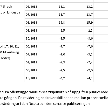
7 El- och
06/2013
-13,1
-13,2
tronikindustri
07/2013
-13,7
-13,7
08/2013
-15,8
-15,9
09/2013
-2,5
-2,5
10/2013
-9,5
-9,6
14, 17, 20, 21,
06/2013
-7,7
-7,6
0 Tillverkning
07/2013
-3,0
-3,5
a order)
08/2013
-7,3
-7,4
09/2013
-2,5
-2,9
10/2013
-4,2
-4,3
ed 1:a offentliggörande avses tidpunkten då uppgiften publicerad
ta gången. En revidering beskriver skillnaden mellan procentuell
örändringar i den första och den senaste publiceringen.