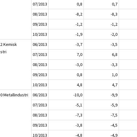
07/2013
0,8
0,7
08/2013
-8,2
-8,3
09/2013
-1,2
-1,2
10/2013
-1,9
-2,0
22 Kemisk
06/2013
-3,7
-3,5
stri
07/2013
7,0
6,8
08/2013
-3,0
-3,3
09/2013
0,8
1,0
10/2013
4,8
4,7
0 Metallindustri
06/2013
-10,0
-9,9
07/2013
-5,1
-5,9
08/2013
-7,3
-7,5
09/2013
-3,8
-4,5
10/2013
-4,8
-4,9