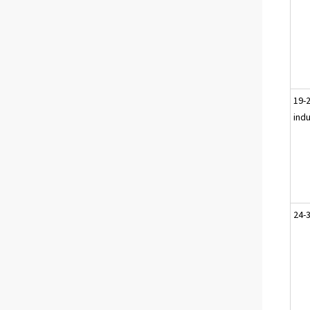
19-
indu
24-3