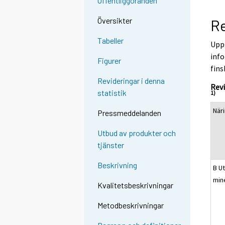
Offentliggöranden
Översikter
Re
Tabeller
Uppg
info
Figurer
fins
Revideringar i denna
Rev
statistik
1)
När
Pressmeddelanden
Utbud av produkter och
tjänster
Beskrivning
B Ut
min
Kvalitetsbeskrivningar
Metodbeskrivningar