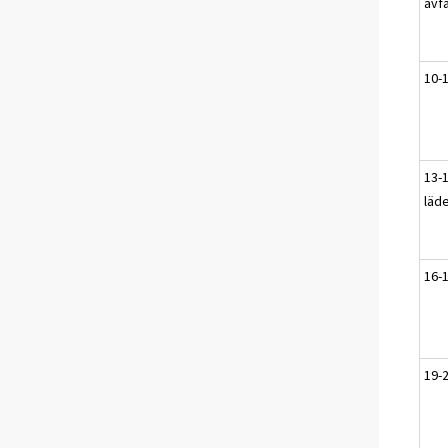
avf
10-
13-1
läde
16-
19-