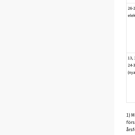
26-2
elek
13, 
24-3
(ny
1) M
förs
årsf