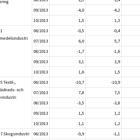
ering
09/2013
-4,0
-4,2
10/2013
1,5
1,3
11
06/2013
-0,5
-0,4
smedelsindustri
07/2013
6,0
5,7
08/2013
-1,7
-1,6
09/2013
3,1
2,9
10/2013
1,6
1,5
5 Textil-,
06/2013
-10,7
-10,9
lädnads- och
07/2013
7,8
7,5
rindustri
08/2013
-3,5
-3,8
09/2013
1,5
1,2
10/2013
1,1
1,2
17 Skogsindustri
06/2013
-0,9
-1,1