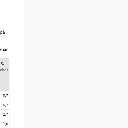
(på
enar
ng,
enhet
5,7
6,7
2,7
7,0