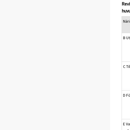
Revi
huv
När
B Ut
C Ti
D Fö
E V