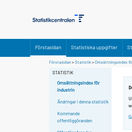
Förstasidan
Statistiska uppgifter
St
Förstasidan
>
Statistik
>
Omsättningsindex för
STATISTIK
Omsättningsindex för
D
industrin
U
Ändringar i denna statistik
w
Kommande
G
offentliggöranden