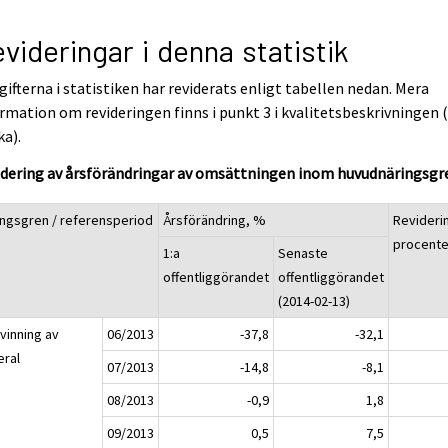
videringar i denna statistik
ifterna i statistiken har reviderats enligt tabellen nedan. Mera
rmation om revideringen finns i punkt 3 i kvalitetsbeskrivningen 
ka).
idering av årsförändringar av omsättningen inom huvudnäringsgr
ingsgren / referensperiod
Årsförändring, %
Revideri
procent
1:a
Senaste
offentliggörandet
offentliggörandet
(2014-02-13)
vinning av
06/2013
-37,8
-32,1
eral
07/2013
-14,8
-8,1
08/2013
-0,9
1,8
09/2013
0,5
7,5