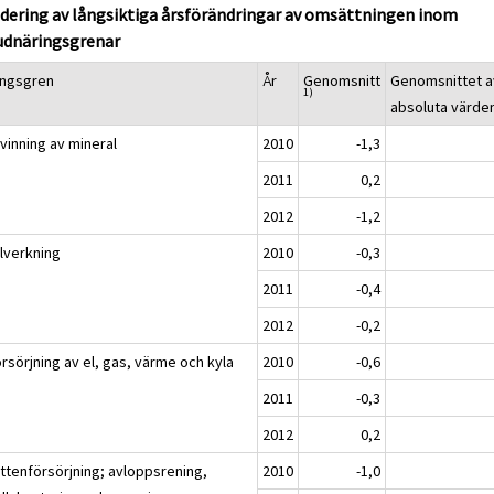
dering av långsiktiga årsförändringar av omsättningen inom
udnäringsgrenar
ingsgren
År
Genomsnitt
Genomsnittet a
1)
absoluta värde
vinning av mineral
2010
-1,3
2011
0,2
2012
-1,2
llverkning
2010
-0,3
2011
-0,4
2012
-0,2
rsörjning av el, gas, värme och kyla
2010
-0,6
2011
-0,3
2012
0,2
attenförsörjning; avloppsrening,
2010
-1,0