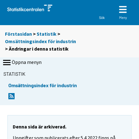
Meny
Sök
Förstasidan
>
Statistik
>
Omsättningsindex för industrin
> Ändringar i denna statistik
Öppna menyn
STATISTIK
Omsättningsindex för industrin
Denna sida är arkiverad.
Uppgifter som publicerats efter 5.4.2022 finns på