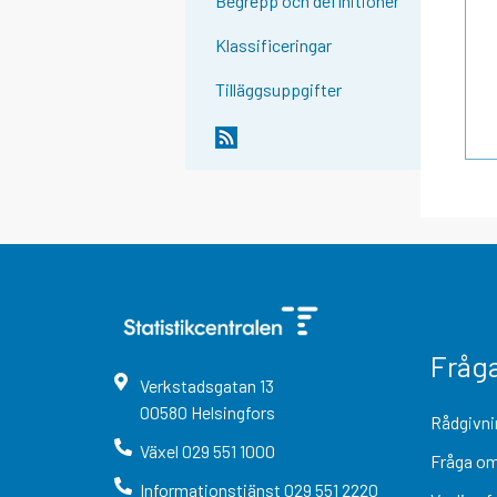
Begrepp och definitioner
Klassificeringar
Tilläggsuppgifter
Fråg
Verkstadsgatan
13
00580
Helsingfors
Rådgivni
Växel
029 551 1000
Fråga om
Informationstjänst
029 551 2220