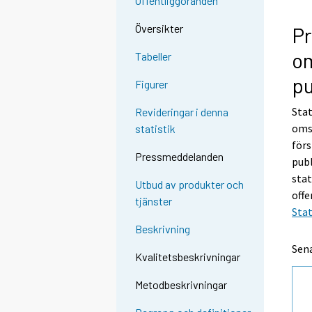
Offentliggöranden
e
e
Översikter
Pr
n
om
Tabeller
p
a
pu
Figurer
l
v
Stat
Revideringar i denna
e
omsä
statistik
l
förs
Pressmeddelanden
u
publ
u
sta
Utbud av produkter och
n
offe
tjänster
.
Sta
Beskrivning
Sena
Kvalitetsbeskrivningar
Metodbeskrivningar