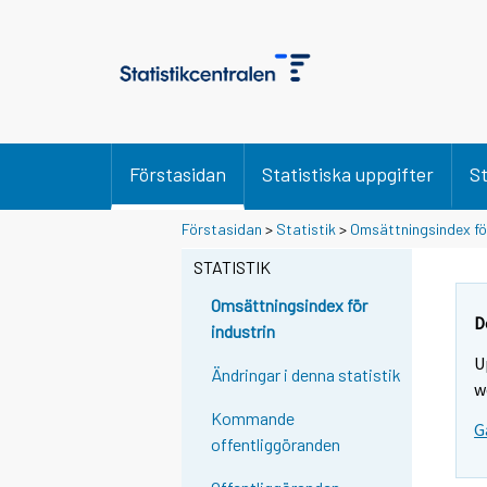
Förstasidan
Statistiska uppgifter
St
S
Förstasidan
>
Statistik
>
Omsättningsindex för
i
STATISTIK
i
r
Omsättningsindex för
r
D
industrin
y
U
t
Ändringar i denna statistik
w
t
Kommande
o
G
offentliggöranden
i
s