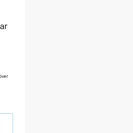
jar
över