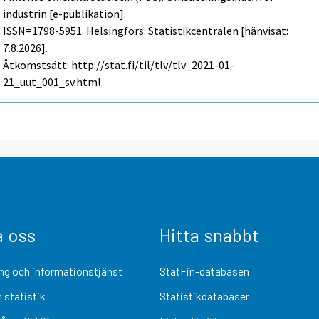
industrin [e-publikation].
ISSN=1798-5951. Helsingfors: Statistikcentralen [hänvisat:
7.8.2026].
Åtkomstsätt: http://stat.fi/til/tlv/tlv_2021-01-
21_uut_001_sv.html
a oss
Hitta snabbt
ng och informationstjänst
StatFin-databasen
 statistik
Statistikdatabaser