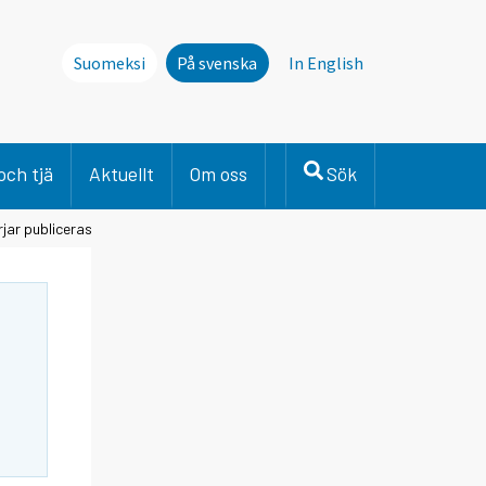
Suomeksi
På svenska
In English
och tjä
Aktuellt
Om oss
Sök
jar publiceras