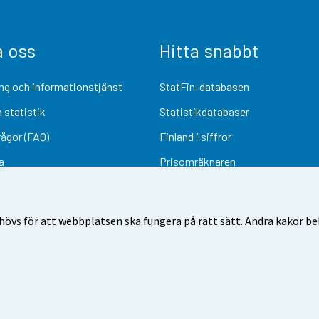
a oss
Hitta snabbt
ng och informationstjänst
StatFin-databasen
 statistik
Statistikdatabaser
rågor (FAQ)
Finland i siffror
a
Prisomräknaren
Kommande publiceringar
Undersökningsmaterial
övs för att webbplatsen ska fungera på rätt sätt. Andra kakor behö
Användarvillkor
Dataskydd
Tillgänglighet
Information om