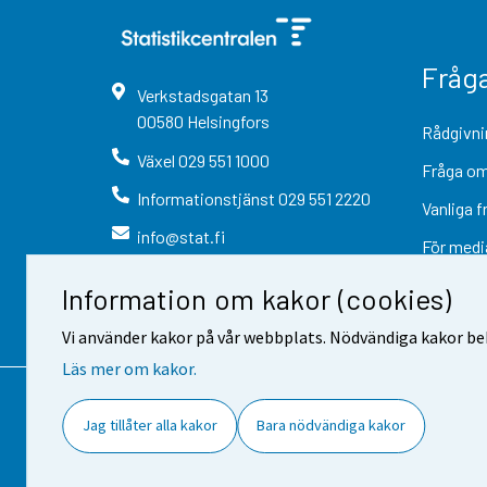
Fråg
Verkstadsgatan
13
00580
Helsingfors
Rådgivni
Växel
029 551 1000
Fråga om
Informationstjänst
029 551 2220
Vanliga f
info@stat.fi
För medi
Information om kakor (cookies)
Vi använder kakor på vår webbplats. Nödvändiga kakor beh
Läs mer om kakor.
Kontaktinformation
Respons
Jag tillåter alla kakor
Bara nödvändiga kakor