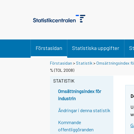
Förstasidan
Statistiska uppgifter
St
Förstasidan
>
Statistik
>
Omsättningsindex för
% (TOL 2008)
STATISTIK
Omsättningsindex för
D
industrin
U
Ändringar i denna statistik
w
Kommande
G
offentliggöranden