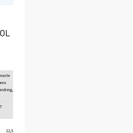
TOL
enaste
ens
ändring,
7
22,5