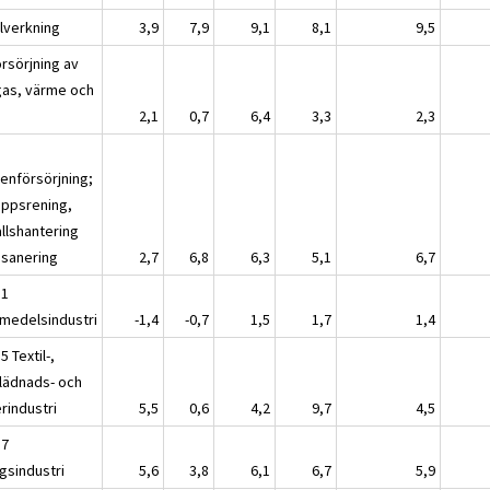
llverkning
3,9
7,9
9,1
8,1
9,5
örsörjning av
 gas, värme och
a
2,1
0,7
6,4
3,3
2,3
tenförsörjning;
oppsrening,
allshantering
 sanering
2,7
6,8
6,3
5,1
6,7
11
smedelsindustri
-1,4
-0,7
1,5
1,7
1,4
5 Textil-,
lädnads- och
rindustri
5,5
0,6
4,2
9,7
4,5
17
gsindustri
5,6
3,8
6,1
6,7
5,9