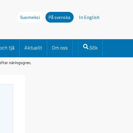
Suomeksi
På svenska
In English
och tjä
Aktuellt
Om oss
Sök
efter näringsgren,