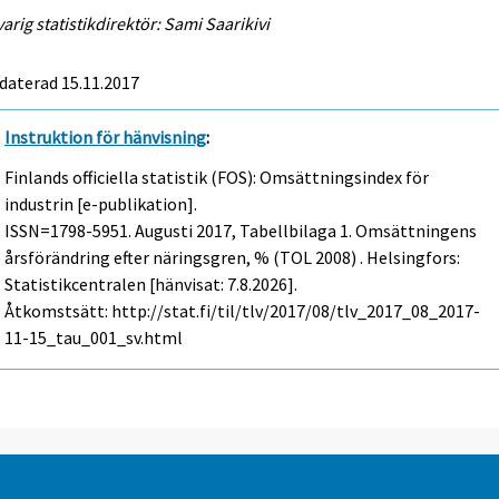
arig statistikdirektör: Sami Saarikivi
daterad 15.11.2017
Instruktion för hänvisning
:
Finlands officiella statistik (FOS): Omsättningsindex för
industrin [e-publikation].
ISSN=1798-5951.
Augusti
2017, Tabellbilaga 1. Omsättningens
årsförändring efter näringsgren, % (TOL 2008) . Helsingfors:
Statistikcentralen [hänvisat: 7.8.2026].
Åtkomstsätt: http://stat.fi/til/tlv/2017/08/tlv_2017_08_2017-
11-15_tau_001_sv.html