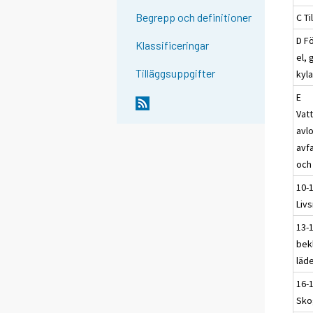
Begrepp och definitioner
C Ti
D F
Klassificeringar
el,
Tilläggsuppgifter
kyl
E
Vat
avl
avf
och
10-
Liv
13-1
bek
läde
16-
Sko