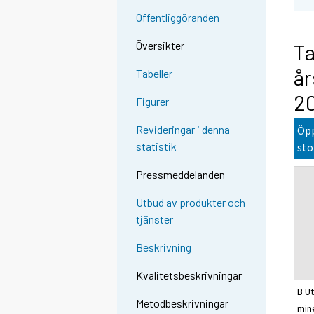
Offentliggöranden
Översikter
Ta
år
Tabeller
2
Figurer
Revideringar i denna
Öpp
statistik
stö
Pressmeddelanden
Utbud av produkter och
tjänster
Beskrivning
Kvalitetsbeskrivningar
B Ut
Metodbeskrivningar
min