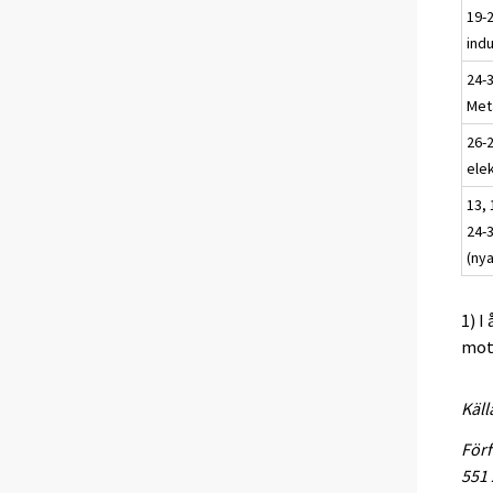
19-
indu
24-
Meta
26-2
elek
13, 
24-3
(ny
1) I
mots
Käll
Förf
551