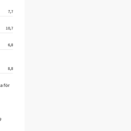
7,7
10,7
6,8
8,8
a för
9