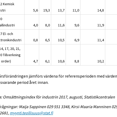
22 Kemisk
stri
5,6
19,3
13,7
11,0
14,8
30
llindustri
4,0
8,0
11,6
9,6
11,9
7 El- och
tronikindustri
0,8
6,5
10,5
6,9
11,4
14, 17, 20, 21,
0 Tillverkning
a order)
4,7
6,1
10,6
8,8
10,2
 årsförändringen jämförs värdena för referensperioden med värden
varande period året innan.
a: Omsättningsindex för industrin 2017, augusti, Statistikcentralen
rågningar: Maija Sappinen 029 551 3348, Kirsi-Maaria Manninen 02
 2681,
myynti.teollisuus@stat.fi