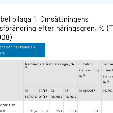
bellbilaga 1. Omsättningens
sförändring efter näringsgren, % (
008)
na den här tabellen
rre
Tremånaders årsförändringar, %
Kumulativ
Den s
1)
årsförändring,
månad
1)
%
årsför
1)
%
09-
12/16-
03-
06-
01-08/2017
08/201
11/2016
02/17
05/2017
08/2017
vinning av
eral
21,4
23,8
26,4
13,4
19,0