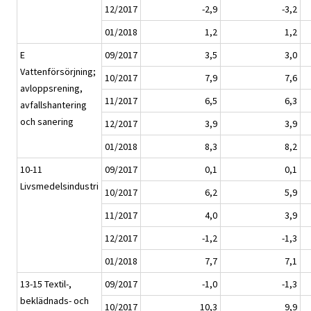
12/2017
-2,9
-3,2
01/2018
1,2
1,2
E
09/2017
3,5
3,0
Vattenförsörjning;
10/2017
7,9
7,6
avloppsrening,
11/2017
6,5
6,3
avfallshantering
och sanering
12/2017
3,9
3,9
01/2018
8,3
8,2
10-11
09/2017
0,1
0,1
Livsmedelsindustri
10/2017
6,2
5,9
11/2017
4,0
3,9
12/2017
-1,2
-1,3
01/2018
7,7
7,1
13-15 Textil-,
09/2017
-1,0
-1,3
beklädnads- och
10/2017
10,3
9,9