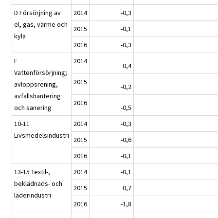
D Försörjning av
2014
-0,3
el, gas, värme och
2015
-0,1
kyla
2016
-0,3
E
2014
0,4
Vattenförsörjning;
2015
avloppsrening,
-0,2
avfallshantering
2016
och sanering
-0,5
10-11
2014
-0,3
Livsmedelsindustri
2015
-0,6
2016
-0,1
13-15 Textil-,
2014
-0,1
beklädnads- och
2015
0,7
läderindustri
2016
-1,8