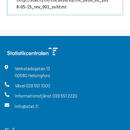
8-05-15_rev_001_sv.html
Verkstadsgatan
13
00580
Helsingfors
Växel
029 551 1000
Informationstjänst
029 551 2220
info@stat.fi