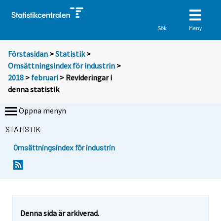
Meny
Sök
Förstasidan
>
Statistik
>
Omsättningsindex för industrin
>
2018
>
februari
> Revideringar i
denna statistik
Öppna menyn
STATISTIK
Omsättningsindex för industrin
Denna sida är arkiverad.