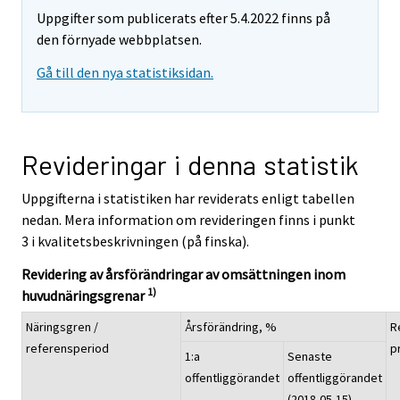
Uppgifter som publicerats efter 5.4.2022 finns på
den förnyade webbplatsen.
Gå till den nya statistiksidan.
Revideringar i denna statistik
Uppgifterna i statistiken har reviderats enligt tabellen
nedan. Mera information om revideringen finns i punkt
3 i kvalitetsbeskrivningen (på finska).
Revidering av årsförändringar av omsättningen inom
1)
huvudnäringsgrenar
Näringsgren /
Årsförändring, %
R
referensperiod
p
1:a
Senaste
offentliggörandet
offentliggörandet
(2018-05-15)