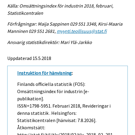
Källa: Omsättningsindex för industrin 2018, februari,
Statistikcentralen
Förfrågningar: Maija Sappinen 029 551 3348, Kirsi-Maaria
Manninen 029 551 2681,
myynti.teollisuus@stat.fi
Ansvarig statistikdirektör: Mari Ylä-Jarkko
Uppdaterad 15.5.2018
Instruktion för hänvisning
:
Finlands officiella statistik (FOS):
Omsättningsindex för industrin [e-
publikation].
ISSN=1798-5951.
Februari
2018, Revideringar i
denna statistik . Helsingfors:
Statistikcentralen [hänvisat: 7.8.2026].
Åtkomstsätt:
http://stat.fi/til/tlv/2018/02/tlv_2018_02_201