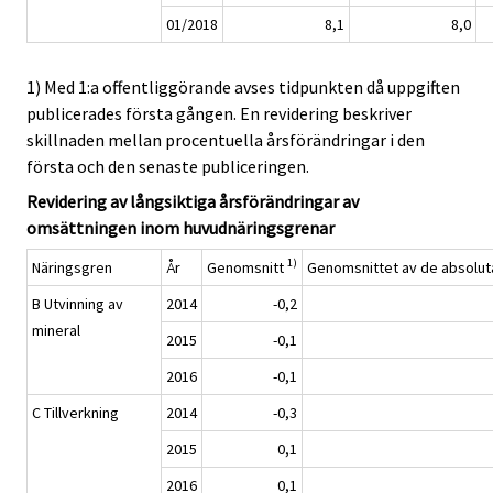
01/2018
8,1
8,0
1) Med 1:a offentliggörande avses tidpunkten då uppgiften
publicerades första gången. En revidering beskriver
skillnaden mellan procentuella årsförändringar i den
första och den senaste publiceringen.
Revidering av långsiktiga årsförändringar av
omsättningen inom huvudnäringsgrenar
1)
Näringsgren
År
Genomsnitt
Genomsnittet av de absolut
B Utvinning av
2014
-0,2
mineral
2015
-0,1
2016
-0,1
C Tillverkning
2014
-0,3
2015
0,1
2016
0,1