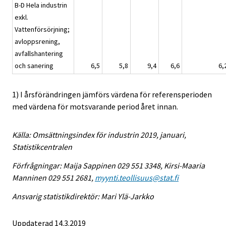
B-D Hela industrin
exkl.
Vattenförsörjning;
avloppsrening,
avfallshantering
och sanering
6,5
5,8
9,4
6,6
6,
1) I årsförändringen jämförs värdena för referensperioden
med värdena för motsvarande period året innan.
Källa: Omsättningsindex för industrin 2019, januari,
Statistikcentralen
Förfrågningar: Maija Sappinen 029 551 3348, Kirsi-Maaria
Manninen 029 551 2681,
myynti.teollisuus@stat.fi
Ansvarig statistikdirektör: Mari Ylä-Jarkko
Uppdaterad 14.3.2019