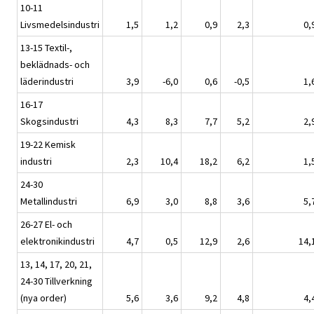
10-11
Livsmedelsindustri
1,5
1,2
0,9
2,3
0,
13-15 Textil-,
beklädnads- och
läderindustri
3,9
-6,0
0,6
-0,5
1,
16-17
Skogsindustri
4,3
8,3
7,7
5,2
2,
19-22 Kemisk
industri
2,3
10,4
18,2
6,2
1,
24-30
Metallindustri
6,9
3,0
8,8
3,6
5,
26-27 El- och
elektronikindustri
4,7
0,5
12,9
2,6
14,
13, 14, 17, 20, 21,
24-30 Tillverkning
(nya order)
5,6
3,6
9,2
4,8
4,