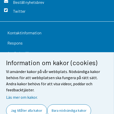
Beställ nyhetsbrev
Twitter
Kontaktinformation
Respons
Användarvillkor
Information om kakor (cookies)
Dataskydd
Vi använder kakor på vår webbplats. Nödvändiga kakor
Tillgänglighet
behövs för att webbplatsen ska fungera på rätt sätt.
Andra kakor behövs för att visa videor, poddar och
Information om webbplatsen
feedbacktjäster.
Cookie-inställningar
Läs mer om kakor.
Jag tillåter alla kakor
Bara nödvändiga kakor