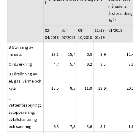
1)
månadens
årsförändring
1)
%
02-
05-
08-
11/18-
01/2019
04/2018
07/2018
10/2018
01/19
B Utvinning av
mineral
13,1
15,4
0,9
3,9
12,
C Tillverkning
4,7
5,4
9,2
3,5
3,
D Försörjning av
el, gas, värme och
kyla
15,5
8,5
11,8
18,9
20,
E
Vattenförsörjning;
avloppsrening,
avfallshantering
och sanering
6,3
7,3
3,6
3,1
1,