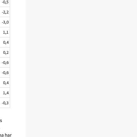
-0,5
-2,2
-3,0
1,1
0,4
0,2
-0,6
-0,6
0,4
1,4
-0,3
es
a
na har