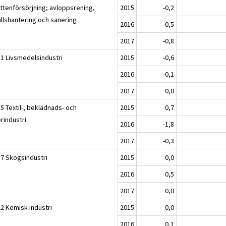
attenförsörjning; avloppsrening,
2015
-0,2
allshantering och sanering
2016
-0,5
2017
-0,8
11 Livsmedelsindustri
2015
-0,6
2016
-0,1
2017
0,0
5 Textil-, beklädnads- och
2015
0,7
rindustri
2016
-1,8
2017
-0,3
17 Skogsindustri
2015
0,0
2016
0,5
2017
0,0
22 Kemisk industri
2015
0,0
2016
0,1