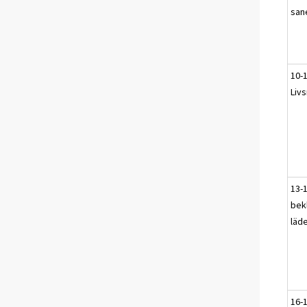
san
10-
Liv
13-1
bek
läde
16-