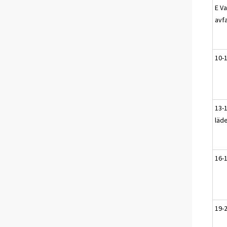
E V
avf
10-
13-1
läde
16-
19-