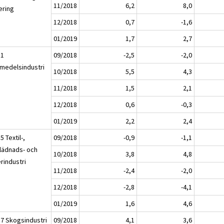
11/2018
6,2
8,0
ering
12/2018
0,7
-1,6
01/2019
1,7
2,7
11
09/2018
-2,5
-2,0
smedelsindustri
10/2018
5,5
4,3
11/2018
1,5
2,1
12/2018
0,6
-0,3
01/2019
2,2
2,4
5 Textil-,
09/2018
-0,9
-1,1
lädnads- och
10/2018
3,8
4,8
rindustri
11/2018
-2,4
-2,0
12/2018
-2,8
-4,1
01/2019
1,6
4,6
17 Skogsindustri
09/2018
4,1
3,6