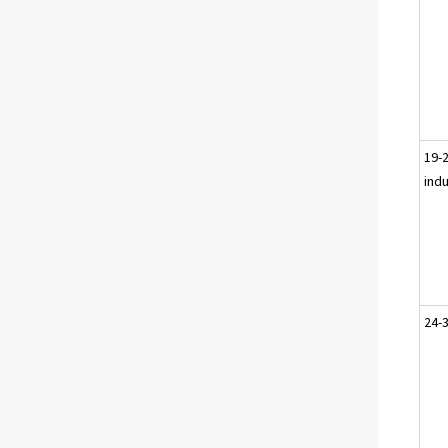
19-
indu
24-3