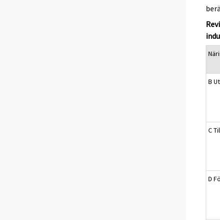
berä
Revi
indu
När
B Ut
C Ti
D Fö