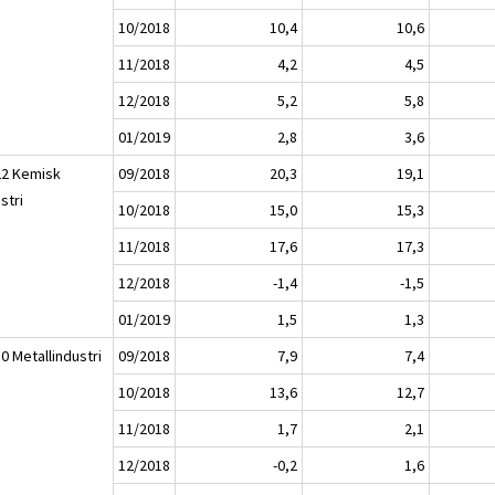
10/2018
10,4
10,6
11/2018
4,2
4,5
12/2018
5,2
5,8
01/2019
2,8
3,6
22 Kemisk
09/2018
20,3
19,1
stri
10/2018
15,0
15,3
11/2018
17,6
17,3
12/2018
-1,4
-1,5
01/2019
1,5
1,3
0 Metallindustri
09/2018
7,9
7,4
10/2018
13,6
12,7
11/2018
1,7
2,1
12/2018
-0,2
1,6