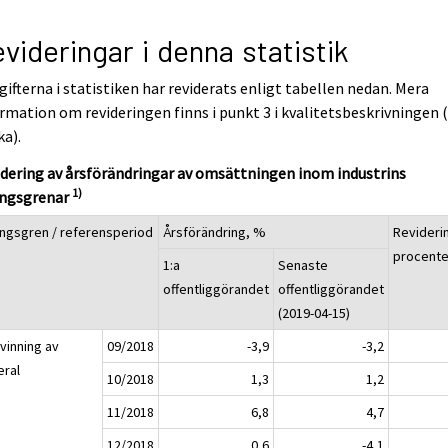
videringar i denna statistik
ifterna i statistiken har reviderats enligt tabellen nedan. Mera
rmation om revideringen finns i punkt 3 i kvalitetsbeskrivningen 
ka).
dering av årsförändringar av omsättningen inom industrins
1)
ingsgrenar
ingsgren / referensperiod
Årsförändring, %
Revideri
procent
1:a
Senaste
offentliggörandet
offentliggörandet
(2019-04-15)
vinning av
09/2018
-3,9
-3,2
eral
10/2018
1,3
1,2
11/2018
6,8
4,7
12/2018
0,6
-4,1