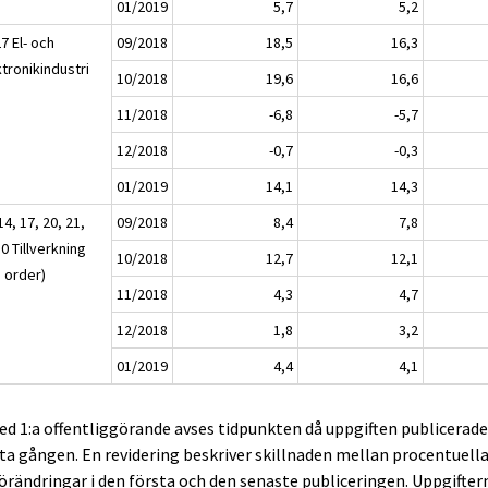
01/2019
5,7
5,2
7 El- och
09/2018
18,5
16,3
tronikindustri
10/2018
19,6
16,6
11/2018
-6,8
-5,7
12/2018
-0,7
-0,3
01/2019
14,1
14,3
14, 17, 20, 21,
09/2018
8,4
7,8
0 Tillverkning
10/2018
12,7
12,1
a order)
11/2018
4,3
4,7
12/2018
1,8
3,2
01/2019
4,4
4,1
ed 1:a offentliggörande avses tidpunkten då uppgiften publicerad
ta gången. En revidering beskriver skillnaden mellan procentuell
örändringar i den första och den senaste publiceringen. Uppgifter