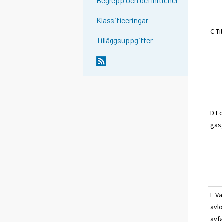
Begrepp och definitioner
Klassificeringar
C Ti
Tilläggsuppgifter
D Fö
gas
E Va
avl
avf