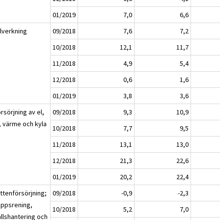
01/2019
7,0
6,6
llverkning
09/2018
7,6
7,2
10/2018
12,1
11,7
11/2018
4,9
5,4
12/2018
0,6
1,6
01/2019
3,8
3,6
rsörjning av el,
09/2018
9,3
10,9
, värme och kyla
10/2018
7,7
9,5
11/2018
13,1
13,0
12/2018
21,3
22,6
01/2019
20,2
22,4
ttenförsörjning;
09/2018
-0,9
-2,3
oppsrening,
10/2018
5,2
7,0
allshantering och