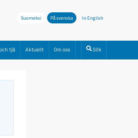
Suomeksi
På svenska
In English
och tjä
Aktuellt
Om oss
Sök