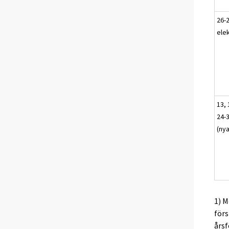
26-2
elek
13, 
24-3
(ny
1) M
förs
årsf