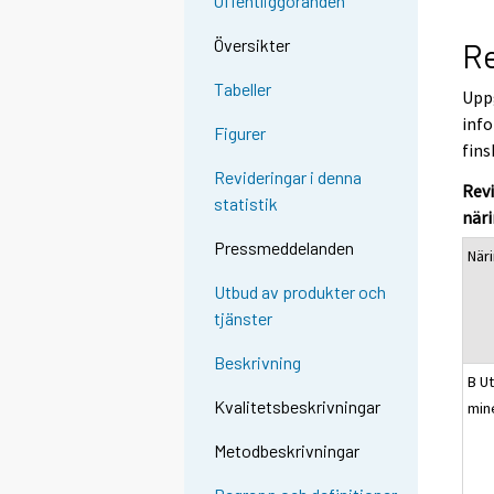
Offentliggöranden
Översikter
Re
Tabeller
Uppg
info
Figurer
fins
Revideringar i denna
Revi
statistik
när
Pressmeddelanden
När
Utbud av produkter och
tjänster
Beskrivning
B Ut
Kvalitetsbeskrivningar
min
Metodbeskrivningar