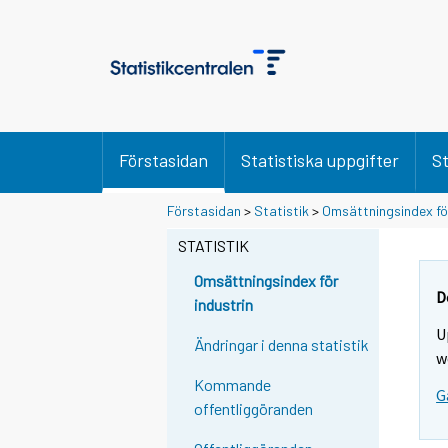
Förstasidan
Statistiska uppgifter
St
Förstasidan
>
Statistik
>
Omsättningsindex för
STATISTIK
Omsättningsindex för
D
industrin
U
Ändringar i denna statistik
w
Kommande
G
offentliggöranden