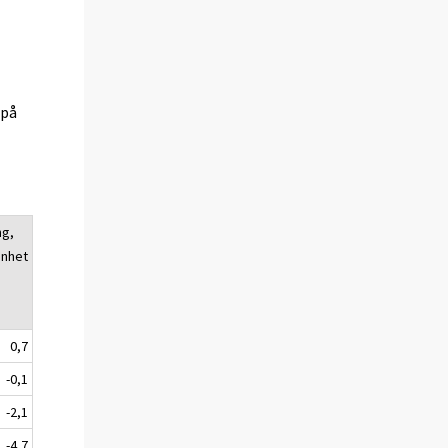
(på
ng,
enhet
0,7
-0,1
-2,1
-4,7