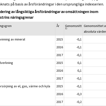
knats på basis av årsförändringar i den ursprungliga indexserien.
dering av långsiktiga årsförändringar av omsättningen inom
strins näringsgrenar
ingsgren
År
Genomsnitt
Genomsnittet a
1)
absoluta värde
vinning av mineral
2015
-0,1
2016
-0,1
2017
-0,1
llverkning
2015
0,1
2016
0,1
2017
-0,1
rsörjning av el, gas, värme och kyla
2015
-0,1
2016
-0,3
2017
-0,2