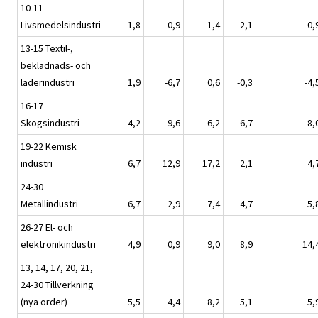
10-11
Livsmedelsindustri
1,8
0,9
1,4
2,1
0,
13-15 Textil-,
beklädnads- och
läderindustri
1,9
-6,7
0,6
-0,3
-4,
16-17
Skogsindustri
4,2
9,6
6,2
6,7
8,
19-22 Kemisk
industri
6,7
12,9
17,2
2,1
4,
24-30
Metallindustri
6,7
2,9
7,4
4,7
5,
26-27 El- och
elektronikindustri
4,9
0,9
9,0
8,9
14,
13, 14, 17, 20, 21,
24-30 Tillverkning
(nya order)
5,5
4,4
8,2
5,1
5,