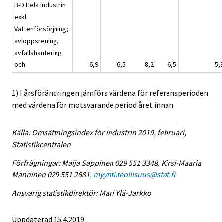
B-D Hela industrin
exkl.
Vattenförsörjning;
avloppsrening,
avfallshantering
och
6,9
6,5
8,2
6,5
5,
1) I årsförändringen jämförs värdena för referensperioden
med värdena för motsvarande period året innan.
Källa: Omsättningsindex för industrin 2019, februari,
Statistikcentralen
Förfrågningar: Maija Sappinen 029 551 3348, Kirsi-Maaria
Manninen 029 551 2681,
myynti.teollisuus@stat.fi
Ansvarig statistikdirektör: Mari Ylä-Jarkko
Uppdaterad 15.4.2019