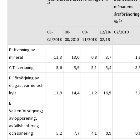
1)
månadens
årsförändring
1)
%
03-
06-
09-
12/18-
02/2019
05/2018
08/2018
11/2018
02/19
B Utvinning av
mineral
11,3
13,0
0,8
3,7
1,
C Tillverkning
5,6
5,9
8,1
3,4
5,
D Försörjning av
el, gas, värme och
kyla
11,9
14,4
11,2
16,5
5,
E
Vattenförsörjning;
avloppsrening,
avfallshantering
och sanering
5,2
7,7
4,1
0,9
0,