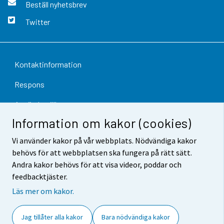
Beställ nyhetsbrev
Twitter
Kontaktinformation
Respons
Användarvillkor
Information om kakor (cookies)
Dataskydd
Vi använder kakor på vår webbplats. Nödvändiga kakor
Tillgänglighet
behövs för att webbplatsen ska fungera på rätt sätt.
Andra kakor behövs för att visa videor, poddar och
Information om webbplatsen
feedbacktjäster.
Cookie-inställningar
Läs mer om kakor.
Jag tillåter alla kakor
Bara nödvändiga kakor