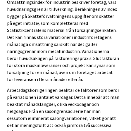
Omsättningsindex för industrin beskriver företag, vars
huvudnäringsgren är tillverkning. Beräkningen av index
bygger på Skatteförvaltningens uppgifter om skatter
på eget initiativ, som kompletteras med
Statistikcentralens material från försäljningsenkäten.
Det kan finnas stora variationer i industriföretagens
månatliga omsättning särskilt när det gäller
näringsgrenar inom metallindustrin. Variationerna
beror huvudsakligen på faktureringspraxis. Slutfakturan
för stora maskinleveranser och projekt kan synas som
försäljning för en månad, även om företaget arbetat
för leveransen i flera månader eller år.
Arbetsdagskorrigeringen beaktar de faktorer som beror
på variationen i antalet vardagar. Detta innebär att man
beaktat månadslängder, olika veckodagar och
helgdagar. Från en säsongrensad serie har man
dessutom eliminerat säsongvariationen, vilket gör att
det är meningsfullt att också jämföra två successiva