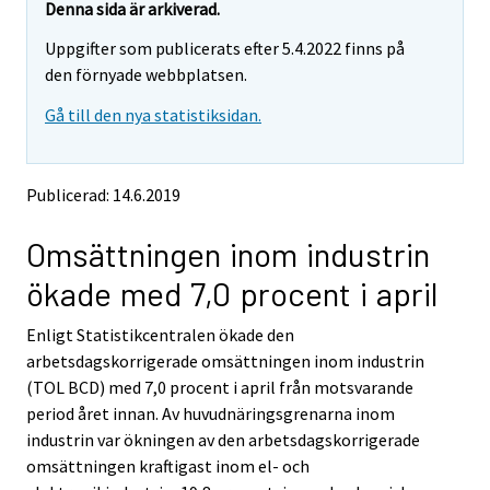
e
e
Denna sida är arkiverad.
m
m
Uppgifter som publicerats efter 5.4.2022 finns på
o
o
v
v
den förnyade webbplatsen.
i
i
Gå till den nya statistiksidan.
n
n
g
g
t
t
o
o
Publicerad: 14.6.2019
a
a
n
n
Omsättningen inom industrin
o
o
t
t
ökade med 7,0 procent i april
h
h
e
e
Enligt Statistikcentralen ökade den
r
r
s
s
arbetsdagskorrigerade omsättningen inom industrin
e
e
(TOL BCD) med 7,0 procent i april från motsvarande
r
r
period året innan. Av huvudnäringsgrenarna inom
v
v
industrin var ökningen av den arbetsdagskorrigerade
i
i
omsättningen kraftigast inom el- och
c
c
e
e