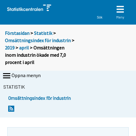
Meny
Sök
Förstasidan
>
Statistik
>
Omsättningsindex för industrin
>
2019
>
april
> Omsättningen
inom industrin ökade med 7,0
procent i april
Öppna menyn
STATISTIK
Omsättningsindex för industrin
Y
Y
o
o
u
u
a
a
r
r