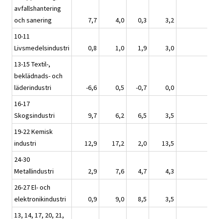
avfallshantering
och sanering
7,7
4,0
0,3
3,2
2,
10-11
Livsmedelsindustri
0,8
1,0
1,9
3,0
2,
13-15 Textil-,
beklädnads- och
läderindustri
-6,6
0,5
-0,7
0,0
-0,
16-17
Skogsindustri
9,7
6,2
6,5
3,5
4,
19-22 Kemisk
industri
12,9
17,2
2,0
13,5
9,
24-30
Metallindustri
2,9
7,6
4,7
4,3
4,
26-27 El- och
elektronikindustri
0,9
9,0
8,5
3,5
7,
13, 14, 17, 20, 21,