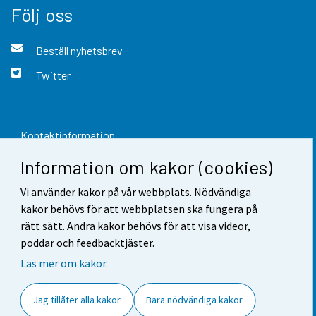
Följ oss
Beställ nyhetsbrev
Twitter
Kontaktinformation
Information om kakor (cookies)
Respons
Vi använder kakor på vår webbplats. Nödvändiga
Användarvillkor
kakor behövs för att webbplatsen ska fungera på
Dataskydd
rätt sätt. Andra kakor behövs för att visa videor,
poddar och feedbacktjäster.
Tillgänglighet
Läs mer om kakor.
Information om webbplatsen
Jag tillåter alla kakor
Bara nödvändiga kakor
Cookie-inställningar