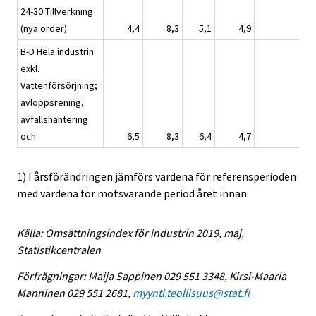
24-30 Tillverkning
(nya order)
4,4
8,3
5,1
4,9
4,
B-D Hela industrin
exkl.
Vattenförsörjning;
avloppsrening,
avfallshantering
och
6,5
8,3
6,4
4,7
5,
1) I årsförändringen jämförs värdena för referensperioden
med värdena för motsvarande period året innan.
Källa: Omsättningsindex för industrin 2019, maj,
Statistikcentralen
Förfrågningar: Maija Sappinen 029 551 3348, Kirsi-Maaria
Manninen 029 551 2681,
myynti.teollisuus@stat.fi