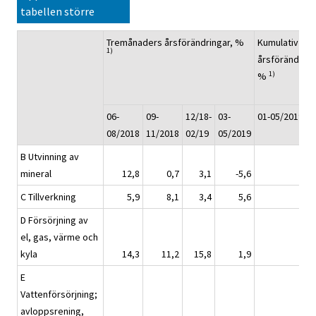
tabellen större
Tremånaders årsförändringar, %
Kumulativ
1)
årsförändring
1)
%
06-
09-
12/18-
03-
01-05/2019
08/2018
11/2018
02/19
05/2019
B Utvinning av
mineral
12,8
0,7
3,1
-5,6
-1,
C Tillverkning
5,9
8,1
3,4
5,6
5,
D Försörjning av
el, gas, värme och
kyla
14,3
11,2
15,8
1,9
6,
E
Vattenförsörjning;
avloppsrening,