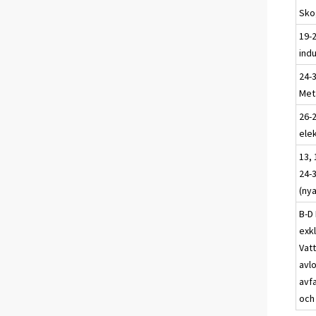
Sko
19-
indu
24-
Meta
26-2
elek
13, 
24-3
(ny
B-D 
exkl
Vat
avl
avf
och