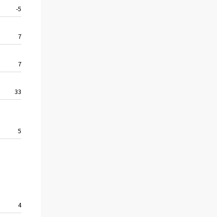
-5,7
7,9
7,9
33,3
5,9
4,5