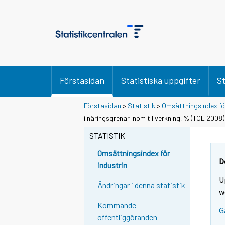
Förstasidan
Statistiska uppgifter
St
Förstasidan
>
Statistik
>
Omsättningsindex för
i näringsgrenar inom tillverkning, % (TOL 2008)
STATISTIK
Omsättningsindex för
D
industrin
U
Ändringar i denna statistik
w
Kommande
G
offentliggöranden