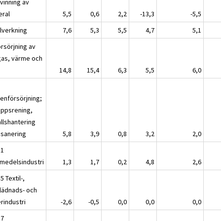
vinning av
eral
5,5
0,6
2,2
-13,3
-5,5
llverkning
7,6
5,3
5,5
4,7
5,1
örsörjning av
 gas, värme och
a
14,8
15,4
6,3
5,5
6,0
tenförsörjning;
oppsrening,
allshantering
 sanering
5,8
3,9
0,8
3,2
2,0
11
smedelsindustri
1,3
1,7
0,2
4,8
2,6
5 Textil-,
lädnads- och
rindustri
-2,6
-0,5
0,0
0,0
0,0
17