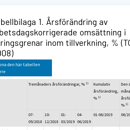
bellbilaga 1. Årsförändring av
betsdagskorrigerade omsättning i
ringsgrenar inom tillverkning, % (
008)
na den här tabellen
rre
1)
Tremånaders årsförändringar, %
Kumulativ
Den 
årsförändring,
mån
1)
%
årsfö
1)
%
07-
10-
01-
04-
01-06/2019
06/2
09/2018
12/2018
03/2019
06/2019