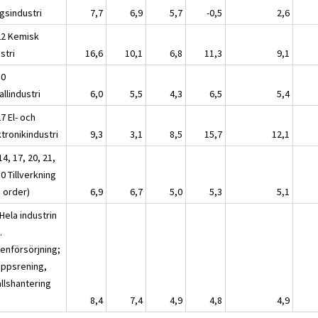
gsindustri
7,7
6,9
5,7
-0,5
2,6
22 Kemisk
stri
16,6
10,1
6,8
11,3
9,1
30
llindustri
6,0
5,5
4,3
6,5
5,4
7 El- och
tronikindustri
9,3
3,1
8,5
15,7
12,1
14, 17, 20, 21,
0 Tillverkning
a order)
6,9
6,7
5,0
5,3
5,1
Hela industrin
.
tenförsörjning;
oppsrening,
allshantering
8,4
7,4
4,9
4,8
4,9