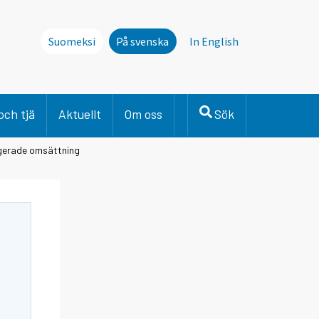
Suomeksi
På svenska
In English
och tjä
Aktuellt
Om oss
Sök
igerade omsättning