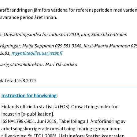
 årsförändringen jämförs värdena för referensperioden med värden
varande period året innan.
a: Omsättningsindex för industrin 2019, juni, Statistikcentralen
rågningar: Maija Sappinen 029 551 3348, Kirsi-Maaria Manninen 02
 2681,
myynti.teollisuus@stat.fi
arig statistikdirektör: Mari Ylä-Jarkko
daterad 15.8.2019
Instruktion för hänvisning
:
Finlands officiella statistik (FOS): Omsättningsindex för
industrin [e-publikation].
ISSN=1798-5951.
Juni
2019, Tabellbilaga 1. Årsförändring av
arbetsdagskorrigerade omsättning i näringsgrenar inom
tillverkning, % (TOL 2008) . Helsingfors: Statistikcentralen