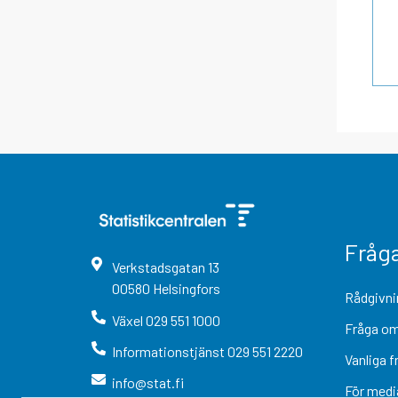
Fråg
Verkstadsgatan
13
00580
Helsingfors
Rådgivni
Växel
029 551 1000
Fråga om
Informationstjänst
029 551 2220
Vanliga f
info@stat.fi
För medi