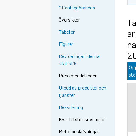
Offentliggöranden
Översikter
Ta
ar
Tabeller
nä
Figurer
2
Revideringar i denna
statistik
Öpp
stö
Pressmeddelanden
Utbud av produkter och
tjänster
Beskrivning
Kvalitetsbeskrivningar
Metodbeskrivningar