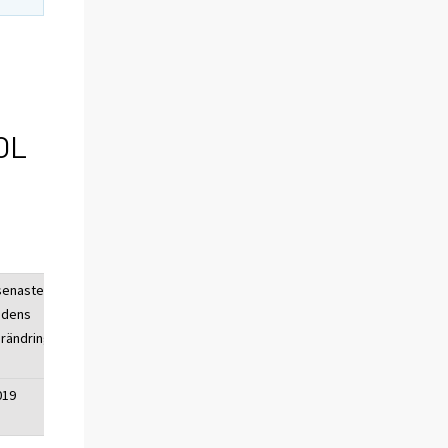
TOL
senaste
adens
rändring,
019