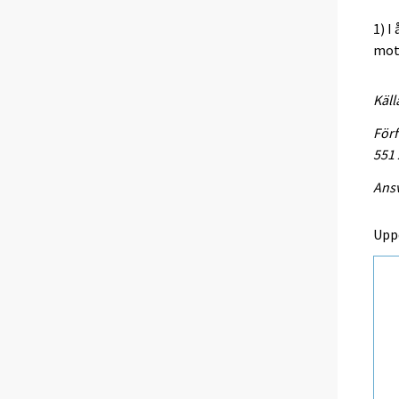
1) I
mots
Käll
Förf
551
Ansv
Upp