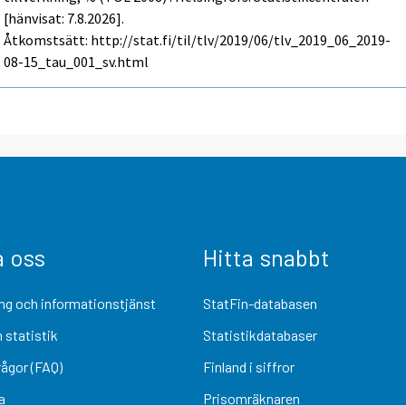
[hänvisat: 7.8.2026].
Åtkomstsätt: http://stat.fi/til/tlv/2019/06/tlv_2019_06_2019-
08-15_tau_001_sv.html
a oss
Hitta snabbt
ng och informationstjänst
StatFin-databasen
 statistik
Statistikdatabaser
rågor (FAQ)
Finland i siffror
a
Prisomräknaren