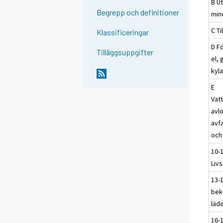
B Ut
Begrepp och definitioner
min
C Ti
Klassificeringar
D F
Tilläggsuppgifter
el,
kyl
E
Vat
avl
avf
och
10-
Liv
13-1
bek
läde
16-