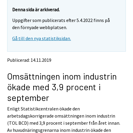
r
r
e
e
Denna sida är arkiverad.
m
m
Uppgifter som publicerats efter 5.4.2022 finns på
o
o
v
v
den förnyade webbplatsen.
i
i
Gå till den nya statistiksidan.
n
n
g
g
t
t
o
o
Publicerad: 14.11.2019
a
a
n
n
Omsättningen inom industrin
o
o
t
t
ökade med 3,9 procent i
h
h
e
e
september
r
r
s
s
Enligt Statistikcentralen ökade den
e
e
arbetsdagskorrigerade omsättningen inom industrin
r
r
v
v
(TOL BCD) med 3,9 procent i september från året innan.
i
i
Av huvudnäringsgrenarna inom industrin ökade den