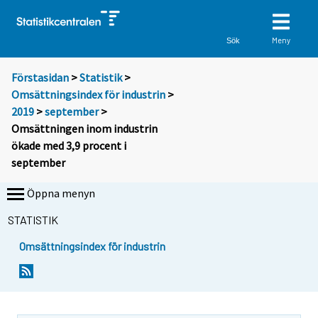
Meny
Sök
Förstasidan
>
Statistik
>
Omsättningsindex för industrin
>
2019
>
september
>
Omsättningen inom industrin
ökade med 3,9 procent i
september
Öppna menyn
STATISTIK
Omsättningsindex för industrin
Y
Y
o
o
u
u
a
a