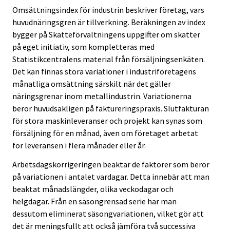
Omsättningsindex för industrin beskriver företag, vars
huvudnäringsgren är tillverkning. Beräkningen av index
bygger på Skatteförvaltningens uppgifter om skatter
på eget initiativ, som kompletteras med
Statistikcentralens material från försäljningsenkäten.
Det kan finnas stora variationer i industriföretagens
månatliga omsättning särskilt när det gäller
näringsgrenar inom metallindustrin. Variationerna
beror huvudsakligen på faktureringspraxis. Slutfakturan
för stora maskinleveranser och projekt kan synas som
försäljning för en månad, även om företaget arbetat
för leveransen i flera månader eller år.
Arbetsdagskorrigeringen beaktar de faktorer som beror
på variationen i antalet vardagar. Detta innebär att man
beaktat månadslängder, olika veckodagar och
helgdagar. Från en säsongrensad serie har man
dessutom eliminerat säsongvariationen, vilket gör att
det är meningsfullt att också jämföra två successiva