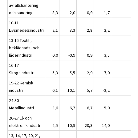
avfallshantering
och sanering
3,3
2,0
-0,9
1,7
1,
10-11
Livsmedelsindustri
2,1
3,3
2,8
2,2
2,
13-15 Textil-,
beklädnads- och
läderindustri
0,0
-0,9
0,9
3,5
1,
16-17
Skogsindustri
5,3
5,5
-2,9
-7,0
-1,
19-22 Kemisk
industri
6,1
10,1
5,7
-2,2
3,
24-30
Metallindustri
3,6
6,7
6,7
5,0
6,
26-27 El- och
elektronikindustri
2,5
10,9
20,3
14,0
14,
13, 14, 17, 20, 21,