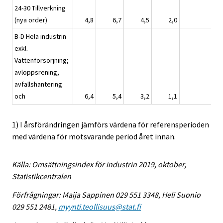
24-30 Tillverkning
(nya order)
4,8
6,7
4,5
2,0
4,
B-D Hela industrin
exkl.
Vattenförsörjning;
avloppsrening,
avfallshantering
och
6,4
5,4
3,2
1,1
3,
1) I årsförändringen jämförs värdena för referensperioden
med värdena för motsvarande period året innan.
Källa: Omsättningsindex för industrin 2019, oktober,
Statistikcentralen
Förfrågningar: Maija Sappinen 029 551 3348, Heli Suonio
029 551 2481,
myynti.teollisuus@stat.fi