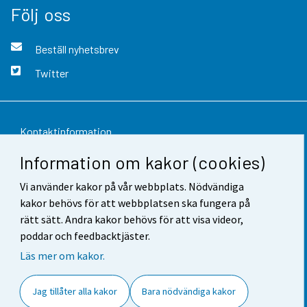
Följ oss
Beställ nyhetsbrev
Twitter
Kontaktinformation
Information om kakor (cookies)
Respons
Vi använder kakor på vår webbplats. Nödvändiga
Användarvillkor
kakor behövs för att webbplatsen ska fungera på
Dataskydd
rätt sätt. Andra kakor behövs för att visa videor,
poddar och feedbacktjäster.
Tillgänglighet
Läs mer om kakor.
Information om webbplatsen
Jag tillåter alla kakor
Bara nödvändiga kakor
Cookie-inställningar