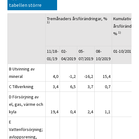
tabellen större
Tremånaders årsförändringar, %
Kumulativ
1)
årsförändring
1)
%
11/18-
02-
05-
08-
01-10/2019
01/19
04/2019
07/2019
10/2019
B Utvinning av
mineral
4,0
-1,2
-16,2
15,4
0,
C Tillverkning
3,4
6,5
3,7
0,7
3,
D Försörjning av
el, gas, värme och
kyla
19,4
0,4
2,4
1,1
3,
E
Vattenförsörjning;
avloppsrening,