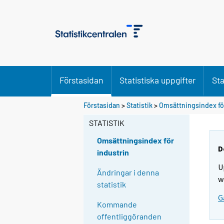
Förstasidan
Statistiska uppgifter
Sta
Förstasidan
>
Statistik
>
Omsättningsindex för
STATISTIK
Omsättningsindex för
D
industrin
U
Ändringar i denna
w
statistik
G
Kommande
offentliggöranden