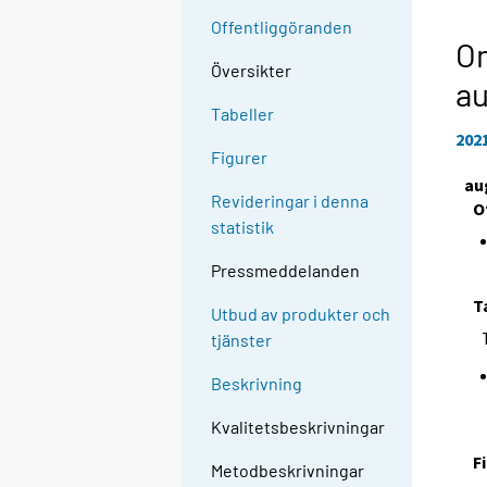
Offentliggöranden
Om
Översikter
au
Tabeller
202
Figurer
au
Revideringar i denna
O
statistik
Pressmeddelanden
T
Utbud av produkter och
tjänster
Beskrivning
Kvalitetsbeskrivningar
F
Metodbeskrivningar