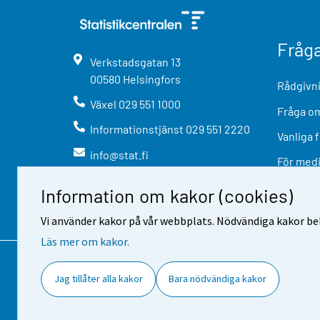
Fråg
Verkstadsgatan
13
00580
Helsingfors
Rådgivni
Växel
029 551 1000
Fråga om
Informationstjänst
029 551 2220
Vanliga 
info@stat.fi
För med
Information om kakor (cookies)
Vi använder kakor på vår webbplats. Nödvändiga kakor beh
Läs mer om kakor.
Kontaktinformation
Respons
A
Jag tillåter alla kakor
Bara nödvändiga kakor