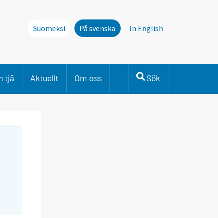
Suomeksi
På svenska
In English
 tjä
Aktuellt
Om oss
Sök