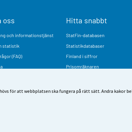
a oss
Hitta snabbt
ng och informationstjänst
StatFin-databasen
 statistik
Statistikdatabaser
frågor (FAQ)
Finland i siffror
ia
Prisomräknaren
Kommande publiceringar
Undersökningsmaterial
övs för att webbplatsen ska fungera på rätt sätt. Andra kakor behö
nvändarvillkor
Dataskydd
Tillgänglighet
Information o