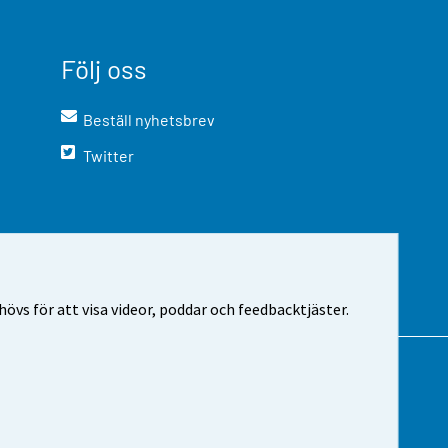
Följ oss
Beställ nyhetsbrev
Twitter
vs för att visa videor, poddar och feedbacktjäster.
m webbplatsen
Cookie-inställningar