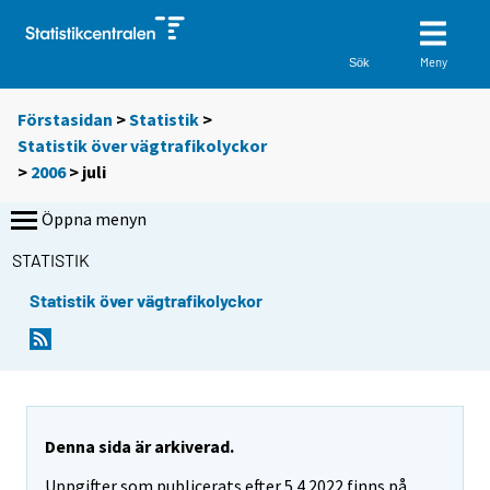
Meny
Sök
Förstasidan
>
Statistik
>
Statistik över vägtrafikolyckor
>
2006
>
juli
Öppna menyn
STATISTIK
Statistik över vägtrafikolyckor
Denna sida är arkiverad.
Uppgifter som publicerats efter 5.4.2022 finns på