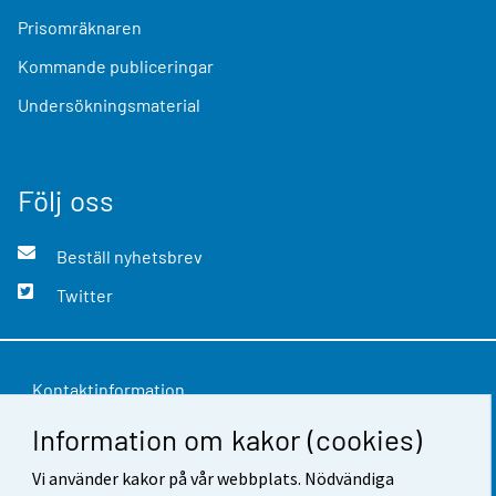
Prisomräknaren
Kommande publiceringar
Undersökningsmaterial
Följ oss
Beställ nyhetsbrev
Twitter
Kontaktinformation
Information om kakor (cookies)
Respons
Användarvillkor
Vi använder kakor på vår webbplats. Nödvändiga