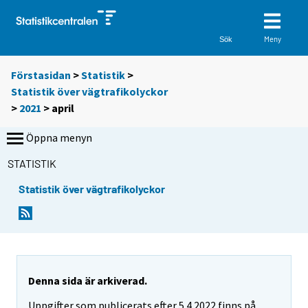
Meny
Sök
Förstasidan
>
Statistik
>
Statistik över vägtrafikolyckor
>
2021
>
april
Öppna menyn
STATISTIK
Statistik över vägtrafikolyckor
Denna sida är arkiverad.
Uppgifter som publicerats efter 5.4.2022 finns på