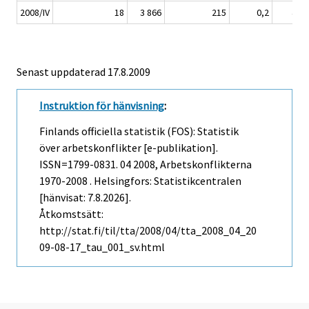
2008/IV
18
3 866
215
0,2
4 07
Senast uppdaterad
17.8.2009
Instruktion för hänvisning
:
Finlands officiella statistik (FOS): Statistik
över arbetskonflikter [e-publikation].
ISSN=1799-0831.
04
2008, Arbetskonflikterna
1970-2008 . Helsingfors: Statistikcentralen
[hänvisat: 7.8.2026].
Åtkomstsätt:
http://stat.fi/til/tta/2008/04/tta_2008_04_20
09-08-17_tau_001_sv.html