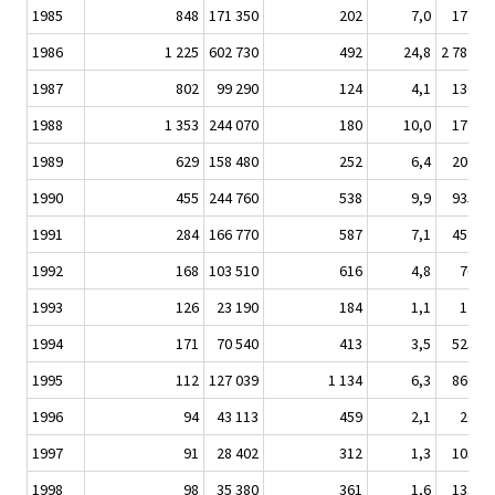
1985
848
171 350
202
7,0
174 30
1986
1 225
602 730
492
24,8
2 787 60
1987
802
99 290
124
4,1
130 89
1988
1 353
244 070
180
10,0
179 82
1989
629
158 480
252
6,4
204 21
1990
455
244 760
538
9,9
935 15
1991
284
166 770
587
7,1
458 34
1992
168
103 510
616
4,8
76 09
1993
126
23 190
184
1,1
17 31
1994
171
70 540
413
3,5
525 70
1995
112
127 039
1 134
6,3
869 42
1996
94
43 113
459
2,1
20 07
1997
91
28 402
312
1,3
103 71
1998
98
35 380
361
1,6
133 20