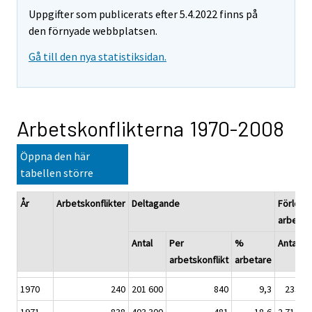
Uppgifter som publicerats efter 5.4.2022 finns på
den förnyade webbplatsen.
Gå till den nya statistiksidan.
Arbetskonflikterna 1970-2008
Öppna den här
tabellen större
År
Arbetskonflikter
Deltagande
Förlora
arbetsd
Antal
Per
%
Antal
arbetskonflikt
arbetare
1970
240
201 600
840
9,3
233 20