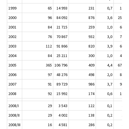
1999
65
14 993
231
0,7
18 95
2000
96
84 092
876
3,6
253 83
2001
84
21 715
259
1,0
60 65
2002
76
70 867
932
3,0
74 98
2003
112
91 866
820
3,9
66 13
2004
84
25 211
300
1,0
42 38
2005
365
106 796
409
4,4
672 90
2006
97
48 276
498
2,0
85 07
2007
91
89 729
986
3,7
94 57
2008
92
15 992
174
0,6
16 35
2008/I
29
3 543
122
0,1
4 13
2008/II
29
4 002
138
0,2
3 60
2008/III
16
4 581
286
0,2
4 53