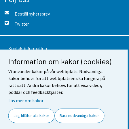
Beställ nyhetsbrev
Twitter
Kontaktinformation
Information om kakor (cookies)
Respons
Användarvillkor
Vi använder kakor på vår webbplats. Nödvändiga
kakor behövs för att webbplatsen ska fungera på
Dataskydd
rätt sätt. Andra kakor behövs för att visa videor,
poddar och feedbacktjäster.
Tillgänglighet
Läs mer om kakor.
Information om webbplatsen
Jag tillåter alla kakor
Bara nödvändiga kakor
Cookie-inställningar