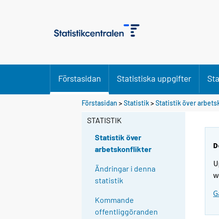
Förstasidan
Statistiska uppgifter
Sta
Förstasidan
>
Statistik
>
Statistik över arbets
STATISTIK
Statistik över
D
arbetskonflikter
U
Ändringar i denna
w
statistik
G
Kommande
offentliggöranden