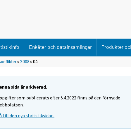
tistikinfo
Enkäter och datainsamlingar
Produkter och
konflikter
>
2008
>
04
enna sida är arkiverad.
ppgifter som publicerats efter 5.4.2022 finns på den förnyade
ebbplatsen.
å till den nya statistiksidan.