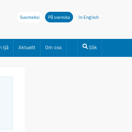
Suomeksi
På svenska
In English
 tjä
Aktuellt
Om oss
Sök