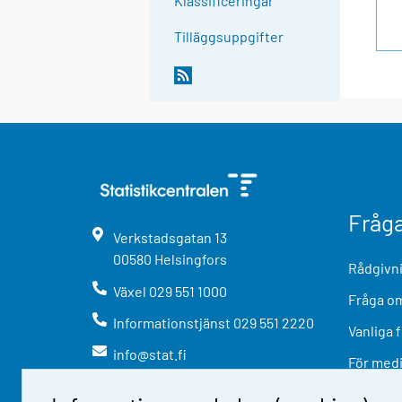
Klassificeringar
Tilläggsuppgifter
Fråg
Verkstadsgatan
13
00580
Helsingfors
Rådgivni
Växel
029 551 1000
Fråga om
Informationstjänst
029 551 2220
Vanliga 
info@stat.fi
För med