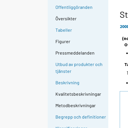
Offentliggöranden
St
Översikter
200
Tabeller
(n
Figurer
O
Pressmeddelanden
T
Utbud av produkter och
tjänster
Beskrivning
Kvalitetsbeskrivningar
Metodbeskrivningar
Begrepp och definitioner