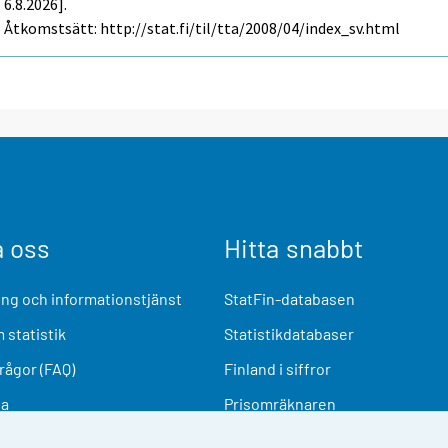
6.8.2026].
Åtkomstsätt: http://stat.fi/til/tta/2008/04/index_sv.html
a oss
Hitta snabbt
ng och informationstjänst
StatFin-databasen
 statistik
Statistikdatabaser
frågor (FAQ)
Finland i siffror
ia
Prisomräknaren
Kommande publiceringar