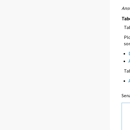
Ansv
Tab
Tab
Plo
so
Ta
Sen