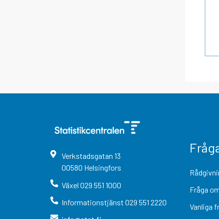
Fråg
Verkstadsgatan
13
00580
Helsingfors
Rådgivni
Växel
029 551 1000
Fråga om
Informationstjänst
029 551 2220
Vanliga f