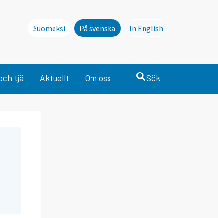
Suomeksi
På svenska
In English
This page is not avai
och tjä
Aktuellt
Om oss
Sök