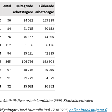
Antal
Deltagande
Förlorade
arbetstagare
arbetsdagar
0
96
84 092
253 838
1
84
21 715
60 652
2
76
70 867
74 985
3
112
91 866
66 136
4
84
25 211
42 385
5
365
106 796
672 904
6
97
48 276
85 075
7
91
89 729
94 579
8
92
15 992
16 352
a: Statistik över arbetskonflikter 2008. Statistikcentralen
rågningar: Harri Nummila (09) 1734 3235,
palkat.indeksit@stat.fi