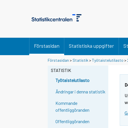
Förstasidan
Statistiska uppgifter
St
S
S
Förstasidan
>
Statistik
>
Työtaistelutilasto
>
i
i
i
i
STATISTIK
r
r
r
r
Työtaistelutilasto
y
y
D
t
t
Ändringar i denna statistik
U
t
t
o
o
w
Kommande
i
i
offentliggöranden
G
s
s
e
e
Offentliggöranden
e
e