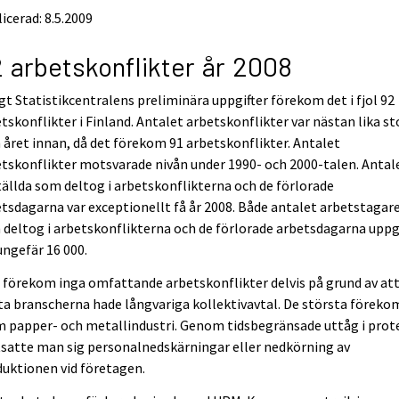
icerad: 8.5.2009
 arbetskonflikter år 2008
gt Statistikcentralens preliminära uppgifter förekom det i fjol 92
tskonflikter i Finland. Antalet arbetskonflikter var nästan lika st
året innan, då det förekom 91 arbetskonflikter. Antalet
tskonflikter motsvarade nivån under 1990- och 2000-talen. Antal
ällda som deltog i arbetskonflikterna och de förlorade
tsdagarna var exceptionellt få år 2008. Både antalet arbetstagar
deltog i arbetskonflikterna och de förlorade arbetsdagarna uppg
 ungefär 16 000.
l förekom inga omfattande arbetskonflikter delvis på grund av att
ta branscherna hade långvariga kollektivavtal. De största föreko
 papper- och metallindustri. Genom tidsbegränsade uttåg i prot
satte man sig personalnedskärningar eller nedkörning av
uktionen vid företagen.