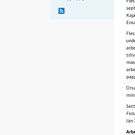
Fles
sept
Kaja
Ens
Fles
und
arbe
till
mask
arbe
papp
Orsa
mins
Sett
Finl
län 
Arb