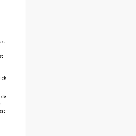
ort
et
e
ick
 de
m
est