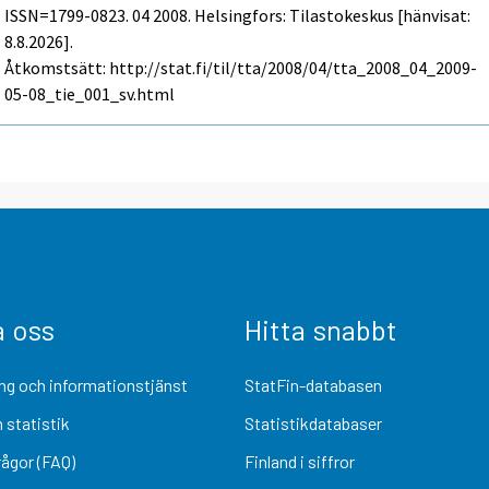
ISSN=1799-0823.
04
2008. Helsingfors: Tilastokeskus [hänvisat:
8.8.2026].
Åtkomstsätt: http://stat.fi/til/tta/2008/04/tta_2008_04_2009-
05-08_tie_001_sv.html
a oss
Hitta snabbt
ng och informationstjänst
StatFin-databasen
 statistik
Statistikdatabaser
rågor (FAQ)
Finland i siffror