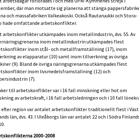
t arbetsdagar förlorades i och med UPM-Kymmenes strejk i
ember, där man motsatte sig planerna att stänga pappersfabrike
na och massafabriken Valkeakoski. Också Rautaruukki och Stora-
o hade omfattande arbetskonflikter.
t arbetskonflikter utkämpades inom metallindustrin, dvs. 55. Av
ernäringsgrenarna inom metallindustrin utkämpades flest
tskonflikter inom stål- och metallframställning (17), inom
verkning av elapparatur (10) samt inom tillverkning av övriga
iner (9). Bland de övriga näringsgrenarna utkämpades flest
tskonflikter inom livsmedelsframställning (12) och
ersindustrin (7).
ker till arbetskonflikter var i 16 fall minskning eller hot om
kning av arbetskraft, i 16 fall arbetsledningen och i 10 fall lönekr
 efter region var antalet arbetskonflikter traditionellt flest i Väs
ands län, dvs. 43. I Uleåborgs län var antalet 22 och i Södra Finland
10.
etskonflikterna 2000-2008