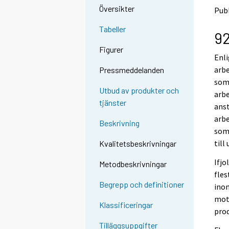
n
n
Översikter
Publ
p
p
a
a
Tabeller
92
l
l
v
v
Figurer
e
e
Enli
l
l
arbe
Pressmeddelanden
u
u
som 
u
u
Utbud av produkter och
arbe
n
n
tjänster
anst
.
.
arbe
Beskrivning
som 
till
Kvalitetsbeskrivningar
Ifjo
Metodbeskrivningar
fles
Begrepp och definitioner
inom
mot
Klassificeringar
prod
Tilläggsuppgifter