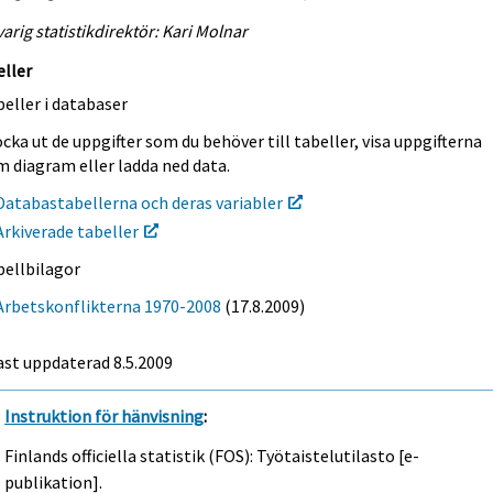
arig statistikdirektör: Kari Molnar
eller
eller i databaser
cka ut de uppgifter som du behöver till tabeller, visa uppgifterna
m diagram eller ladda ned data.
Databastabellerna och deras variabler
Arkiverade tabeller
bellbilagor
Arbetskonflikterna 1970-2008
(17.8.2009)
ast uppdaterad
8.5.2009
Instruktion för hänvisning
:
Finlands officiella statistik (FOS): Työtaistelutilasto [e-
publikation].