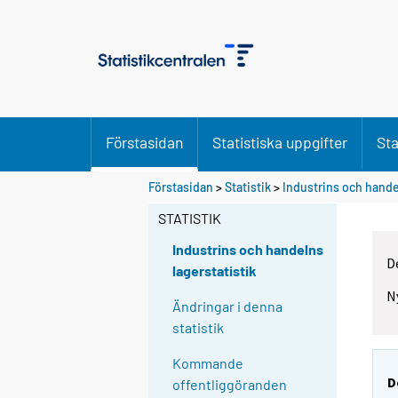
Förstasidan
Statistiska uppgifter
Sta
Förstasidan
>
Statistik
>
Industrins och handel
STATISTIK
Industrins och handelns
D
lagerstatistik
N
Ändringar i denna
statistik
Kommande
D
offentliggöranden