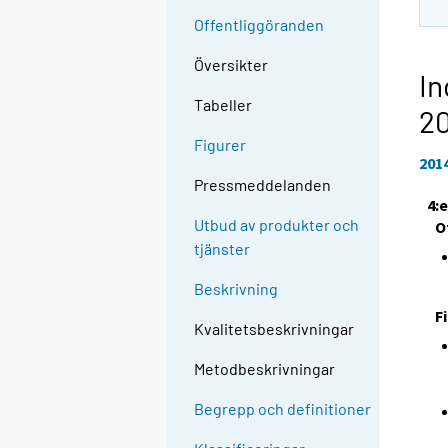
Offentliggöranden
Översikter
In
Tabeller
2
Figurer
201
Pressmeddelanden
4:
Utbud av produkter och
O
tjänster
Beskrivning
F
Kvalitetsbeskrivningar
Metodbeskrivningar
Begrepp och definitioner