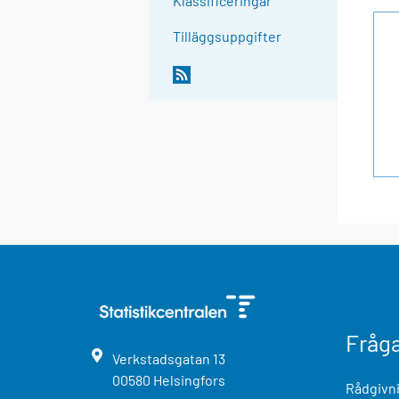
Klassificeringar
Tilläggsuppgifter
Fråg
Verkstadsgatan
13
00580
Helsingfors
Rådgivni