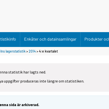
tistikinfo
Enkäter och datainsamlingar
Produkter och
ns lagerstatistik
>
2014
>
4:e kvartalet
enna statistik har lagts ned.
ya uppgifter produceras inte längre om statistiken.
enna sida är arkiverad.