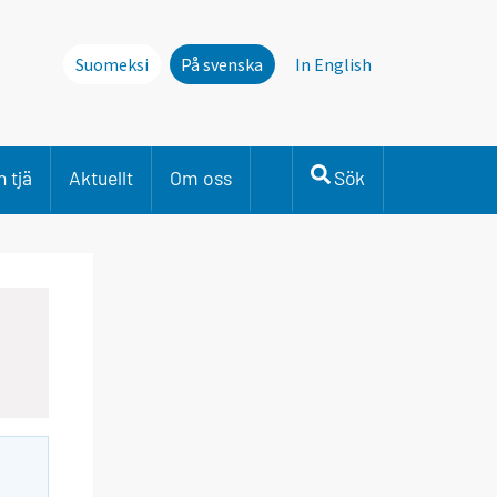
Suomeksi
På svenska
In English
 tjä
Aktuellt
Om oss
Sök