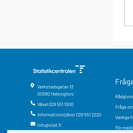
Fråg
Verkstadsgatan
13
00580
Helsingfors
Rådgivni
Växel
029 551 1000
Fråga om
Informationstjänst
029 551 2220
Vanliga f
info@stat.fi
För medi