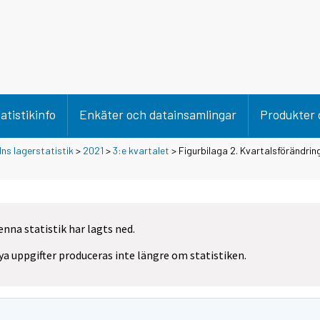
atistikinfo
Enkäter och datainsamlingar
Produkter 
lns lagerstatistik
>
2021
>
3:e kvartalet
> Figurbilaga 2. Kvartalsförändrin
enna statistik har lagts ned.
ya uppgifter produceras inte längre om statistiken.