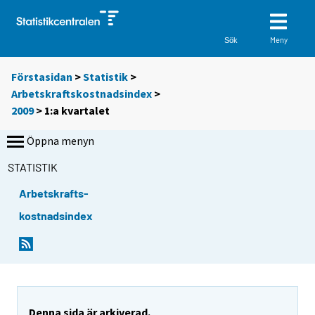
Meny
Sök
Förstasidan
>
Statistik
>
Arbetskraftskostnadsindex
>
2009
>
1:a kvartalet
Öppna menyn
STATISTIK
Arbetskrafts-
kostnadsindex
Denna sida är arkiverad.