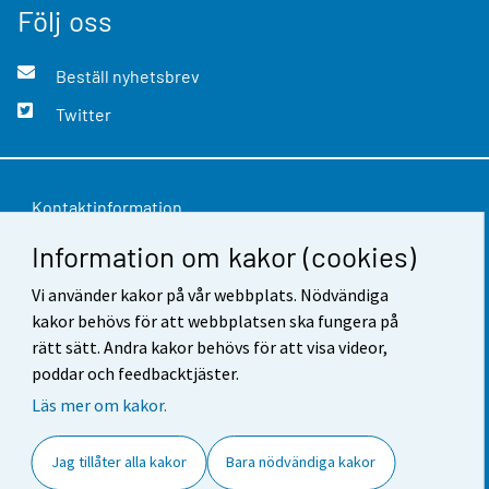
Följ oss
Beställ nyhetsbrev
Twitter
Kontaktinformation
Information om kakor (cookies)
Respons
Vi använder kakor på vår webbplats. Nödvändiga
Användarvillkor
kakor behövs för att webbplatsen ska fungera på
Dataskydd
rätt sätt. Andra kakor behövs för att visa videor,
poddar och feedbacktjäster.
Tillgänglighet
Läs mer om kakor.
Information om webbplatsen
Jag tillåter alla kakor
Bara nödvändiga kakor
Cookie-inställningar