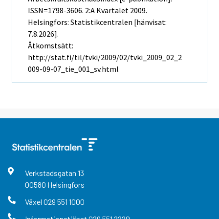
ISSN=1798-3606.
2:a Kvartalet
2009.
Helsingfors: Statistikcentralen [hänvisat:
7.8.2026].
Åtkomstsätt:
http://stat.fi/til/tvki/2009/02/tvki_2009_02_2
009-09-07_tie_001_sv.html
Verkstadsgatan
13
00580
Helsingfors
Växel
029 551 1000
Informationstjänst
029 551 2220