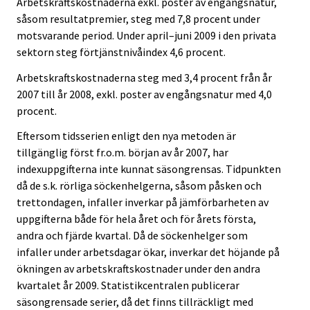
Arbetskraftskostnaderna exkl. poster av engångsnatur,
c
c
såsom resultatpremier, steg med 7,8 procent under
e
e
motsvarande period. Under april–juni 2009 i den privata
.
.
sektorn steg förtjänstnivåindex 4,6 procent.
Arbetskraftskostnaderna steg med 3,4 procent från år
2007 till år 2008, exkl. poster av engångsnatur med 4,0
procent.
Eftersom tidsserien enligt den nya metoden är
tillgänglig först fr.o.m. början av år 2007, har
indexuppgifterna inte kunnat säsongrensas. Tidpunkten
då de s.k. rörliga söckenhelgerna, såsom påsken och
trettondagen, infaller inverkar på jämförbarheten av
uppgifterna både för hela året och för årets första,
andra och fjärde kvartal. Då de söckenhelger som
infaller under arbetsdagar ökar, inverkar det höjande på
ökningen av arbetskraftskostnader under den andra
kvartalet år 2009. Statistikcentralen publicerar
säsongrensade serier, då det finns tillräckligt med