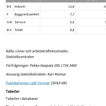
B-E
Industri
12,6
1
F
Byggverksamhet
7,7
G-N
Service
5,5
B-S
Totalt
8,8
Källa: Löner och arbetskraftskostnader,
Statistikcentralen
Förfrågningar: Pekka Haapala (09) 1734 3460
Ansvarig statistikdirektör: Kari Molnar
Publikationen i pdf-format
(204,0 kB)
Tabeller
Tabeller i databaser