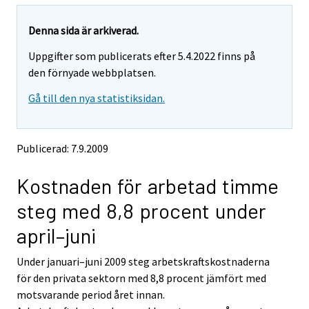
a
a
r
r
e
e
Denna sida är arkiverad.
m
m
Uppgifter som publicerats efter 5.4.2022 finns på
o
o
v
v
den förnyade webbplatsen.
i
i
Gå till den nya statistiksidan.
n
n
g
g
t
t
o
o
Publicerad: 7.9.2009
a
a
n
n
Kostnaden för arbetad timme
o
o
t
t
steg med 8,8 procent under
h
h
e
e
april–juni
r
r
s
s
Under januari–juni 2009 steg arbetskraftskostnaderna
e
e
för den privata sektorn med 8,8 procent jämfört med
r
r
v
v
motsvarande period året innan.
i
i