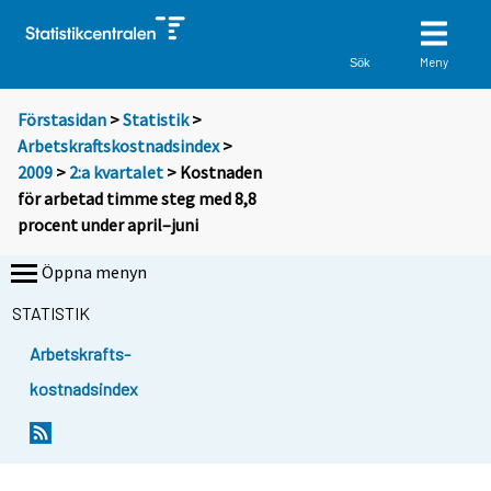
Meny
Sök
Förstasidan
>
Statistik
>
Arbetskraftskostnadsindex
>
2009
>
2:a kvartalet
> Kostnaden
för arbetad timme steg med 8,8
procent under april–juni
Öppna menyn
STATISTIK
Arbetskrafts-
kostnadsindex
Y
Y
o
o
u
u