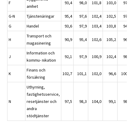
F
93,4
98,0
101,8
103,0
97,2
amhet
G-N
Tjänstenäringar
95,4
97,6
102,4
102,5
97,5
G
Handel
93,6
97,9
103,4
103,8
94,9
Transport och
H
90,9
95,4
102,6
105,2
96,8
magasinering
Information och
J
92,1
97,9
100,9
102,4
98,7
kommu- nikation
Finans och
K
102,7
101,1
102,0
96,6
100,3
försäkring
Uthyrning,
fastighetsservice,
N
resetjänster och
97,5
98,3
104,0
99,1
98,6
andra
stödtjänster