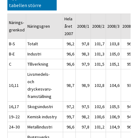
tabellen större
Hela
Närings-
Näringsgren
året
2008/1
2008/2
2008/3
2008/4
grenkod
2007
B-S
Totalt
96,2
97,8
101,7
103,8
96,7
B-E
Industri
96,6
98,3
101,3
105,0
95,4
C
Tlllverkning
96,6
97,9
101,5
105,1
95,5
Livsmedels-
och
10,11
98,7
98,9
102,8
104,6
93,8
dryckesvaru-
framställning
16,17
Skogsindustri
97,2
97,5
102,6
105,5
94,4
19–22
Kemisk industry
99,7
98,2
100,6
106,9
94,2
24–30
Metallindustri
96,6
97,8
101,2
104,9
96,1
Byggsverks