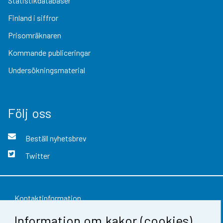
Statistikdatabaser
Finland i siffror
Prisomräknaren
Kommande publiceringar
Undersökningsmaterial
Följ oss
Beställ nyhetsbrev
Twitter
Kontaktinformation
Information om kakor (cookies)
Respons