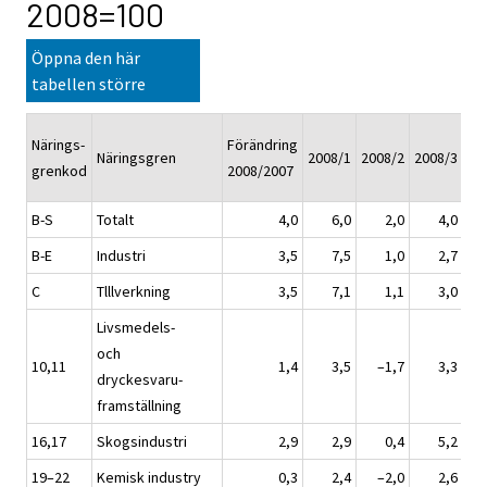
2008=100
Öppna den här
tabellen större
Närings-
Förändring
Näringsgren
2008/1
2008/2
2008/3
20
grenkod
2008/2007
B-S
Totalt
4,0
6,0
2,0
4,0
B-E
Industri
3,5
7,5
1,0
2,7
C
Tlllverkning
3,5
7,1
1,1
3,0
Livsmedels-
och
10,11
1,4
3,5
–1,7
3,3
dryckesvaru-
framställning
16,17
Skogsindustri
2,9
2,9
0,4
5,2
19–22
Kemisk industry
0,3
2,4
–2,0
2,6