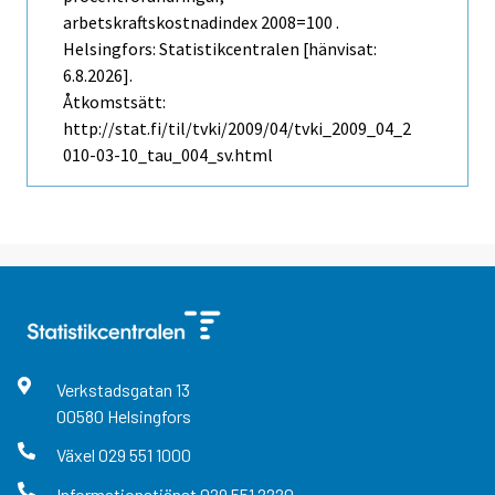
arbetskraftskostnadindex 2008=100 .
Helsingfors: Statistikcentralen [hänvisat:
6.8.2026].
Åtkomstsätt:
http://stat.fi/til/tvki/2009/04/tvki_2009_04_2
010-03-10_tau_004_sv.html
Verkstadsgatan
13
00580
Helsingfors
Växel
029 551 1000
Informationstjänst
029 551 2220