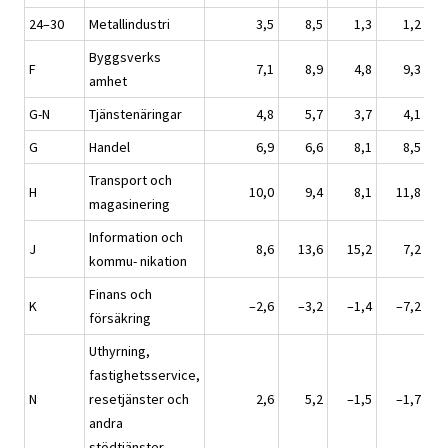
24–30
Metallindustri
3,5
8,5
1,3
1,2
Byggsverks
F
7,1
8,9
4,8
9,3
amhet
G-N
Tjänstenäringar
4,8
5,7
3,7
4,1
G
Handel
6,9
6,6
8,1
8,5
Transport och
H
10,0
9,4
8,1
11,8
magasinering
Information och
J
8,6
13,6
15,2
7,2
kommu- nikation
Finans och
K
–2,6
–3,2
–1,4
–7,2
försäkring
Uthyrning,
fastighetsservice,
N
resetjänster och
2,6
5,2
–1,5
–1,7
andra
stödtjänster