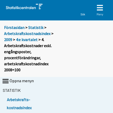
Meny
Sök
Förstasidan
>
Statistik
>
Arbetskraftskostnadsindex
>
2009
>
4:e kvartalet
> 4.
Arbetskraftskostnader exkl.
engångsposter,
procentförändringar,
arbetskraftskostnadindex
2008=100
Öppna menyn
STATISTIK
Arbetskrafts-
kostnadsindex