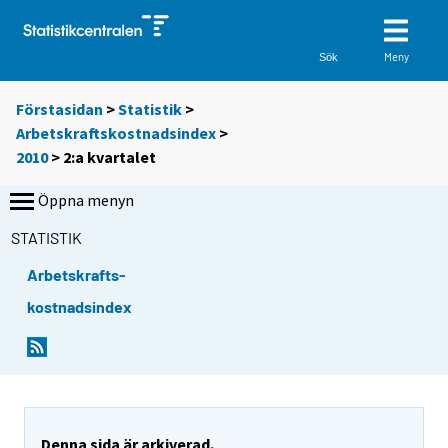
Meny
Sök
Förstasidan
>
Statistik
>
Arbetskraftskostnadsindex
>
2010
>
2:a kvartalet
Öppna menyn
STATISTIK
Arbetskrafts-
kostnadsindex
Denna sida är arkiverad.