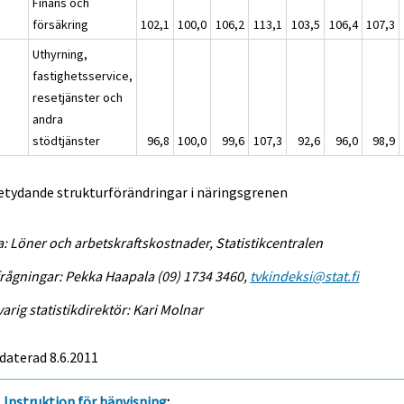
Finans och
försäkring
102,1
100,0
106,2
113,1
103,5
106,4
107,3
Uthyrning,
fastighetsservice,
resetjänster och
andra
stödtjänster
96,8
100,0
99,6
107,3
92,6
96,0
98,9
etydande strukturförändringar i näringsgrenen
a: Löner och arbetskraftskostnader, Statistikcentralen
rågningar: Pekka Haapala (09) 1734 3460,
tvkindeksi@stat.fi
arig statistikdirektör: Kari Molnar
daterad 8.6.2011
Instruktion för hänvisning
: