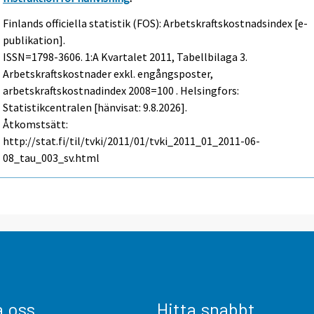
Finlands officiella statistik (FOS): Arbetskraftskostnadsindex [e-
publikation].
ISSN=1798-3606.
1:a Kvartalet
2011, Tabellbilaga 3.
Arbetskraftskostnader exkl. engångsposter,
arbetskraftskostnadindex 2008=100 . Helsingfors:
Statistikcentralen [hänvisat: 9.8.2026].
Åtkomstsätt:
http://stat.fi/til/tvki/2011/01/tvki_2011_01_2011-06-
08_tau_003_sv.html
a oss
Hitta snabbt