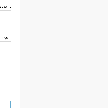
108,8
117,3
108,9
107,2
110,6
110,2
92,6
103,1
96,0
92,7
96,1
95,2