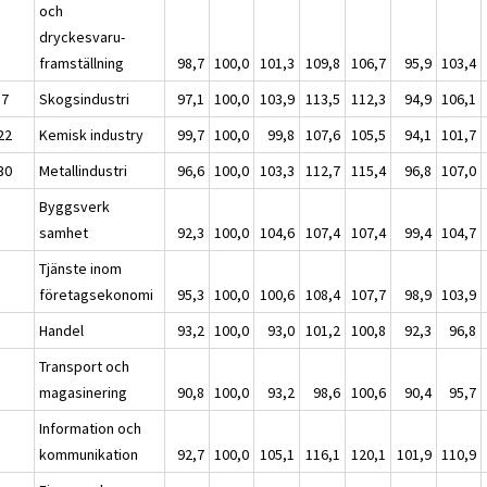
och
dryckesvaru-
framställning
98,7
100,0
101,3
109,8
106,7
95,9
103,4
17
Skogsindustri
97,1
100,0
103,9
113,5
112,3
94,9
106,1
22
Kemisk industry
99,7
100,0
99,8
107,6
105,5
94,1
101,7
30
Metallindustri
96,6
100,0
103,3
112,7
115,4
96,8
107,0
Byggsverk
samhet
92,3
100,0
104,6
107,4
107,4
99,4
104,7
Tjänste inom
företagsekonomi
95,3
100,0
100,6
108,4
107,7
98,9
103,9
Handel
93,2
100,0
93,0
101,2
100,8
92,3
96,8
Transport och
magasinering
90,8
100,0
93,2
98,6
100,6
90,4
95,7
Information och
kommunikation
92,7
100,0
105,1
116,1
120,1
101,9
110,9