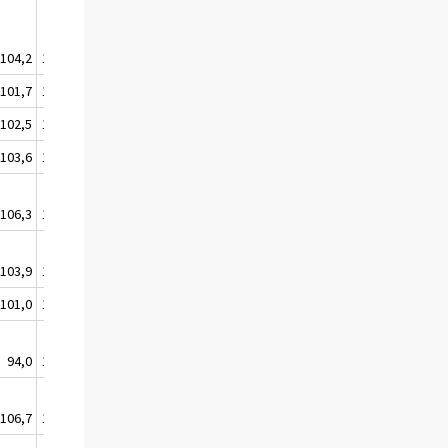
104,2
109,4
109,5
97,2
105,1
107,4
101,7
109,8
111,9
96,6
105,0
102,9
102,5
108,8
110,1
96,6
104,5
104,2
103,6
106,7
110,1
99,1
104,9
101,5
106,3
108,5
109,1
100,5
106,1
105,7
103,9
109,4
109,0
99,8
105,5
106,6
101,0
105,2
102,2
93,7
100,5
101,7
94,0
100,1
102,3
92,2
97,2
103,0
106,7
110,9
117,6
103,3
109,6
109,3