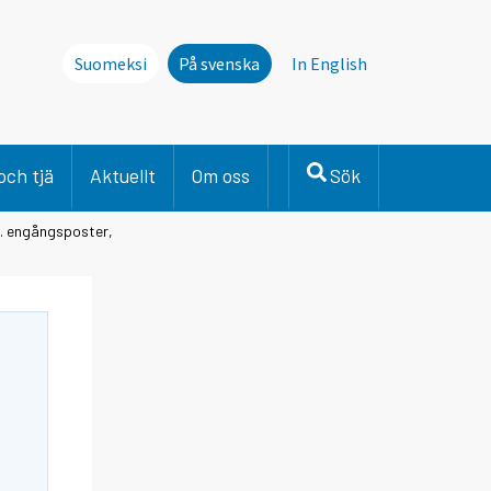
Suomeksi
På svenska
In English
och tjä
Aktuellt
Om oss
Sök
l. engångsposter,