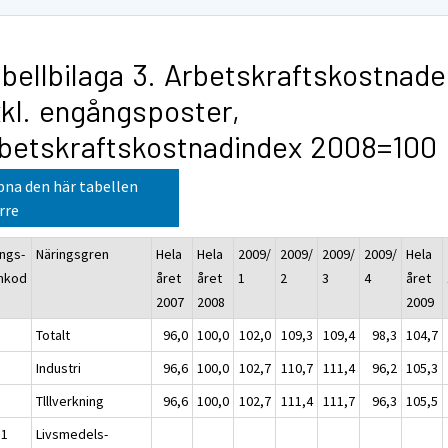
bellbilaga 3. Arbetskraftskostnade
kl. engångsposter,
betskraftskostnadindex 2008=100
na den här tabellen
rre
ings-
Näringsgren
Hela
Hela
2009/
2009/
2009/
2009/
Hela
nkod
året
året
1
2
3
4
året
2007
2008
2009
Totalt
96,0
100,0
102,0
109,3
109,4
98,3
104,7
Industri
96,6
100,0
102,7
110,7
111,4
96,2
105,3
Tlllverkning
96,6
100,0
102,7
111,4
111,7
96,3
105,5
11
Livsmedels-