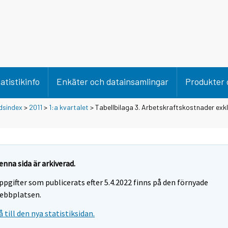
atistikinfo
Enkäter och datainsamlingar
Produkter 
dsindex
>
2011
>
1:a kvartalet
> Tabellbilaga 3. Arbetskraftskostnader exk
enna sida är arkiverad.
ppgifter som publicerats efter 5.4.2022 finns på den förnyade
ebbplatsen.
å till den nya statistiksidan.