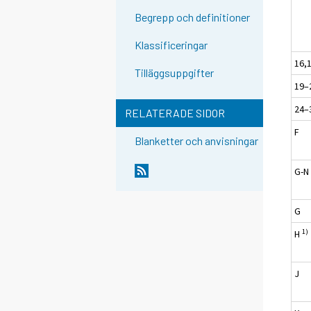
Begrepp och definitioner
Klassificeringar
16,
Tilläggsuppgifter
19–
24–
RELATERADE SIDOR
F
Blanketter och anvisningar
G-N
G
1)
H
J