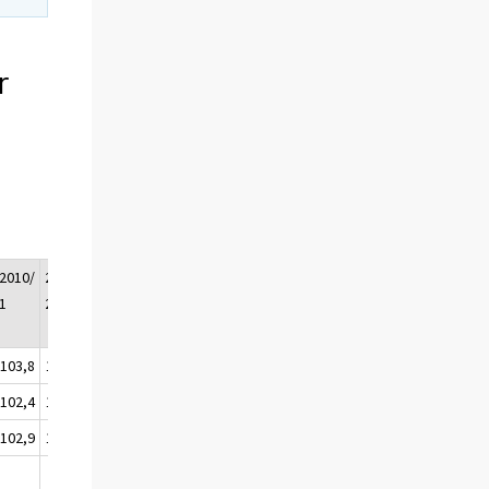
r
2010/
2010/
2010/
2010/
Hela
2011/
1
2
3
4
året
1
2010
103,8
108,9
109,9
99,7
105,6
105,5
102,4
107,3
109,7
97,7
104,3
102,9
102,9
107,9
110,0
98,1
104,7
103,1