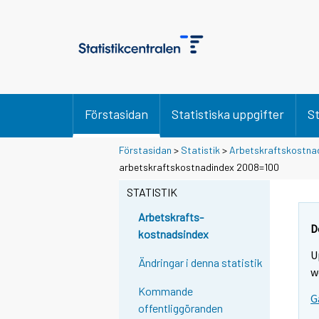
Förstasidan
Statistiska uppgifter
St
Förstasidan
>
Statistik
>
Arbetskraftskostna
arbetskraftskostnadindex 2008=100
STATISTIK
Arbetskrafts-
D
kostnadsindex
U
Ändringar i denna statistik
w
Kommande
G
offentliggöranden