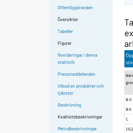
Offentliggöranden
Översikter
Ta
ex
Tabeller
ar
Figurer
Revideringar i denna
Öpp
statistik
stö
Pressmeddelanden
När
gre
Utbud av produkter och
tjänster
B-S
Beskrivning
B-E
Kvalitetsbeskrivningar
C
Metodbeskrivningar
10,