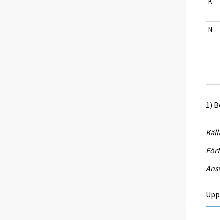
K
N
1) B
Käll
Förf
Ansv
Upp