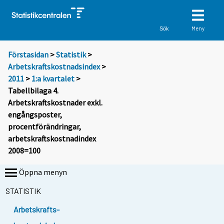
Meny
Sök
Förstasidan
>
Statistik
>
Arbetskraftskostnadsindex
>
2011
>
1:a kvartalet
>
Tabellbilaga 4.
Arbetskraftskostnader exkl.
engångsposter,
procentförändringar,
arbetskraftskostnadindex
2008=100
Öppna menyn
STATISTIK
Arbetskrafts-