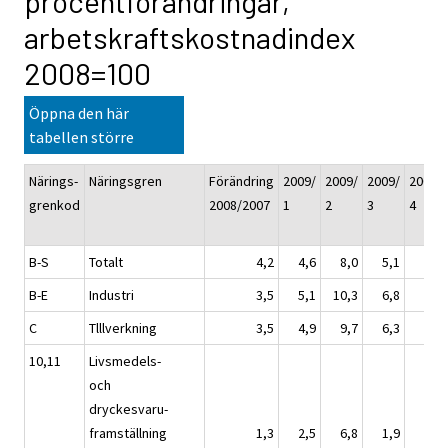
procentförändringar,
arbetskraftskostnadindex
2008=100
Öppna den här
tabellen större
Närings-
Näringsgren
Förändring
2009/
2009/
2009/
2009/
grenkod
2008/2007
1
2
3
4
B-S
Totalt
4,2
4,6
8,0
5,1
0,9
B-E
Industri
3,5
5,1
10,3
6,8
1,1
C
Tlllverkning
3,5
4,9
9,7
6,3
0,9
10,11
Livsmedels-
och
dryckesvaru-
framställning
1,3
2,5
6,8
1,9
2,4