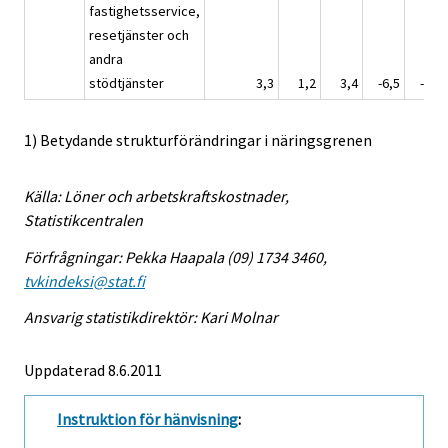
fastighetsservice,
resetjänster och
andra
stödtjänster
3,3
1,2
3,4
-6,5
-2,8
1) Betydande strukturförändringar i näringsgrenen
Källa: Löner och arbetskraftskostnader,
Statistikcentralen
Förfrågningar: Pekka Haapala (09) 1734 3460,
tvkindeksi@stat.fi
Ansvarig statistikdirektör: Kari Molnar
Uppdaterad 8.6.2011
Instruktion för hänvisning
: