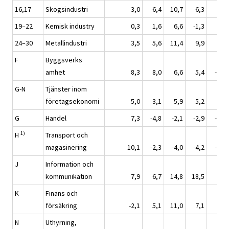
16,17
Skogsindustri
3,0
6,4
10,7
6,3
0,7
19–22
Kemisk industry
0,3
1,6
6,6
-1,3
0,1
24–30
Metallindustri
3,5
5,6
11,4
9,9
0,7
F
Byggsverks
amhet
8,3
8,0
6,6
5,4
-1,1
G-N
Tjänster inom
företagsekonomi
5,0
3,1
5,9
5,2
1,2
G
Handel
7,3
-4,8
-2,1
-2,9
-3,0
1)
H
Transport och
magasinering
10,1
-2,3
-4,0
-4,2
-6,7
J
Information och
kommunikation
7,9
6,7
14,8
18,5
3,3
K
Finans och
försäkring
-2,1
5,1
11,0
7,1
6,0
N
Uthyrning,