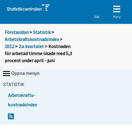
Meny
Sök
Förstasidan
>
Statistik
>
Arbetskraftskostnadsindex
>
2012
>
2:a kvartalet
> Kostnaden
för arbetad timme ökade med 5,3
procent under april - juni
Öppna menyn
STATISTIK
Arbetskrafts-
kostnadsindex
Y
Y
o
o
u
u