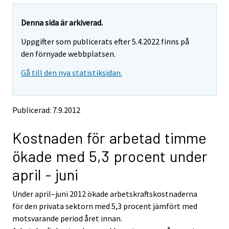
a
a
r
r
e
e
Denna sida är arkiverad.
m
m
Uppgifter som publicerats efter 5.4.2022 finns på
o
o
v
v
den förnyade webbplatsen.
i
i
Gå till den nya statistiksidan.
n
n
g
g
t
t
o
o
Publicerad: 7.9.2012
a
a
n
n
Kostnaden för arbetad timme
o
o
t
t
ökade med 5,3 procent under
h
h
e
e
april - juni
r
r
s
s
Under april–juni 2012 ökade arbetskraftskostnaderna
e
e
för den privata sektorn med 5,3 procent jämfört med
r
r
v
v
motsvarande period året innan.
i
i