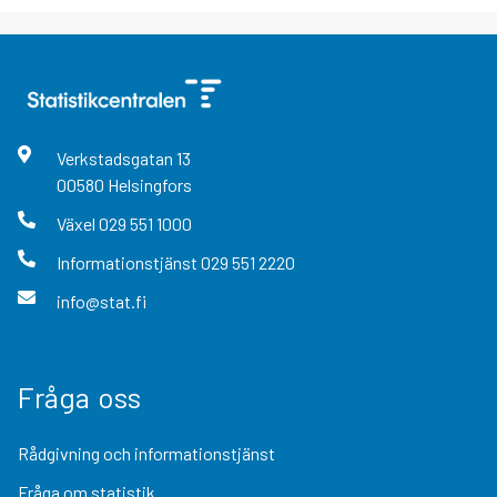
Verkstadsgatan
13
00580
Helsingfors
Växel
029 551 1000
Informationstjänst
029 551 2220
info@stat.fi
Fråga oss
Rådgivning och informationstjänst
Fråga om statistik