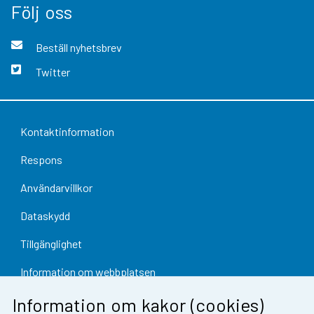
Följ oss
Beställ nyhetsbrev
Twitter
Kontaktinformation
Respons
Användarvillkor
Dataskydd
Tillgänglighet
Information om webbplatsen
Cookie-inställningar
Information om kakor (cookies)