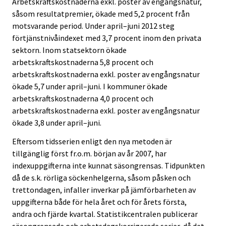
Arbetskraftskostnaderna exkl. poster av engångsnatur,
c
c
såsom resultatpremier, ökade med 5,2 procent från
e
e
motsvarande period. Under april–juni 2012 steg
.
.
förtjänstnivåindexet med 3,7 procent inom den privata
sektorn. Inom statsektorn ökade
arbetskraftskostnaderna 5,8 procent och
arbetskraftskostnaderna exkl. poster av engångsnatur
ökade 5,7 under april–juni. I kommuner ökade
arbetskraftskostnaderna 4,0 procent och
arbetskraftskostnaderna exkl. poster av engångsnatur
ökade 3,8 under april–juni.
Eftersom tidsserien enligt den nya metoden är
tillgänglig först fr.o.m. början av år 2007, har
indexuppgifterna inte kunnat säsongrensas. Tidpunkten
då de s.k. rörliga söckenhelgerna, såsom påsken och
trettondagen, infaller inverkar på jämförbarheten av
uppgifterna både för hela året och för årets första,
andra och fjärde kvartal. Statistikcentralen publicerar
säsongrensade och arbetsdagskorrigerade serier, då det