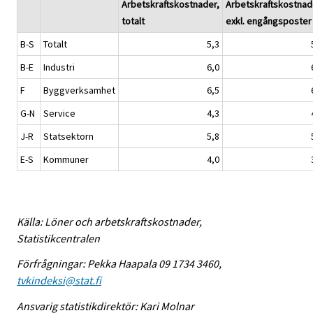
Arbetskraftskostnader,
Arbetskraftskostnad
totalt
exkl. engångsposter
B-S
Totalt
5,3
B-E
Industri
6,0
F
Byggverksamhet
6,5
G-N
Service
4,3
J-R
Statsektorn
5,8
E-S
Kommuner
4,0
Källa: Löner och arbetskraftskostnader,
Statistikcentralen
Förfrågningar: Pekka Haapala 09 1734 3460,
tvkindeksi@stat.fi
Ansvarig statistikdirektör: Kari Molnar