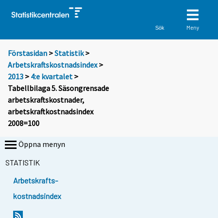
Meny
Sök
Förstasidan
>
Statistik
>
Arbetskraftskostnadsindex
>
2013
>
4:e kvartalet
>
Tabellbilaga 5. Säsongrensade
arbetskraftskostnader,
arbetskraftkostnadsindex
2008=100
Öppna menyn
STATISTIK
Arbetskrafts-
kostnadsindex