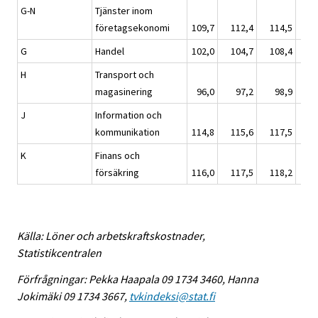
G-N
Tjänster inom
företagsekonomi
109,7
112,4
114,5
11
G
Handel
102,0
104,7
108,4
10
H
Transport och
magasinering
96,0
97,2
98,9
J
Information och
kommunikation
114,8
115,6
117,5
11
K
Finans och
försäkring
116,0
117,5
118,2
12
Källa: Löner och arbetskraftskostnader,
Statistikcentralen
Förfrågningar: Pekka Haapala 09 1734 3460, Hanna
Jokimäki 09 1734 3667,
tvkindeksi@stat.fi