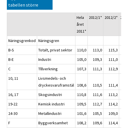
tabellen större
Hela
2012/1*
2012/2*
2012
året
2011*
Näringsgrenkod
Näringsgren
B-S
Totalt, privat sektor
110,0
113,0
115,3
11
B-E
Industri
105,0
109,3
111,0
11
C
Tlllverkning
107,3
111,3
112,9
11
10, 11
Livsmedels- och
dryckesvaruframstäl
108,6
110,5
111,4
11
16, 17
Skogsindustri
110,8
111,6
113,2
11
19-22
Kemisk industri
109,5
112,7
114,2
11
24-30
Metallindustri
101,6
105,5
109,0
11
F
Byggverksamhet
108,2
109,6
114,4
11