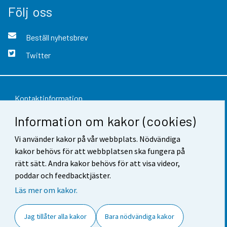
Följ oss
Beställ nyhetsbrev
Twitter
Kontaktinformation
Information om kakor (cookies)
Respons
Vi använder kakor på vår webbplats. Nödvändiga
Användarvillkor
kakor behövs för att webbplatsen ska fungera på
Dataskydd
rätt sätt. Andra kakor behövs för att visa videor,
poddar och feedbacktjäster.
Tillgänglighet
Läs mer om kakor.
Information om webbplatsen
Jag tillåter alla kakor
Bara nödvändiga kakor
Cookie-inställningar