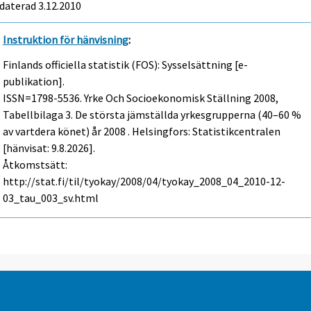
daterad 3.12.2010
Instruktion för hänvisning
:
Finlands officiella statistik (FOS): Sysselsättning [e-
publikation].
ISSN=1798-5536.
Yrke Och Socioekonomisk Ställning
2008,
Tabellbilaga 3. De största jämställda yrkesgrupperna (40–60 %
av vartdera könet) år 2008 . Helsingfors: Statistikcentralen
[hänvisat: 9.8.2026].
Åtkomstsätt:
http://stat.fi/til/tyokay/2008/04/tyokay_2008_04_2010-12-
03_tau_003_sv.html