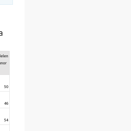
a
delen
nnor
)
50
46
54