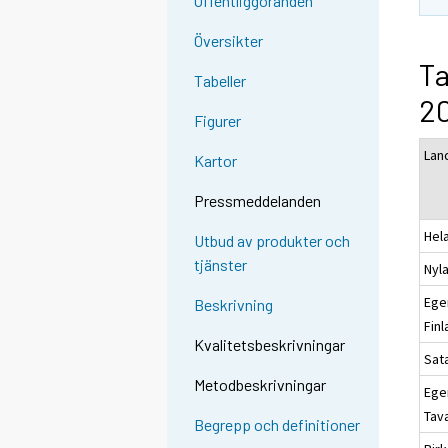
Offentliggöranden
Översikter
Ta
Tabeller
20
Figurer
Lan
Kartor
Pressmeddelanden
Hel
Utbud av produkter och
tjänster
Nyl
Ege
Beskrivning
Fin
Kvalitetsbeskrivningar
Sat
Metodbeskrivningar
Ege
Tav
Begrepp och definitioner