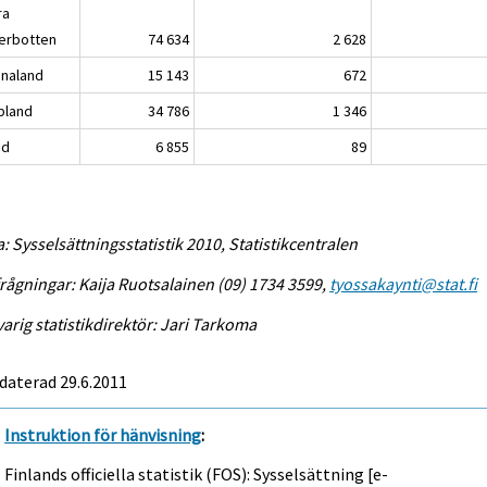
ra
erbotten
74 634
2 628
analand
15 143
672
pland
34 786
1 346
nd
6 855
89
a: Sysselsättningsstatistik 2010, Statistikcentralen
rågningar: Kaija Ruotsalainen (09) 1734 3599,
tyossakaynti@stat.fi
arig statistikdirektör: Jari Tarkoma
daterad 29.6.2011
Instruktion för hänvisning
:
Finlands officiella statistik (FOS): Sysselsättning [e-