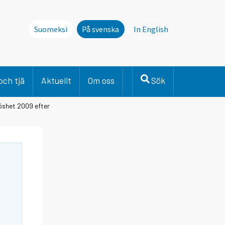
Suomeksi
På svenska
In English
This page is not avai
och tjä
Aktuellt
Om oss
Sök
löshet 2009 efter