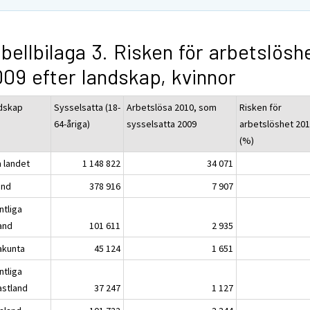
bellbilaga 3. Risken för arbetslösh
09 efter landskap, kvinnor
dskap
Sysselsatta (18-
Arbetslösa 2010, som
Risken för
64-åriga)
sysselsatta 2009
arbetslöshet 20
(%)
a landet
1 148 822
34 071
and
378 916
7 907
ntliga
land
101 611
2 935
akunta
45 124
1 651
ntliga
astland
37 247
1 127