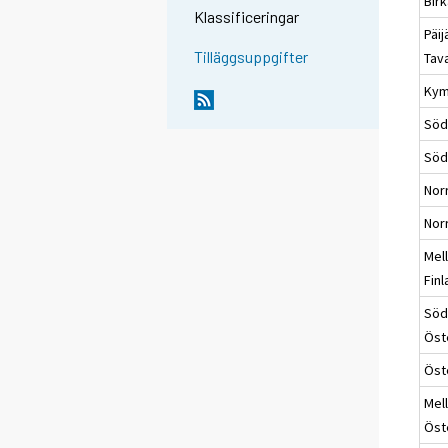
Bir
Klassificeringar
Päij
Tilläggsuppgifter
Tav
Kym
Söd
Söd
Nor
Nor
Mel
Fin
Söd
Öst
Öst
Mel
Öst