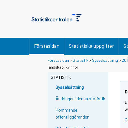
Förstasidan
Statistiska uppgifter
St
Förstasidan
>
Statistik
>
Sysselsättning
>
201
landskap, kvinnor
STATISTIK
Sysselsättning
D
Ändringar i denna statistik
U
w
Kommande
offentliggöranden
G