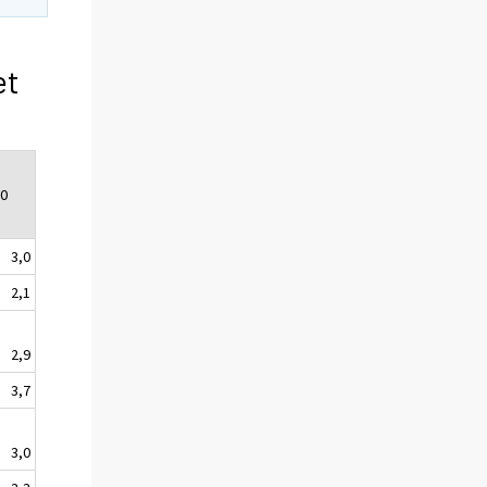
et
10
3,0
2,1
2,9
3,7
3,0