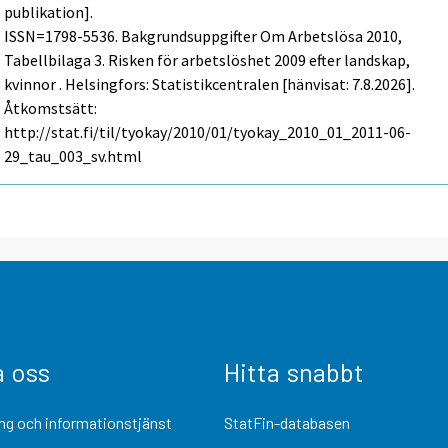
publikation].
ISSN=1798-5536.
Bakgrundsuppgifter Om Arbetslösa
2010,
Tabellbilaga 3. Risken för arbetslöshet 2009 efter landskap,
kvinnor . Helsingfors: Statistikcentralen [hänvisat: 7.8.2026].
Åtkomstsätt:
http://stat.fi/til/tyokay/2010/01/tyokay_2010_01_2011-06-
29_tau_003_sv.html
a oss
Hitta snabbt
ng och informationstjänst
StatFin-databasen