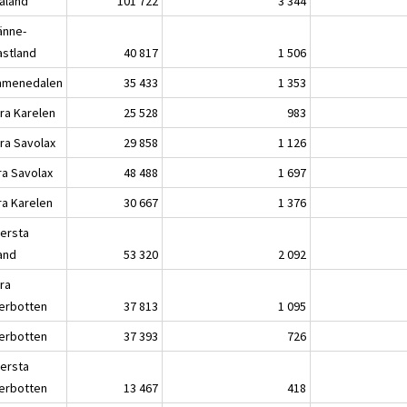
kaland
101 722
3 344
änne-
astland
40 817
1 506
menedalen
35 433
1 353
ra Karelen
25 528
983
ra Savolax
29 858
1 126
ra Savolax
48 488
1 697
ra Karelen
30 667
1 376
lersta
land
53 320
2 092
ra
erbotten
37 813
1 095
erbotten
37 393
726
lersta
erbotten
13 467
418