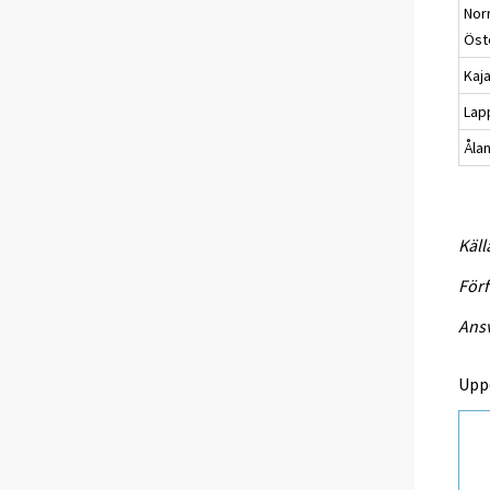
Nor
Öst
Kaj
Lap
Åla
Käll
Förf
Ansv
Upp