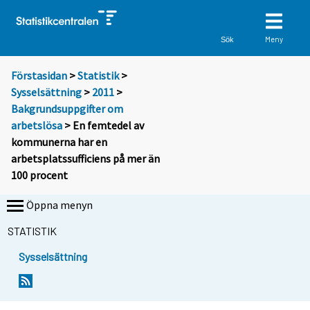
Meny
Sök
Förstasidan
>
Statistik
>
Sysselsättning
>
2011
>
Bakgrundsuppgifter om
arbetslösa
> En femtedel av
kommunerna har en
arbetsplatssufficiens på mer än
100 procent
Öppna menyn
STATISTIK
Sysselsättning
Y
Y
o
o
u
u