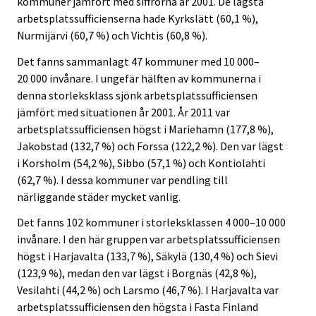
kommuner jämfört med siffrorna år 2001. De lägsta
arbetsplatssufficienserna hade Kyrkslätt (60,1 %),
Nurmijärvi (60,7 %) och Vichtis (60,8 %).
Det fanns sammanlagt 47 kommuner med 10 000–
20 000 invånare. I ungefär hälften av kommunerna i
denna storleksklass sjönk arbetsplatssufficiensen
jämfört med situationen år 2001. År 2011 var
arbetsplatssufficiensen högst i Mariehamn (177,8 %),
Jakobstad (132,7 %) och Forssa (122,2 %). Den var lägst
i Korsholm (54,2 %), Sibbo (57,1 %) och Kontiolahti
(62,7 %). I dessa kommuner var pendling till
närliggande städer mycket vanlig.
Det fanns 102 kommuner i storleksklassen 4 000–10 000
invånare. I den här gruppen var arbetsplatssufficiensen
högst i Harjavalta (133,7 %), Säkylä (130,4 %) och Sievi
(123,9 %), medan den var lägst i Borgnäs (42,8 %),
Vesilahti (44,2 %) och Larsmo (46,7 %). I Harjavalta var
arbetsplatssufficiensen den högsta i Fasta Finland