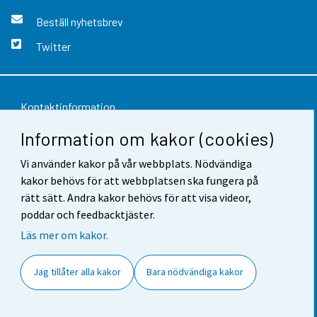
Beställ nyhetsbrev
Twitter
Kontaktinformation
Information om kakor (cookies)
Respons
Användarvillkor
Vi använder kakor på vår webbplats. Nödvändiga
kakor behövs för att webbplatsen ska fungera på
Dataskydd
rätt sätt. Andra kakor behövs för att visa videor,
poddar och feedbacktjäster.
Tillgänglighet
Läs mer om kakor.
Information om webbplatsen
Jag tillåter alla kakor
Bara nödvändiga kakor
Cookie-inställningar