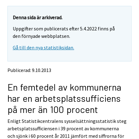
a
a
r
r
e
e
Denna sida är arkiverad.
m
m
Uppgifter som publicerats efter 5.4.2022 finns på
o
o
v
v
den förnyade webbplatsen.
i
i
Gå till den nya statistiksidan.
n
n
g
g
t
t
o
o
Publicerad: 9.10.2013
a
a
n
n
En femtedel av kommunerna
o
o
t
t
har en arbetsplatssufficiens
h
h
e
e
på mer än 100 procent
r
r
s
s
Enligt Statistikcentralens sysselsättningsstatistik steg
e
e
arbetsplatssufficiensen i 39 procent av kommunerna
r
r
v
v
och sjönk i 60 procent år 2011 jämfört med siffrorna för