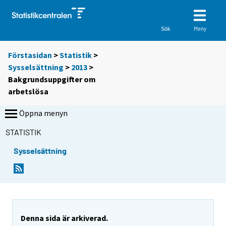
Meny
Sök
Förstasidan
>
Statistik
>
Sysselsättning
>
2013
>
Bakgrundsuppgifter om
arbetslösa
Öppna menyn
STATISTIK
Sysselsättning
Denna sida är arkiverad.