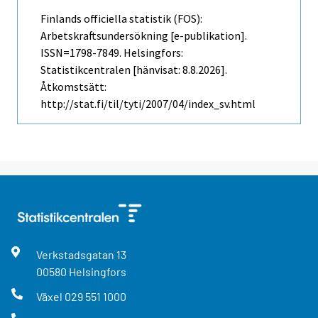
Finlands officiella statistik (FOS):
Arbetskraftsundersökning [e-publikation].
ISSN=1798-7849. Helsingfors:
Statistikcentralen [hänvisat: 8.8.2026].
Åtkomstsätt:
http://stat.fi/til/tyti/2007/04/index_sv.html
Verkstadsgatan
13
00580
Helsingfors
Växel
029 551 1000