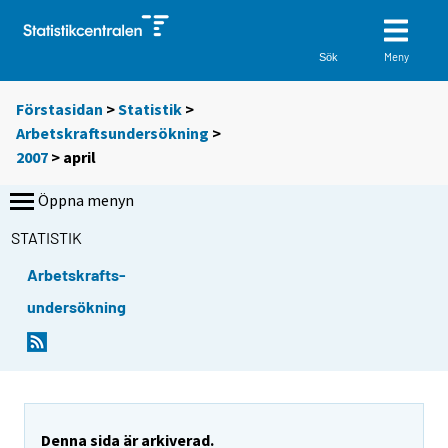
Meny
Sök
Förstasidan
>
Statistik
>
Arbetskraftsundersökning
>
2007
>
april
Öppna menyn
STATISTIK
Arbetskrafts-
undersökning
Denna sida är arkiverad.