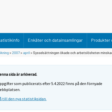
atistikinfo
Enkäter och datainsamlingar
Produkter 
ökning
>
2007
>
april
> Sysselsättningen ökade och arbetslösheten minskade
enna sida är arkiverad.
ppgifter som publicerats efter 5.4.2022 finns på den förnyade
ebbplatsen.
å till den nya statistiksidan.