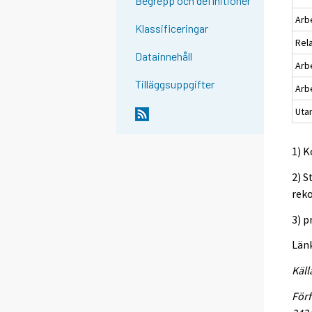
Begrepp och definitioner
Arb
Klassificeringar
Rel
Datainnehåll
Arbe
Tilläggsuppgifter
Arb
Utan
1) 
2) S
rek
3) 
Län
Käll
Förf