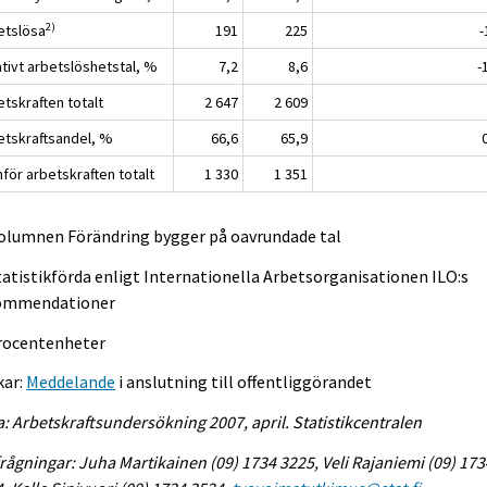
2)
etslösa
191
225
-
ativt arbetslöshetstal, %
7,2
8,6
-
tskraften totalt
2 647
2 609
etskraftsandel, %
66,6
65,9
för arbetskraften totalt
1 330
1 351
Kolumnen Förändring bygger på oavrundade tal
tatistikförda enligt Internationella Arbetsorganisationen ILO:s
ommendationer
procentenheter
kar:
Meddelande
i anslutning till offentliggörandet
a: Arbetskraftsundersökning 2007, april. Statistikcentralen
rågningar: Juha Martikainen (09) 1734 3225, Veli Rajaniemi (09) 173