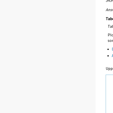
3434
Ansv
Tab
Tab
Plo
so
Upp