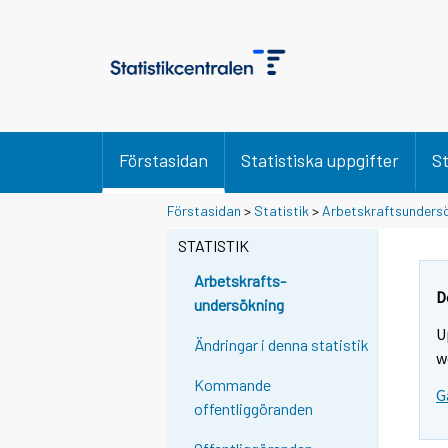
Förstasidan
Statistiska uppgifter
St
Y
Y
Förstasidan
>
Statistik
>
Arbetskraftsunders
o
o
u
u
STATISTIK
a
a
r
r
Arbetskrafts-
e
e
D
undersökning
m
m
U
o
o
Ändringar i denna statistik
v
v
w
i
i
Kommande
G
n
n
offentliggöranden
g
g
t
t