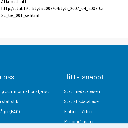
Åtkomstsätt:
http://stat.fi/til/tyti/2007/04/tyti_2007_04_2007-05-
22_tie_001_sv.html
a oss
Hitta snabbt
ng och informationstjänst
StatFin-databasen
 statistik
Statistikdatabaser
rågor (FAQ)
Finland i siffror
a
Prisomräknaren