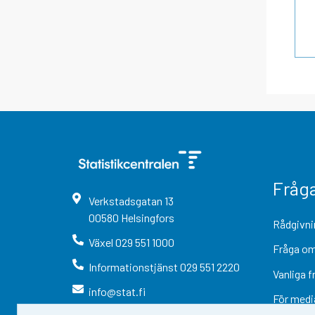
Fråg
Verkstadsgatan
13
00580
Helsingfors
Rådgivni
Växel
029 551 1000
Fråga om
Informationstjänst
029 551 2220
Vanliga f
info@stat.fi
För medi