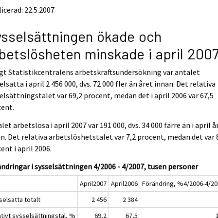
icerad: 22.5.2007
sselsättningen ökade och
betslösheten minskade i april 200
gt Statistikcentralens arbetskraftsundersökning var antalet
elsatta i april 2 456 000, dvs. 72 000 fler än året innan. Det relativa
elsättningstalet var 69,2 procent, medan det i april 2006 var 67,5
cent.
let arbetslösa i april 2007 var 191 000, dvs. 34 000 färre än i april å
n. Det relativa arbetslöshetstalet var 7,2 procent, medan det var 
ent i april 2006.
ndringar i sysselsättningen 4/2006 - 4/2007, tusen personer
April2007
April2006
Förändring, %4/2006-4/2
elsatta totalt
2 456
2 384
tivt sysselsättningstal, %
69,2
67,5