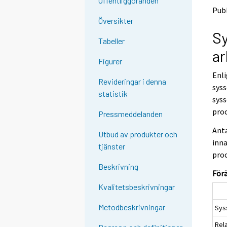
Offentliggöranden
o
o
Publ
a
a
Översikter
n
n
Sy
o
o
Tabeller
t
t
ar
h
h
Figurer
e
e
Enli
r
r
Revideringar i denna
s
s
syss
statistik
e
e
syss
r
r
pro
Pressmeddelanden
v
v
i
i
Anta
Utbud av produkter och
c
c
inna
tjänster
e
e
proc
.
.
Beskrivning
Förä
Kvalitetsbeskrivningar
Metodbeskrivningar
Syss
Rela