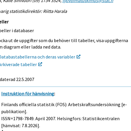
, Kalle Sinivuori (09) 1734 3524,
tyovoimatutkimus@stat.fi
arig statistikdirektör: Riitta Harala
eller
eller i databaser
cka ut de uppgifter som du behöver till tabeller, visa uppgifterna
m diagram eller ladda ned data.
Databastabellerna och deras variabler
Arkiverade tabeller
daterad 22.5.2007
Instruktion för hänvisning
:
Finlands officiella statistik (FOS): Arbetskraftsundersökning [e-
publikation].
ISSN=1798-7849.
April
2007. Helsingfors: Statistikcentralen
[hänvisat: 7.8.2026].