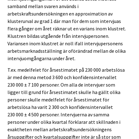
samband mellan svaren används i
arbetskraftsundersökningen en approximation av
klusterurval av grad 1 där man för dem som intervjuas
flera gånger om året räknar ut en varians inom klustret.
Klustren bildas utgående från intervjupersonen.
Variansen inom klustret är noll ifall intervjupersonens
arbetsmarknadsställning är oförändrad mellan de olika
intervjuomgångarna under året.
T.ex. medelfelet för årsestimatet på 230 000 arbetslösa
är med denna metod 3 600 och konfidensintervallet
230 000 ± 7 100 personer. Om alla de intervjuer som
ligger till grund för årsestimatet skulle ha gällt olika
personer skulle medelfelet för årsestimatet för
arbetslösa ha varit 2 300 och konfidensintervallet
230 000 ± 4 500 personer. Intervjuerna av samma
personer under olika kvartal förklarar att skillnaden i
exaktheten mellan arbetskraftsundersökningens
årsuppgifter och kvartalsuppgifter inte är så stor som