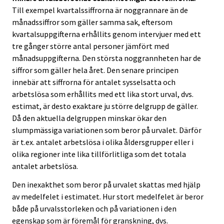
Till exempel kvartalssiffrorna är noggrannare än de
månadssiffror som gäller samma sak, eftersom
kvartalsuppgifterna erhållits genom intervjuer med ett
tre gånger större antal personer jämfört med
månadsuppgifterna. Den största noggrannheten har de
siffror som gäller hela året. Den senare principen
innebär att siffrorna för antalet sysselsatta och
arbetslösa som erhållits med ett lika stort urval, dvs.
estimat, är desto exaktare ju större delgrupp de gäller.
Då den aktuella delgruppen minskar ökar den
slumpmässiga variationen som beror på urvalet. Därför
är t.ex. antalet arbetslösa i olika åldersgrupper eller i
olika regioner inte lika tillförlitliga som det totala
antalet arbetslösa.
Den inexakthet som beror på urvalet skattas med hjälp
av medelfelet i estimatet. Hur stort medelfelet är beror
både på urvalsstorleken och på variationen i den
egenskap som är föremål för granskning, dvs.