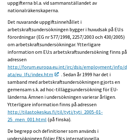
uppgifterna bl.a. vid sammanställandet av
nationalräkenskaperna.
Det nuvarande uppgiftsinnehållet i
arbetskraftsundersökningen bygger i huvudsak på EU:s
förordningar (EG nr 577/1998, 2257/2003 och 430/2005)
om arbetskraftsundersökningar. Ytterligare
information om EU:s arbetskraftsundersökning finns på
adressen
http://forum.europa.eu.int/irc/dsis/employment/info/d
ata/eu_lfs/index.htm
. Sedan år 1999 har det i
samband med arbetskraftsundersökningen gjorts en
gemensam s.k. ad hoc-tilläggsundersökning för EU-
länderna. Ämnen i undersökningen varierar årligen.
Ytterligare information finns på adressen
http://tilastokeskus.fi/til/tyti/tyti_2005-01-
25_men_001.html
(på finska).
De begrepp och definitioner som används i
undersökningen följer FN:s internationella