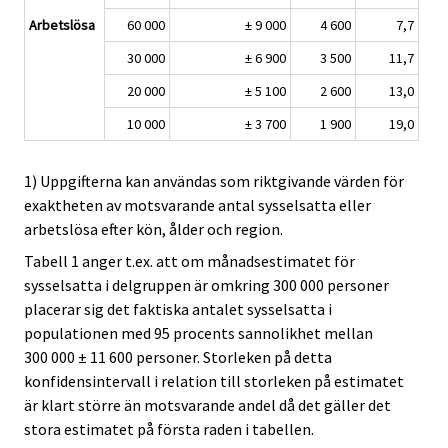
Arbetslösa
60 000
± 9 000
4 600
7,7
30 000
± 6 900
3 500
11,7
20 000
± 5 100
2 600
13,0
10 000
± 3 700
1 900
19,0
1) Uppgifterna kan användas som riktgivande värden för
exaktheten av motsvarande antal sysselsatta eller
arbetslösa efter kön, ålder och region.
Tabell 1 anger t.ex. att om månadsestimatet för
sysselsatta i delgruppen är omkring 300 000 personer
placerar sig det faktiska antalet sysselsatta i
populationen med 95 procents sannolikhet mellan
300 000 ± 11 600 personer. Storleken på detta
konfidensintervall i relation till storleken på estimatet
är klart större än motsvarande andel då det gäller det
stora estimatet på första raden i tabellen.