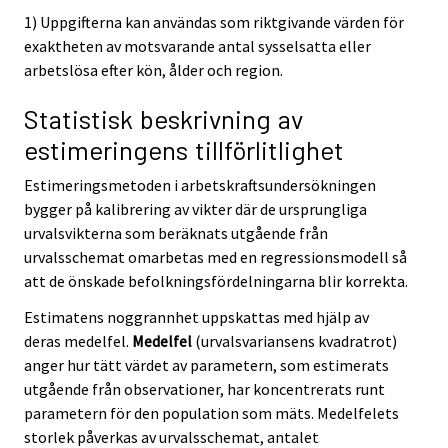
1) Uppgifterna kan användas som riktgivande värden för
exaktheten av motsvarande antal sysselsatta eller
arbetslösa efter kön, ålder och region.
Statistisk beskrivning av
estimeringens tillförlitlighet
Estimeringsmetoden i arbetskraftsundersökningen
bygger på kalibrering av vikter där de ursprungliga
urvalsvikterna som beräknats utgående från
urvalsschemat omarbetas med en regressionsmodell så
att de önskade befolkningsfördelningarna blir korrekta.
Estimatens noggrannhet uppskattas med hjälp av
deras medelfel.
Medelfel
(urvalsvariansens kvadratrot)
anger hur tätt värdet av parametern, som estimerats
utgående från observationer, har koncentrerats runt
parametern för den population som mäts. Medelfelets
storlek påverkas av urvalsschemat, antalet