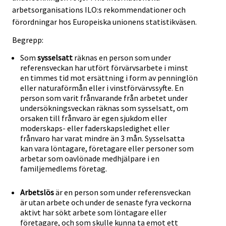
arbetsorganisations ILO:s rekommendationer och
förordningar hos Europeiska unionens statistikväsen.
Begrepp:
Som
sysselsatt
räknas en person som under
referensveckan har utfört förvärvsarbete i minst
en timmes tid mot ersättning i form av penninglön
eller naturaförmån eller i vinstförvärvssyfte. En
person som varit frånvarande från arbetet under
undersökningsveckan räknas som sysselsatt, om
orsaken till frånvaro är egen sjukdom eller
moderskaps- eller faderskapsledighet eller
frånvaro har varat mindre än 3 mån. Sysselsatta
kan vara löntagare, företagare eller personer som
arbetar som oavlönade medhjälpare i en
familjemedlems företag.
Arbetslös
är en person som under referensveckan
är utan arbete och under de senaste fyra veckorna
aktivt har sökt arbete som löntagare eller
företagare, och som skulle kunna ta emot ett