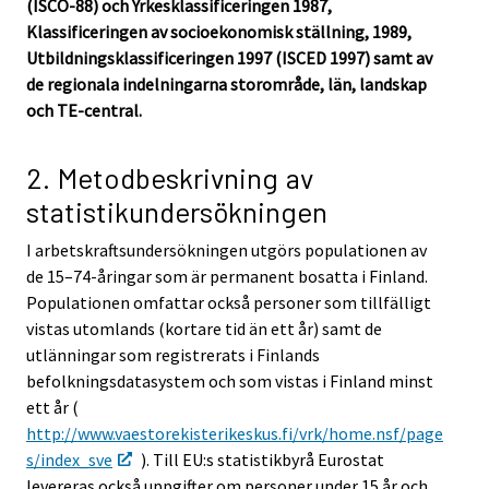
(ISCO-88) och Yrkesklassificeringen 1987,
Klassificeringen av socioekonomisk ställning, 1989,
Utbildningsklassificeringen 1997 (ISCED 1997) samt av
de regionala indelningarna storområde, län, landskap
och TE-central.
2. Metodbeskrivning av
statistikundersökningen
I arbetskraftsundersökningen utgörs populationen av
de 15–74-åringar som är permanent bosatta i Finland.
Populationen omfattar också personer som tillfälligt
vistas utomlands (kortare tid än ett år) samt de
utlänningar som registrerats i Finlands
befolkningsdatasystem och som vistas i Finland minst
ett år (
http://www.vaestorekisterikeskus.fi/vrk/home.nsf/page
s/index_sve
). Till EU:s statistikbyrå Eurostat
levereras också uppgifter om personer under 15 år och