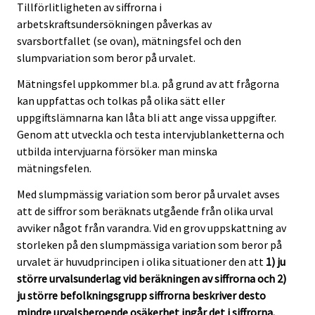
Tillförlitligheten av siffrorna i
arbetskraftsundersökningen påverkas av
svarsbortfallet (se ovan), mätningsfel och den
slumpvariation som beror på urvalet.
Mätningsfel uppkommer bl.a. på grund av att frågorna
kan uppfattas och tolkas på olika sätt eller
uppgiftslämnarna kan låta bli att ange vissa uppgifter.
Genom att utveckla och testa intervjublanketterna och
utbilda intervjuarna försöker man minska
mätningsfelen.
Med slumpmässig variation som beror på urvalet avses
att de siffror som beräknats utgående från olika urval
avviker något från varandra. Vid en grov uppskattning av
storleken på den slumpmässiga variation som beror på
urvalet är huvudprincipen i olika situationer den att
1) ju
större urvalsunderlag vid beräkningen av siffrorna och 2)
ju större befolkningsgrupp siffrorna beskriver desto
mindre urvalsberoende osäkerhet ingår det i siffrorna.