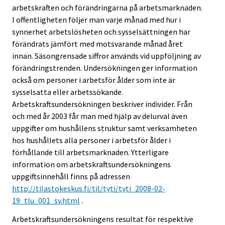
arbetskraften och förändringarna på arbetsmarknaden.
I offentligheten följer man varje månad med hur i
synnerhet arbetslösheten och sysselsättningen har
förändrats jämfört med motsvarande månad året
innan. Säsongrensade siffror används vid uppföljning av
förändringstrenden. Undersökningen ger information
också om personer i arbetsför ålder som inte är
sysselsatta eller arbetssökande.
Arbetskraftsundersökningen beskriver individer. Från
och med år 2003 får man med hjälp av delurval även
uppgifter om hushållens struktur samt verksamheten
hos hushållets alla personer i arbetsför ålder i
förhållande till arbetsmarknaden. Ytterligare
information om arbetskraftsundersökningens
uppgiftsinnehåll finns på adressen
http://tilastokeskus.fi/til/tyti/tyti_2008-02-
19_tlu_001_sv.html
.
Arbetskraftsundersökningens resultat för respektive