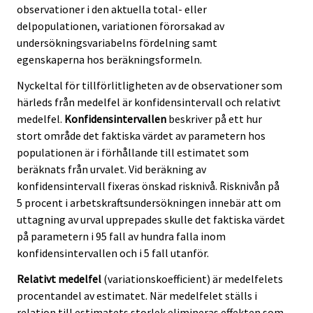
observationer i den aktuella total- eller
delpopulationen, variationen förorsakad av
undersökningsvariabelns fördelning samt
egenskaperna hos beräkningsformeln.
Nyckeltal för tillförlitligheten av de observationer som
härleds från medelfel är konfidensintervall och relativt
medelfel.
Konfidensintervallen
beskriver på ett hur
stort område det faktiska värdet av parametern hos
populationen är i förhållande till estimatet som
beräknats från urvalet. Vid beräkning av
konfidensintervall fixeras önskad risknivå. Risknivån på
5 procent i arbetskraftsundersökningen innebär att om
uttagning av urval upprepades skulle det faktiska värdet
på parametern i 95 fall av hundra falla inom
konfidensintervallen och i 5 fall utanför.
Relativt medelfel
(variationskoefficient) är medelfelets
procentandel av estimatet. När medelfelet ställs i
relation till estimatets storlek elimineras effekten som