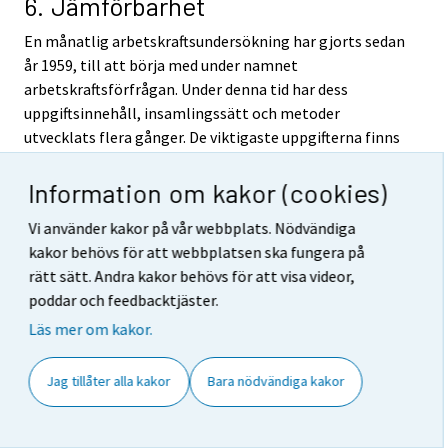
6. Jämförbarhet
En månatlig arbetskraftsundersökning har gjorts sedan
år 1959, till att börja med under namnet
arbetskraftsförfrågan. Under denna tid har dess
uppgiftsinnehåll, insamlingssätt och metoder
utvecklats flera gånger. De viktigaste uppgifterna finns
att tillgå som en jämförbar tidsserie fr.o.m. år 1989.
Information om kakor (cookies)
Till att börja med gjordes datainsamlingen, som då var
innehållsmässigt mindre omfattande, som en
Vi använder kakor på vår webbplats. Nödvändiga
postenkät. År 1976 blev uppgiftsinnehållet mer
kakor behövs för att webbplatsen ska fungera på
omfattande och metoden reviderades. Åren 1977–93
rätt sätt. Andra kakor behövs för att visa videor,
bestod undersökningen av en månadsenkät och en
poddar och feedbacktjäster.
kompletterande årsintervju, som gjordes per telefon.
Läs mer om kakor.
Datainsamlingen för månadsenkäten ändrades år 1983
från en postenkät till en telefonintervju, vilket gjorde
Jag tillåter alla kakor
Bara nödvändiga kakor
att bortfallet minskade från omkring 30 procent till 4
procent.