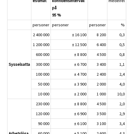
estimat
konfidensintervall
medelfel
på
95 %
personer
personer
personer
%
2 400 000
± 16 100
8 200
0,3
1 200 000
± 12 500
6 400
0,5
600 000
± 8 800
4 500
0,8
Sysselsatta
300 000
± 6 700
3 400
1,1
100 000
± 4 700
2 400
2,4
50 000
± 3 900
2 000
4,0
10 000
± 2 000
1 000
10,0
230 000
± 8 800
4 500
2,0
120 000
± 6 900
3 500
2,9
90 000
± 6 100
3 100
3,4
Arbetslösa
60 000
± 5 100
2 600
4,3