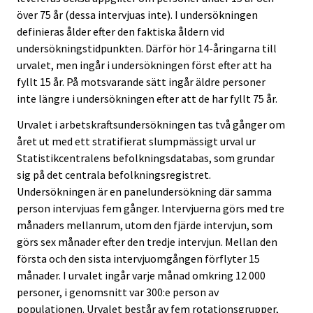
över 75 år (dessa intervjuas inte). I undersökningen
definieras ålder efter den faktiska åldern vid
undersökningstidpunkten. Därför hör 14-åringarna till
urvalet, men ingår i undersökningen först efter att ha
fyllt 15 år. På motsvarande sätt ingår äldre personer
inte längre i undersökningen efter att de har fyllt 75 år.
Urvalet i arbetskraftsundersökningen tas två gånger om
året ut med ett stratifierat slumpmässigt urval ur
Statistikcentralens befolkningsdatabas, som grundar
sig på det centrala befolkningsregistret.
Undersökningen är en panelundersökning där samma
person intervjuas fem gånger. Intervjuerna görs med tre
månaders mellanrum, utom den fjärde intervjun, som
görs sex månader efter den tredje intervjun. Mellan den
första och den sista intervjuomgången förflyter 15
månader. I urvalet ingår varje månad omkring 12 000
personer, i genomsnitt var 300:e person av
populationen. Urvalet består av fem rotationsgrupper,