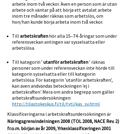
arbete inom två veckor. Även en person som är utan
arbete och väntar på att börja ett avtalat arbete
inom tre månader räknas som arbetslös, om
hon/han kunde börja arbeta inom två veckor.
Till
arbetskraften
hör alla 15–74-åringar som under
referensveckan antingen var sysselsatta eller
arbetslösa.
Till kategorin ’
utanför arbetskraften
’ räknas
personer som under referensveckan inte hörde till
kategorin sysselsatta eller till kategorin
arbetslösa. För kategorin ’utanför arbetskraften’,
kan även andvändas beteckningen ’ej i
arbetskraften'. Mera om andra begrepp som gäller
arbetskraftsundersökningen:
http://tilastokeskus.fi/til/tyti/kas_sv.html
Klassificeringarna i arbetskraftsundersökningen är
Näringsgrensindelningen 2008 (TOL 2008, NACE Rev. 2)
fr.o.m. början av år 2009, Yrkesklassificeringen 2001