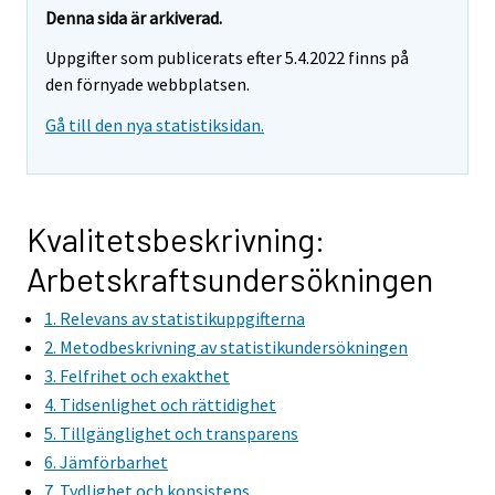
r
r
Denna sida är arkiverad.
e
e
Uppgifter som publicerats efter 5.4.2022 finns på
m
m
den förnyade webbplatsen.
o
o
v
v
Gå till den nya statistiksidan.
i
i
n
n
g
g
t
t
Kvalitetsbeskrivning:
o
o
Arbetskraftsundersökningen
a
a
n
n
1. Relevans av statistikuppgifterna
o
o
2. Metodbeskrivning av statistikundersökningen
t
t
3. Felfrihet och exakthet
h
h
4. Tidsenlighet och rättidighet
e
e
5. Tillgänglighet och transparens
r
r
6. Jämförbarhet
s
s
7. Tydlighet och konsistens
e
e