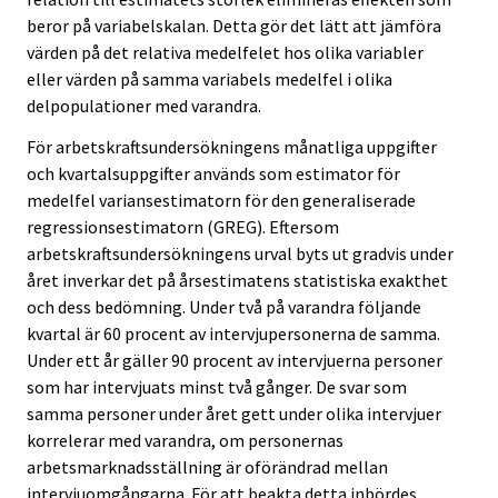
beror på variabelskalan. Detta gör det lätt att jämföra
värden på det relativa medelfelet hos olika variabler
eller värden på samma variabels medelfel i olika
delpopulationer med varandra.
För arbetskraftsundersökningens månatliga uppgifter
och kvartalsuppgifter används som estimator för
medelfel variansestimatorn för den generaliserade
regressionsestimatorn (GREG). Eftersom
arbetskraftsundersökningens urval byts ut gradvis under
året inverkar det på årsestimatens statistiska exakthet
och dess bedömning. Under två på varandra följande
kvartal är 60 procent av intervjupersonerna de samma.
Under ett år gäller 90 procent av intervjuerna personer
som har intervjuats minst två gånger. De svar som
samma personer under året gett under olika intervjuer
korrelerar med varandra, om personernas
arbetsmarknadsställning är oförändrad mellan
intervjuomgångarna. För att beakta detta inbördes