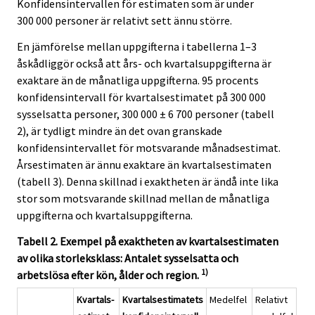
Konfidensintervallen för estimaten som är under
300 000 personer är relativt sett ännu större.
En jämförelse mellan uppgifterna i tabellerna 1–3
åskådliggör också att års- och kvartalsuppgifterna är
exaktare än de månatliga uppgifterna. 95 procents
konfidensintervall för kvartalsestimatet på 300 000
sysselsatta personer, 300 000 ± 6 700 personer (tabell
2), är tydligt mindre än det ovan granskade
konfidensintervallet för motsvarande månadsestimat.
Årsestimaten är ännu exaktare än kvartalsestimaten
(tabell 3). Denna skillnad i exaktheten är ändå inte lika
stor som motsvarande skillnad mellan de månatliga
uppgifterna och kvartalsuppgifterna.
Tabell 2. Exempel på exaktheten av kvartalsestimaten
av olika storleksklass: Antalet sysselsatta och
1)
arbetslösa efter kön, ålder och region.
Kvartals-
Kvartalsestimatets
Medelfel
Relativt