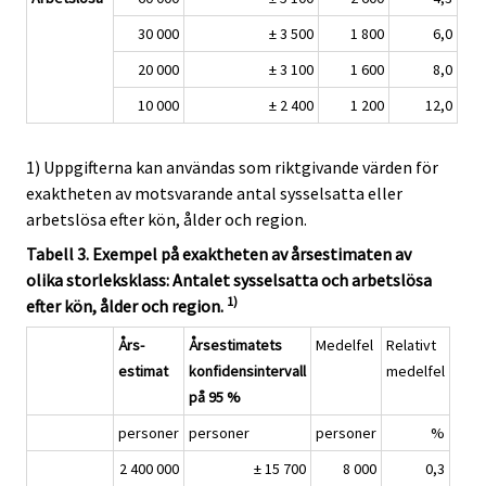
30 000
± 3 500
1 800
6,0
20 000
± 3 100
1 600
8,0
10 000
± 2 400
1 200
12,0
1) Uppgifterna kan användas som riktgivande värden för
exaktheten av motsvarande antal sysselsatta eller
arbetslösa efter kön, ålder och region.
Tabell 3. Exempel på exaktheten av årsestimaten av
olika storleksklass: Antalet sysselsatta och arbetslösa
1)
efter kön, ålder och region.
Års-
Årsestimatets
Medelfel
Relativt
estimat
konfidensintervall
medelfel
på 95 %
personer
personer
personer
%
2 400 000
± 15 700
8 000
0,3