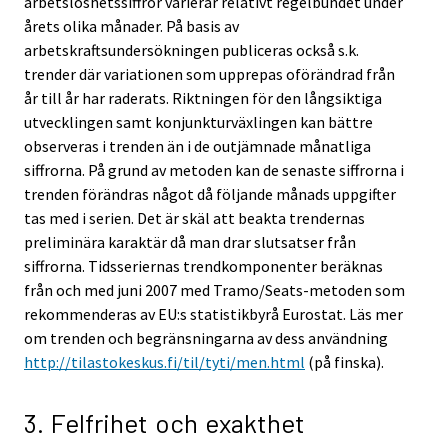
arbetslöshetssiffror varierar relativt regelbundet under
årets olika månader. På basis av
arbetskraftsundersökningen publiceras också s.k.
trender där variationen som upprepas oförändrad från
år till år har raderats. Riktningen för den långsiktiga
utvecklingen samt konjunkturväxlingen kan bättre
observeras i trenden än i de outjämnade månatliga
siffrorna. På grund av metoden kan de senaste siffrorna i
trenden förändras något då följande månads uppgifter
tas med i serien. Det är skäl att beakta trendernas
preliminära karaktär då man drar slutsatser från
siffrorna. Tidsseriernas trendkomponenter beräknas
från och med juni 2007 med Tramo/Seats-metoden som
rekommenderas av EU:s statistikbyrå Eurostat. Läs mer
om trenden och begränsningarna av dess användning
http://tilastokeskus.fi/til/tyti/men.html
(på finska).
3. Felfrihet och exakthet