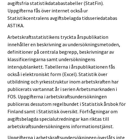
avgiftsfria statistikdatabastabeller (StatFin).
Uppgifterna fås över internet också ur
Statistikcentralens avgiftsbelagda tidsseriedatabas
ASTIKA.
Arbetskraftsstatistikens tryckta årspublikation
innehåller en beskrivning av undersökningsmetoden,
definitioner på centrala begrepp, beskrivningar av
klassificeringarna samt undersökningens
intervjublankett. Tabellerna i årspublikationen fås
också i elektroniskt form (Excel). Statistik över
utbildning och yrkesstruktur inom arbetskraften har
publicerats vartannat år i serien Arbetsmarknaden i
FOS. Uppgifterna i arbetskraftsundersökningen
publiceras dessutom regelbundet i Statistisk årsbok för
Finland samt i Statistisk översikt. Förfrågningar om
avgiftsbelagda specialutredningar kan riktas till
arbetskraftsundersökningens informationstjänst.
Uppgifterna i arbetskraftsundersökningen överlåts inte