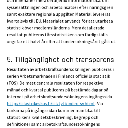
och innehåller mera detaljerad information bl.a. om
sysselsättningen och arbetsinsatser efter näringsgren
samt exaktare regionala uppgifter. Material levereras
kvartalsvis till EU. Materialet används för att utarbeta
statistik över medlemsländerna. Mera detaljerade
resultat publiceras i årsstatistiken som färdigställs
ungefär ett halvt år efter att undersökningsåret gått ut.
5. Tillgänglighet och transparens
Resultaten av arbetskraftsundersökningen publiceras i
serien Arbetsmarknaden i Finlands officiella statistik
(FOS). De mest centrala resultaten för respektive
månad och kvartal publiceras på bestämda dagar på
internet på arbetskraftsundersökningens ingångssida
http://tilastokeskus.fi/til/tyti/index_sv.html
. Via
länkarna på ingångssidan kommer man bl.a. till
statistikens kvalitetsbeskrivning, begrepp och
definitioner samt arbetskraftsundersökningens