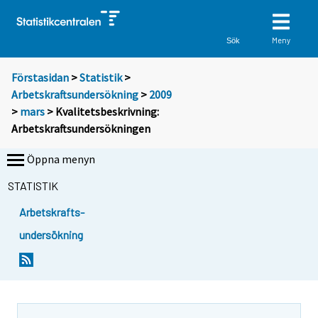
Meny
Sök
Förstasidan
>
Statistik
>
Arbetskraftsundersökning
>
2009
>
mars
> Kvalitetsbeskrivning:
Arbetskraftsundersökningen
Öppna menyn
STATISTIK
Arbetskrafts-
undersökning
Y
Y
o
o
u
u
a
a