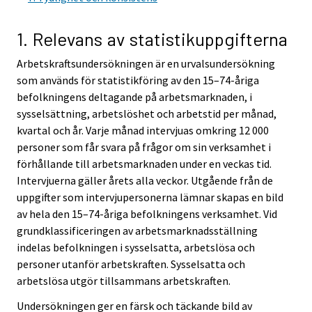
r
r
v
v
1. Relevans av statistikuppgifterna
i
i
Arbetskraftsundersökningen är en urvalsundersökning
c
c
som används för statistikföring av den 15–74-åriga
e
e
befolkningens deltagande på arbetsmarknaden, i
.
.
sysselsättning, arbetslöshet och arbetstid per månad,
kvartal och år. Varje månad intervjuas omkring 12 000
personer som får svara på frågor om sin verksamhet i
förhållande till arbetsmarknaden under en veckas tid.
Intervjuerna gäller årets alla veckor. Utgående från de
uppgifter som intervjupersonerna lämnar skapas en bild
av hela den 15–74-åriga befolkningens verksamhet. Vid
grundklassificeringen av arbetsmarknadsställning
indelas befolkningen i sysselsatta, arbetslösa och
personer utanför arbetskraften. Sysselsatta och
arbetslösa utgör tillsammans arbetskraften.
Undersökningen ger en färsk och täckande bild av