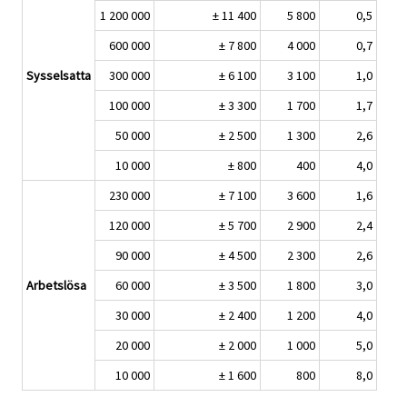
1 200 000
± 11 400
5 800
0,5
600 000
± 7 800
4 000
0,7
Sysselsatta
300 000
± 6 100
3 100
1,0
100 000
± 3 300
1 700
1,7
50 000
± 2 500
1 300
2,6
10 000
± 800
400
4,0
230 000
± 7 100
3 600
1,6
120 000
± 5 700
2 900
2,4
90 000
± 4 500
2 300
2,6
Arbetslösa
60 000
± 3 500
1 800
3,0
30 000
± 2 400
1 200
4,0
20 000
± 2 000
1 000
5,0
10 000
± 1 600
800
8,0