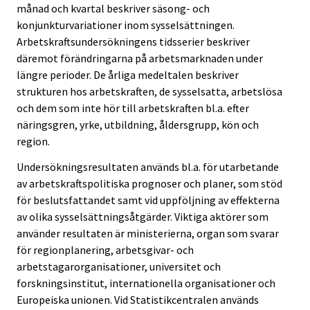
månad och kvartal beskriver säsong- och
konjunkturvariationer inom sysselsättningen.
Arbetskraftsundersökningens tidsserier beskriver
däremot förändringarna på arbetsmarknaden under
längre perioder. De årliga medeltalen beskriver
strukturen hos arbetskraften, de sysselsatta, arbetslösa
och dem som inte hör till arbetskraften bl.a. efter
näringsgren, yrke, utbildning, åldersgrupp, kön och
region.
Undersökningsresultaten används bl.a. för utarbetande
av arbetskraftspolitiska prognoser och planer, som stöd
för beslutsfattandet samt vid uppföljning av effekterna
av olika sysselsättningsåtgärder. Viktiga aktörer som
använder resultaten är ministerierna, organ som svarar
för regionplanering, arbetsgivar- och
arbetstagarorganisationer, universitet och
forskningsinstitut, internationella organisationer och
Europeiska unionen. Vid Statistikcentralen används