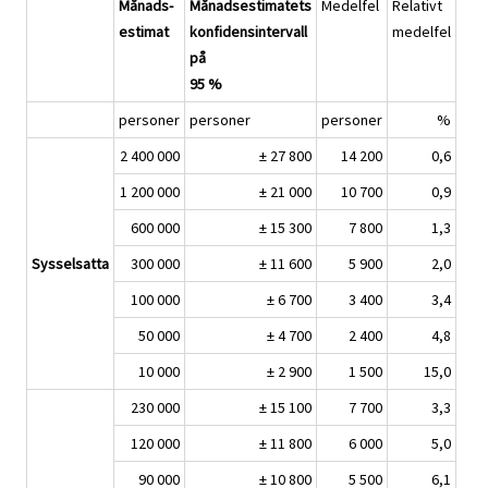
Månads-
Månadsestimatets
Medelfel
Relativt
estimat
konfidensintervall
medelfel
på
95 %
personer
personer
personer
%
2 400 000
± 27 800
14 200
0,6
1 200 000
± 21 000
10 700
0,9
600 000
± 15 300
7 800
1,3
Sysselsatta
300 000
± 11 600
5 900
2,0
100 000
± 6 700
3 400
3,4
50 000
± 4 700
2 400
4,8
10 000
± 2 900
1 500
15,0
230 000
± 15 100
7 700
3,3
120 000
± 11 800
6 000
5,0
90 000
± 10 800
5 500
6,1