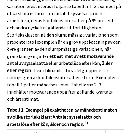
variation presenteras i följande tabeller 1–3 exempel på
olika stora estimat för antalet sysselsatta och
arbetslösa, deras konfidensintervaller på 95 procent
och andra nyckeltal gällande tillförlitligheten.
Storleksklassen på den slumpmässiga variationen som
presenterats i exemplen är en grov uppskattning av den
övre gränsen av den slumpmässiga variationen, när
granskningen gäller
ett estimat av ett motsvarande
antal av sysselsatta eller arbetslösa efter kön, ålder
eller region
. T.ex. i liknande stora delgrupper efter
näringsgren är konfidensintervallen större. Exemplen i
tabell 1 gäller månadsestimat. Tabellerna 2–3
innehåller motsvarande uppgifter gällande kvartals-
och årsestimat.
Tabell 1. Exempel på exaktheten av månadsestimaten
av olika storleksklass: Antalet sysselsatta och
1)
arbetslösa efter kön, ålder och region.