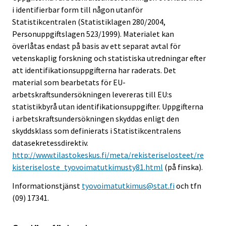
i identifierbar form till någon utanför
Statistikcentralen (Statistiklagen 280/2004,
Personuppgiftslagen 523/1999). Materialet kan
överlåtas endast på basis av ett separat avtal för
vetenskaplig forskning och statistiska utredningar efter
att identifikationsuppgifterna har raderats. Det
material som bearbetats för EU-
arbetskraftsundersökningen levereras till EU:s
statistikbyrå utan identifikationsuppgifter. Uppgifterna
i arbetskraftsundersökningen skyddas enligt den
skyddsklass som definierats i Statistikcentralens
datasekretessdirektiv.
http://www.tilastokeskus.fi/meta/rekisteriselosteet/re
kisteriseloste_tyovoimatutkimusty81.html
(på finska).
Informationstjänst
tyovoimatutkimus@stat.fi
och tfn
(09) 17341.