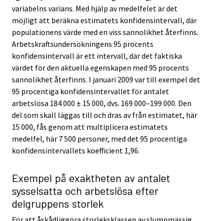
variabelns varians. Med hjälp av medelfelet är det
möjligt att beräkna estimatets konfidensintervall, där
populationens värde med en viss sannolikhet återfinns.
Arbetskraftsundersökningens 95 procents
konfidensintervall är ett intervall, där det faktiska
värdet för den aktuella egenskapen med 95 procents
sannolikhet återfinns. I januari 2009 var till exempel det
95 procentiga konfidensintervallet för antalet
arbetslösa 184 000 ± 15 000, dvs. 169 000–199 000. Den
del som skall läggas till och dras av från estimatet, här
15 000, fås genom att multiplicera estimatets
medelfel, här 7 500 personer, med det 95 procentiga
konfidensintervallets koefficient 1,96.
Exempel på exaktheten av antalet
sysselsatta och arbetslösa efter
delgruppens storlek
För att åskådliggöra storleksklassen av slumpmässig