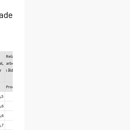
sade
Relativt
l,
arbetslöshetstal,
r
i åldern 15–24 år
Procent (%)
6,5
17,1
6,6
17,0
6,6
16,7
6,7
16,5