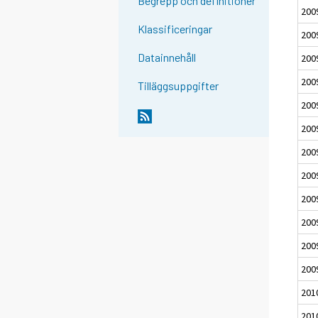
Begrepp och definitioner
200
Klassificeringar
200
Datainnehåll
200
200
Tilläggsuppgifter
200
200
200
200
200
200
200
200
201
201