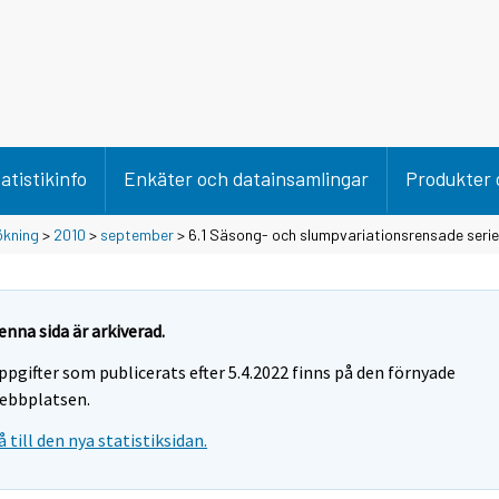
atistikinfo
Enkäter och datainsamlingar
Produkter 
ökning
>
2010
>
september
> 6.1 Säsong- och slumpvariationsrensade seri
enna sida är arkiverad.
ppgifter som publicerats efter 5.4.2022 finns på den förnyade
ebbplatsen.
å till den nya statistiksidan.