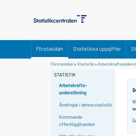
Förstasidan
Statistiska uppgifter
St
Förstasidan
>
Statistik
>
Arbetskraftsunders
STATISTIK
Arbetskrafts-
D
undersökning
U
Ändringar i denna statistik
w
Kommande
G
offentliggöranden