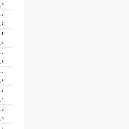
6,9
16,7
7,3
17,5
7,7
18,8
8,1
20,1
8,4
21,4
8,5
22,0
8,6
22,2
8,5
22,2
8,6
22,1
8,7
22,3
8,8
22,9
8,9
23,2
8,9
23,2
8,8
23,0