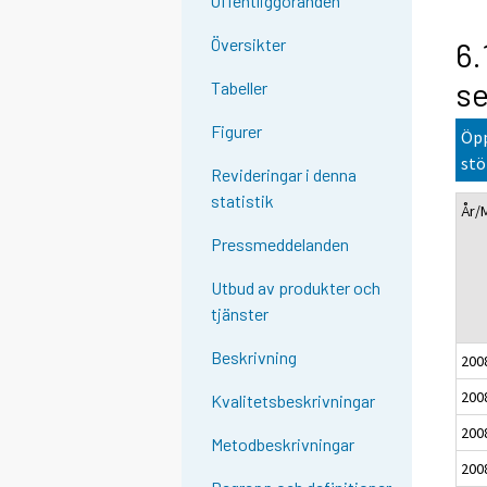
Offentliggöranden
Översikter
6.
se
Tabeller
Figurer
Öpp
stö
Revideringar i denna
statistik
År/
Pressmeddelanden
Utbud av produkter och
tjänster
Beskrivning
200
200
Kvalitetsbeskrivningar
200
Metodbeskrivningar
200