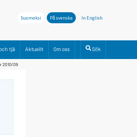
Suomeksi
På svenska
In English
och tjä
Aktuellt
Om oss
Sök
er 2010/09