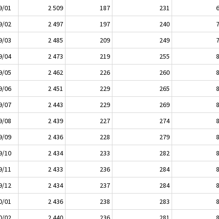
9/01
2 509
187
231
9/02
2 497
197
240
9/03
2 485
209
249
9/04
2 473
219
255
9/05
2 462
226
260
9/06
2 451
229
265
9/07
2 443
229
269
9/08
2 439
227
274
9/09
2 436
228
279
9/10
2 434
233
282
9/11
2 433
236
284
9/12
2 434
237
284
0/01
2 436
238
283
0/02
2 440
236
281