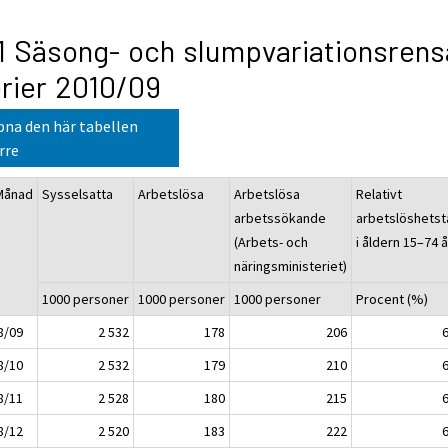
1 Säsong- och slumpvariationsren
rier 2010/09
na den här tabellen
rre
Månad
Sysselsatta
Arbetslösa
Arbetslösa
Relativt
arbetssökande
arbetslöshetsta
(Arbets- och
i åldern 15–74 å
näringsministeriet)
1000 personer
1000 personer
1000 personer
Procent (%)
8/09
2 532
178
206
8/10
2 532
179
210
8/11
2 528
180
215
8/12
2 520
183
222