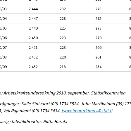
0/03
2 444
232
278
0/04
2 447
228
275
0/05
2 449
225
273
0/06
2 450
223
270
0/07
2 451
223
266
0/08
2 452
220
261
0/09
2 452
218
254
a: Arbetskraftsundersökning 2010, september. Statistikcentralen
rågningar: Kalle Sinivuori (09) 1734 3524, Juha Martikainen (09) 17
, Veli Rajaniemi (09) 1734 3434,
tyovoimatutkimus@stat.fi
arig statistikdirektör: Riitta Harala