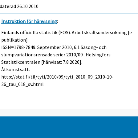
daterad 26.10.2010
Instruktion för hänvisning
:
Finlands officiella statistik (FOS): Arbetskraftsundersökning [e-
publikation].
ISSN=1798-7849.
September
2010, 6.1 Säsong- och
slumpvariationsrensade serier 2010/09 . Helsingfors:
Statistikcentralen [hänvisat: 7.8.2026].
Åtkomstsätt:
http://stat.fi/til/tyti/2010/09/tyti_2010_09_2010-10-
26_tau_018_sv.html