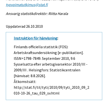
tyovoimatutkimus@stat.fi
Ansvarig statistikdirektör: Riitta Harala
Uppdaterad 26.10.2010
Instruktion för hänvisning
:
Finlands officiella statistik (FOS):
Arbetskraftsundersökning [e-publikation].
ISSN=1798-7849.
September
2010, 9.6
Sysselsatta efter arbetsgivarsektor 2010/III -
2009/III . Helsingfors: Statistikcentralen
[hänvisat: 8.8.2026].
Åtkomstsätt:
http://stat.fi/til/tyti/2010/09/tyti_2010_09_2
010-10-26_tau_029_sv.html