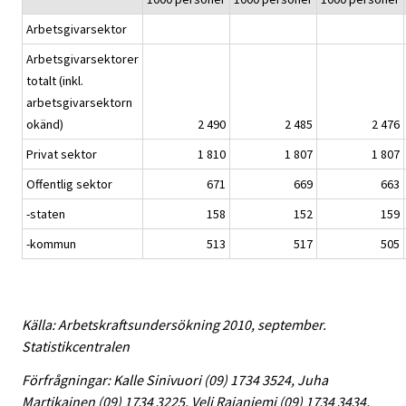
Arbetsgivarsektor
Arbetsgivarsektorer
totalt (inkl.
arbetsgivarsektorn
okänd)
2 490
2 485
2 476
Privat sektor
1 810
1 807
1 807
Offentlig sektor
671
669
663
-staten
158
152
159
-kommun
513
517
505
Källa: Arbetskraftsundersökning 2010, september.
Statistikcentralen
Förfrågningar: Kalle Sinivuori (09) 1734 3524, Juha
Martikainen (09) 1734 3225, Veli Rajaniemi (09) 1734 3434,