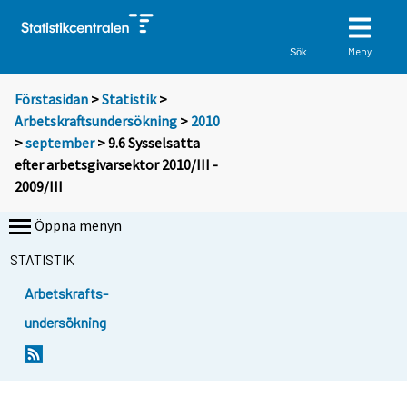
Meny
Sök
Förstasidan
>
Statistik
>
Arbetskraftsundersökning
>
2010
>
september
> 9.6 Sysselsatta
efter arbetsgivarsektor 2010/III -
2009/III
Öppna menyn
STATISTIK
Arbetskrafts-
undersökning